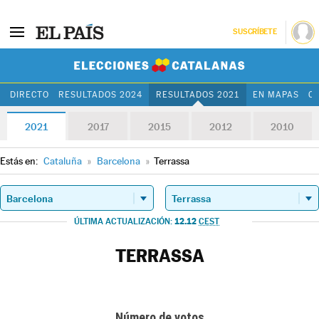
SUSCRÍBETE
Elecciones Cat
DIRECTO
RESULTADOS 2024
RESULTADOS 2021
EN MAPAS
C
2021
2017
2015
2012
2010
Estás en:
Cataluña
»
Barcelona
»
Terrassa
12.12
ÚLTIMA ACTUALIZACIÓN:
CEST
TERRASSA
Número de votos