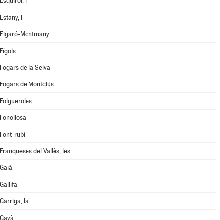
Esquirol, l'
Estany, l'
Figaró-Montmany
Fígols
Fogars de la Selva
Fogars de Montclús
Folgueroles
Fonollosa
Font-rubí
Franqueses del Vallès, les
Gaià
Gallifa
Garriga, la
Gavà