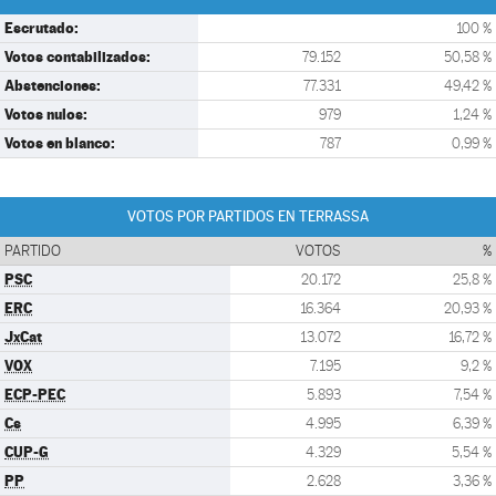
Escrutado:
100 %
Votos contabilizados:
79.152
50,58 %
Abstenciones:
77.331
49,42 %
Votos nulos:
979
1,24 %
Votos en blanco:
787
0,99 %
VOTOS POR PARTIDOS EN TERRASSA
PARTIDO
VOTOS
%
PSC
20.172
25,8 %
ERC
16.364
20,93 %
JxCat
13.072
16,72 %
VOX
7.195
9,2 %
ECP-PEC
5.893
7,54 %
Cs
4.995
6,39 %
CUP-G
4.329
5,54 %
PP
2.628
3,36 %