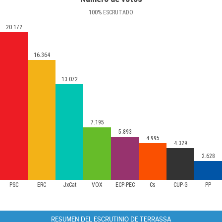
100
%
ESCRUTADO
20.172
16.364
13.072
7.195
5.893
4.995
4.329
2.628
PSC
ERC
JxCat
VOX
ECP-PEC
Cs
CUP-G
PP
RESUMEN DEL ESCRUTINIO DE TERRASSA