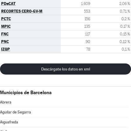
PDeCAT
1.609
2,06 %
RECORTES CERO-GV-M
553
0,71 %
PCTC
156
0,2 %
MPIC
135
0,17 %
FNC
117
0,15 %
PNC
90
0,12 %
IZQP
78
0,1 %
Descárgate los datos en xml
Municipios de Barcelona
Abrera
Aguilar de Segarra
Aiguafreda