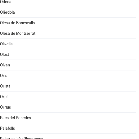
Òdena
Olèrdola
Olesa de Bonesvalls
Olesa de Montserrat
Olivella
Olost
Olvan
Orís
Oristà
Orpí
Òrrius
Pacs del Penedès
Palafolls
Palau-solità i Plegamans