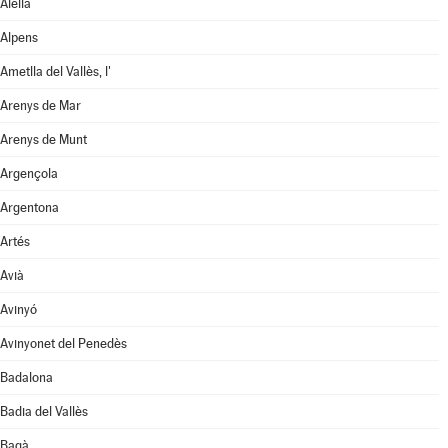
Alella
Alpens
Ametlla del Vallès, l'
Arenys de Mar
Arenys de Munt
Argençola
Argentona
Artés
Avià
Avinyó
Avinyonet del Penedès
Badalona
Badia del Vallès
Bagà