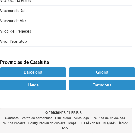
Vilanova i la Geltrú
Vilassar de Dalt
Vilassar de Mar
Vilobí del Penedès
Viver i Serrateix
Provincias de Cataluña
Barcelona
Girona
Lleida
Tarragona
EDICIONES EL PAÍS S.L.
©
Contacto
Venta de contenidos
Publicidad
Aviso legal
Política de privacidad
Política cookies
Configuración de cookies
Mapa
EL PAÍS en KIOSKOyMÁS
Índice
RSS