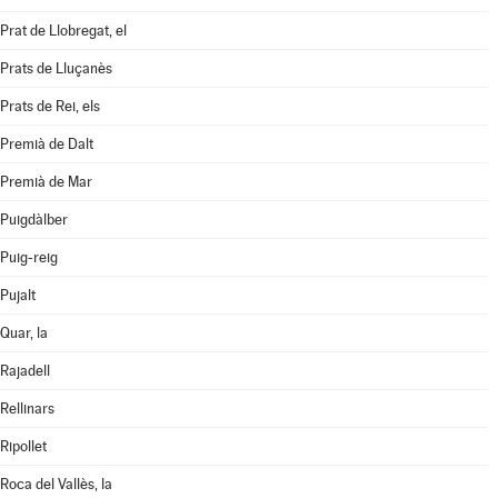
Prat de Llobregat, el
Prats de Lluçanès
Prats de Rei, els
Premià de Dalt
Premià de Mar
Puigdàlber
Puig-reig
Pujalt
Quar, la
Rajadell
Rellinars
Ripollet
Roca del Vallès, la