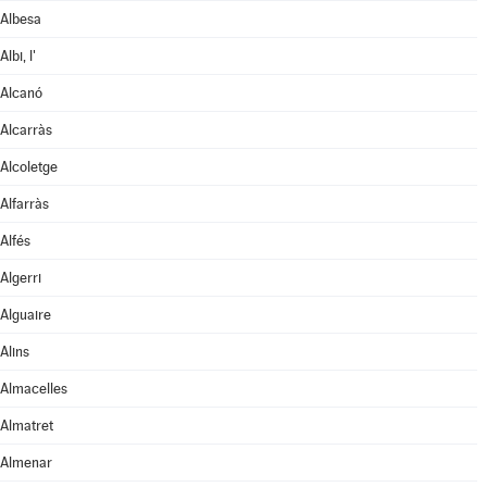
Albesa
Albi, l'
Alcanó
Alcarràs
Alcoletge
Alfarràs
Alfés
Algerri
Alguaire
Alins
Almacelles
Almatret
Almenar