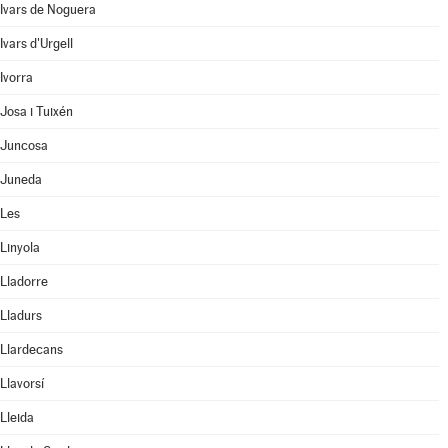
Ivars de Noguera
Ivars d'Urgell
Ivorra
Josa i Tuixén
Juncosa
Juneda
Les
Linyola
Lladorre
Lladurs
Llardecans
Llavorsí
Lleida