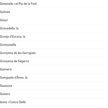
Gimenells i el Pla de la Font
Golmés
Gósol
Granadella, la
Granja d'Escarp, la
Granyanella
Granyena de les Garrigues
Granyena de Segarra
Guimerà
Guingueta d'Àneu, la
Guissona
Guixers
Isona i Conca Dellà