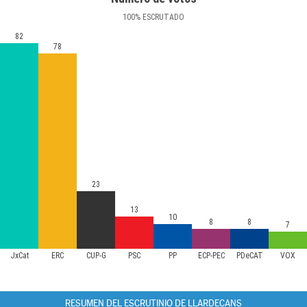
100
%
ESCRUTADO
82
78
23
13
10
8
8
7
JxCat
ERC
CUP-G
PSC
PP
ECP-PEC
PDeCAT
VOX
RESUMEN DEL ESCRUTINIO DE LLARDECANS