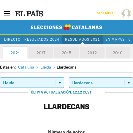
SUSCRÍBETE
Elecciones Cat
DIRECTO
RESULTADOS 2024
RESULTADOS 2021
EN MAPAS
C
2021
2017
2015
2012
2010
Estás en:
Cataluña
»
Lleida
»
Llardecans
12.12
ÚLTIMA ACTUALIZACIÓN:
CEST
LLARDECANS
Número de votos