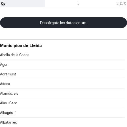
Cs
5
2,11 %
Descárgate los datos en xml
Municipios de Lleida
Abella de la Conca
Àger
Agramunt
Aitona
Alamús, els
Alàs i Cerc
Albagés, l'
Albatàrrec