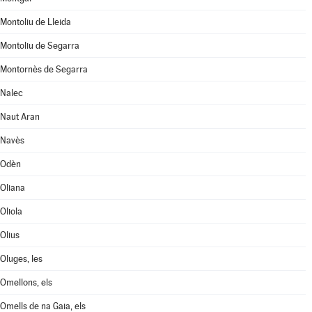
Montoliu de Lleida
Montoliu de Segarra
Montornès de Segarra
Nalec
Naut Aran
Navès
Odèn
Oliana
Oliola
Olius
Oluges, les
Omellons, els
Omells de na Gaia, els