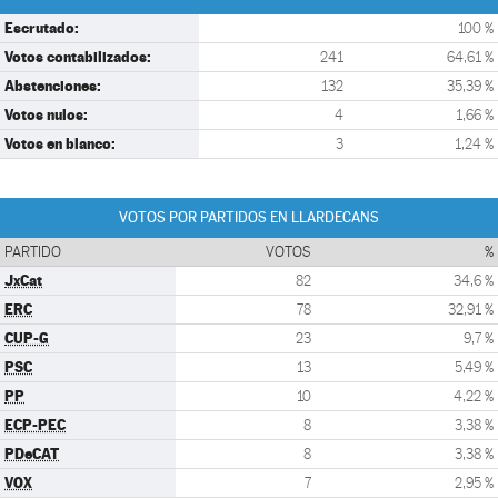
Escrutado:
100 %
Votos contabilizados:
241
64,61 %
Abstenciones:
132
35,39 %
Votos nulos:
4
1,66 %
Votos en blanco:
3
1,24 %
VOTOS POR PARTIDOS EN LLARDECANS
PARTIDO
VOTOS
%
JxCat
82
34,6 %
ERC
78
32,91 %
CUP-G
23
9,7 %
PSC
13
5,49 %
PP
10
4,22 %
ECP-PEC
8
3,38 %
PDeCAT
8
3,38 %
VOX
7
2,95 %