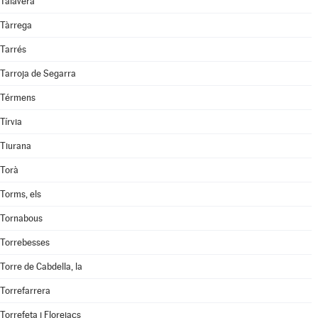
Talavera
Tàrrega
Tarrés
Tarroja de Segarra
Térmens
Tírvia
Tiurana
Torà
Torms, els
Tornabous
Torrebesses
Torre de Cabdella, la
Torrefarrera
Torrefeta i Florejacs