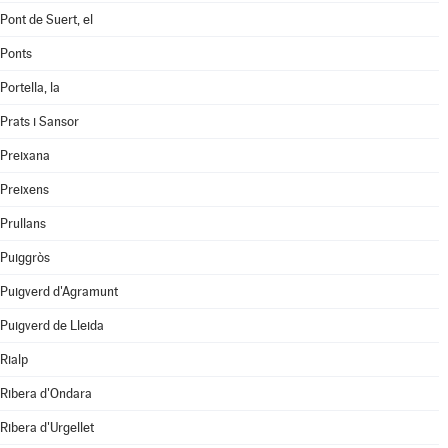
Pont de Suert, el
Ponts
Portella, la
Prats i Sansor
Preixana
Preixens
Prullans
Puiggròs
Puigverd d'Agramunt
Puigverd de Lleida
Rialp
Ribera d'Ondara
Ribera d'Urgellet