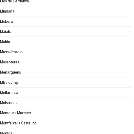
Lles de Cerdanya
Llimiana
Llobera
Maials
Maldà
Massalcoreig
Massoteres
Menàrguens
Miralcamp
Mollerussa
Molsosa, la
Montellà i Martinet
Montferrer i Castellbò
Montgai