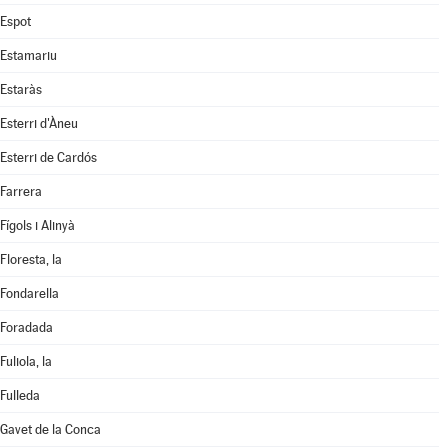
Espot
Estamariu
Estaràs
Esterri d'Àneu
Esterri de Cardós
Farrera
Fígols i Alinyà
Floresta, la
Fondarella
Foradada
Fuliola, la
Fulleda
Gavet de la Conca