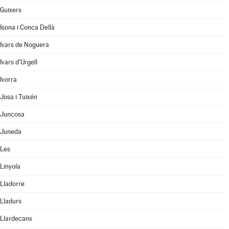
Guixers
Isona i Conca Dellà
Ivars de Noguera
Ivars d'Urgell
Ivorra
Josa i Tuixén
Juncosa
Juneda
Les
Linyola
Lladorre
Lladurs
Llardecans