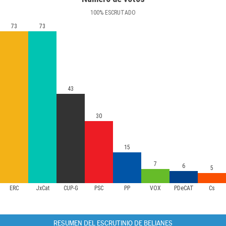
100
%
ESCRUTADO
73
73
43
30
15
7
6
5
ERC
JxCat
CUP-G
PSC
PP
VOX
PDeCAT
Cs
RESUMEN DEL ESCRUTINIO DE BELIANES