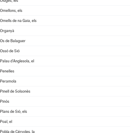
Oluges, les
Omellons, els
Omells de na Gaia, els
Organyà
Os de Balaguer
Ossó de Sió
Palau d'Anglesola, el
Penelles
Peramola
Pinell de Solsonès
Pinós
Plans de Sió, els
Poal, el
Pobla de Cérvoles, la