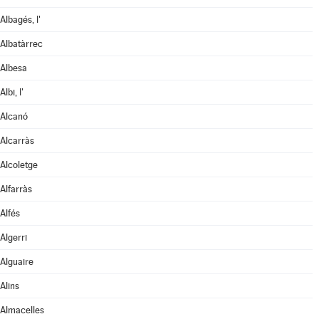
Albagés, l'
Albatàrrec
Albesa
Albi, l'
Alcanó
Alcarràs
Alcoletge
Alfarràs
Alfés
Algerri
Alguaire
Alins
Almacelles