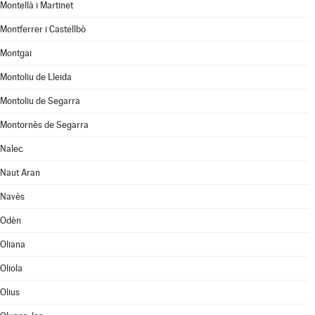
Montellà i Martinet
Montferrer i Castellbò
Montgai
Montoliu de Lleida
Montoliu de Segarra
Montornès de Segarra
Nalec
Naut Aran
Navès
Odèn
Oliana
Oliola
Olius