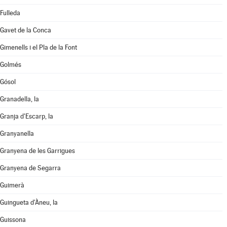
Fulleda
Gavet de la Conca
Gimenells i el Pla de la Font
Golmés
Gósol
Granadella, la
Granja d'Escarp, la
Granyanella
Granyena de les Garrigues
Granyena de Segarra
Guimerà
Guingueta d'Àneu, la
Guissona