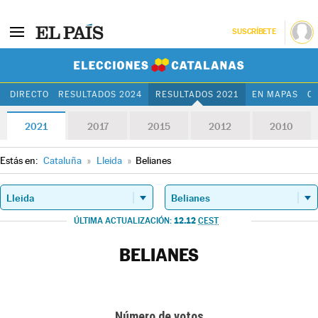
SUSCRÍBETE
Elecciones Cat
DIRECTO
RESULTADOS 2024
RESULTADOS 2021
EN MAPAS
C
2021
2017
2015
2012
2010
Estás en:
Cataluña
»
Lleida
»
Belianes
12.12
ÚLTIMA ACTUALIZACIÓN:
CEST
BELIANES
Número de votos