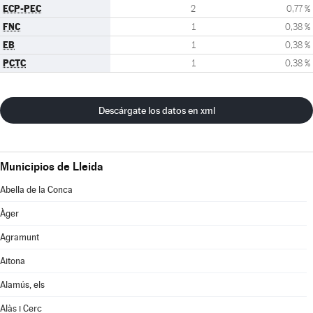
ECP-PEC
2
0,77 %
FNC
1
0,38 %
EB
1
0,38 %
PCTC
1
0,38 %
Descárgate los datos en xml
Municipios de Lleida
Abella de la Conca
Àger
Agramunt
Aitona
Alamús, els
Alàs i Cerc