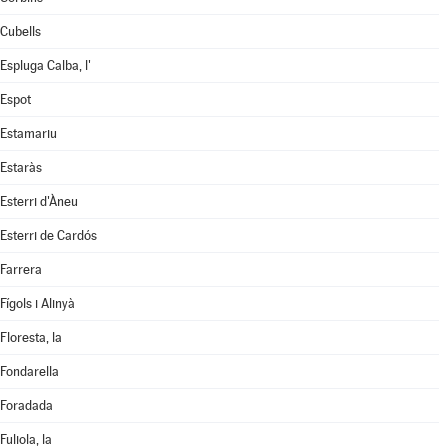
Cubells
Espluga Calba, l'
Espot
Estamariu
Estaràs
Esterri d'Àneu
Esterri de Cardós
Farrera
Fígols i Alinyà
Floresta, la
Fondarella
Foradada
Fuliola, la