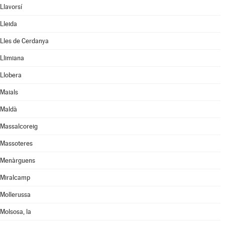
Llavorsí
Lleida
Lles de Cerdanya
Llimiana
Llobera
Maials
Maldà
Massalcoreig
Massoteres
Menàrguens
Miralcamp
Mollerussa
Molsosa, la