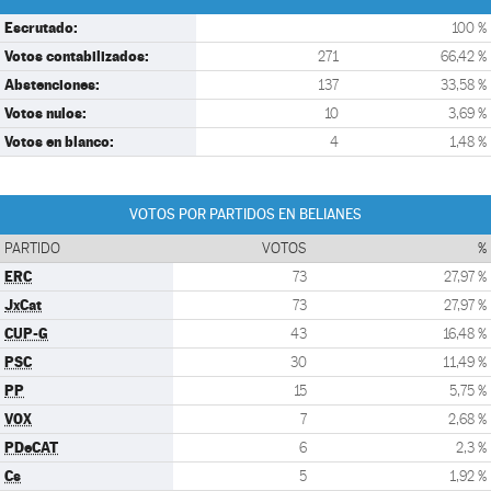
Escrutado:
100 %
Votos contabilizados:
271
66,42 %
Abstenciones:
137
33,58 %
Votos nulos:
10
3,69 %
Votos en blanco:
4
1,48 %
VOTOS POR PARTIDOS EN BELIANES
PARTIDO
VOTOS
%
ERC
73
27,97 %
JxCat
73
27,97 %
CUP-G
43
16,48 %
PSC
30
11,49 %
PP
15
5,75 %
VOX
7
2,68 %
PDeCAT
6
2,3 %
Cs
5
1,92 %