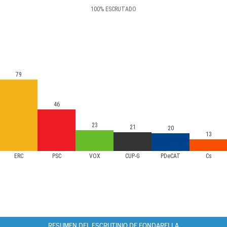
100
%
ESCRUTADO
79
46
23
21
20
13
ERC
PSC
VOX
CUP-G
PDeCAT
Cs
RESUMEN DEL ESCRUTINIO DE FONDARELLA