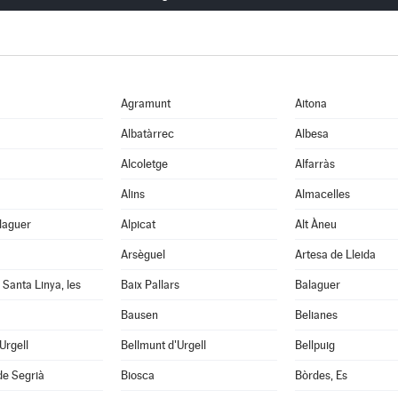
Agramunt
Aitona
Albatàrrec
Albesa
Alcoletge
Alfarràs
Alins
Almacelles
laguer
Alpicat
Alt Àneu
Arsèguel
Artesa de Lleida
 Santa Linya, les
Baix Pallars
Balaguer
Bausen
Belianes
'Urgell
Bellmunt d'Urgell
Bellpuig
de Segrià
Biosca
Bòrdes, Es