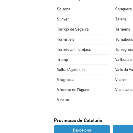
Solsona
Soriguera
Sunyer
Talarn
Tarroja de Segarra
Térmens
Torms, els
Tornabous
Torrefeta i Florejacs
Torregros
Tremp
Vallbona d
Valls d'Aguilar, les
Valls de Val
Vilagrassa
Vilaller
Vilanova de l'Aguda
Vilanova d
Vinaixa
Provincias de Cataluña
Barcelona