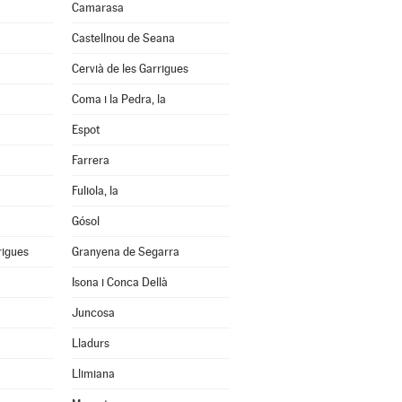
Camarasa
Castellnou de Seana
Cervià de les Garrigues
Coma i la Pedra, la
Espot
Farrera
Fuliola, la
Gósol
rigues
Granyena de Segarra
Isona i Conca Dellà
Juncosa
Lladurs
Llimiana