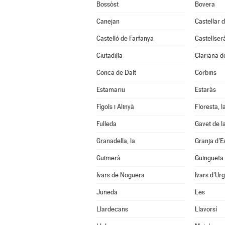
Bossòst
Bovera
Canejan
Castellar d
Castelló de Farfanya
Castellser
Ciutadilla
Clariana d
Conca de Dalt
Corbins
Estamariu
Estaràs
Fígols i Alinyà
Floresta, l
Fulleda
Gavet de l
Granadella, la
Granja d'E
Guimerà
Guingueta 
Ivars de Noguera
Ivars d'Urg
Juneda
Les
Llardecans
Llavorsí