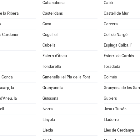
Cabanabona
Cabó
e la Ribera
Castelldans
Castell de Mur
à
Cava
Cervera
e Cardener
Cogul, el
Coll de Nargó
Cubells
Espluga Calba, l'
Esterri d'Àneu
Esterri de Cardós
a
Fondarella
Foradada
a Conca
Gimenells i el Pla de la Font
Golmés
scarp, la
Granyanella
Granyena de les Gar
d'Àneu, la
Guissona
Guixers
ell
Ivorra
Josa i Tuixén
Linyola
Lladorre
Lleida
Lles de Cerdanya