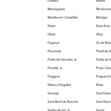
Llobera
Maials
Menàrguens
Miralcamp
Montferrer i Castellbò
Montgai
Nalec
Naut Aran
Oliola
Olius
Organyà
Os de Bal
Peramola
Pinell de 
Pobla de Cérvoles, la
Pobla de S
Portella, la
Prats i Sa
Puiggròs
Puigverd 
Ribera d'Urgellet
Riner
Sanaüja
Sant Estev
Sant Martí de Riucorb
Sant Ram
Sentiu de Sió, la
Seròs