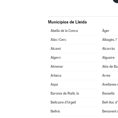
Municipios de Lleida
Abella de la Conca
Àger
Alàs i Cerc
Albagés, l'
Alcanó
Alcarràs
Algerri
Alguaire
Almenar
Alòs de Ba
Arbeca
Arres
Aspa
Avellanes i
Baronia de Rialb, la
Bassella
Bellcaire d'Urgell
Bell-lloc d
Bellvís
Benavent 