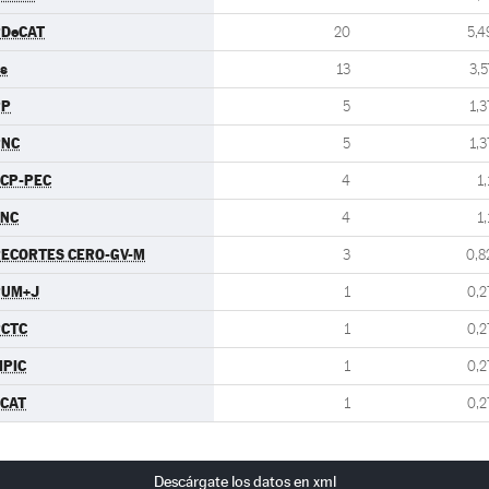
PDeCAT
20
5,4
s
13
3,5
PP
5
1,3
PNC
5
1,3
CP-PEC
4
1,
FNC
4
1,
ECORTES CERO-GV-M
3
0,8
PUM+J
1
0,2
PCTC
1
0,2
PIC
1
0,2
CAT
1
0,2
Descárgate los datos en xml