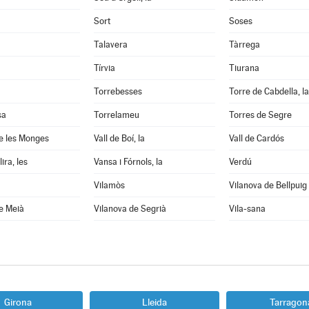
Sort
Soses
Talavera
Tàrrega
Tírvia
Tiurana
Torrebesses
Torre de Cabdella, la
sa
Torrelameu
Torres de Segre
e les Monges
Vall de Boí, la
Vall de Cardós
ira, les
Vansa i Fórnols, la
Verdú
Vilamòs
Vilanova de Bellpuig
e Meià
Vilanova de Segrià
Vila-sana
Girona
Lleida
Tarragon