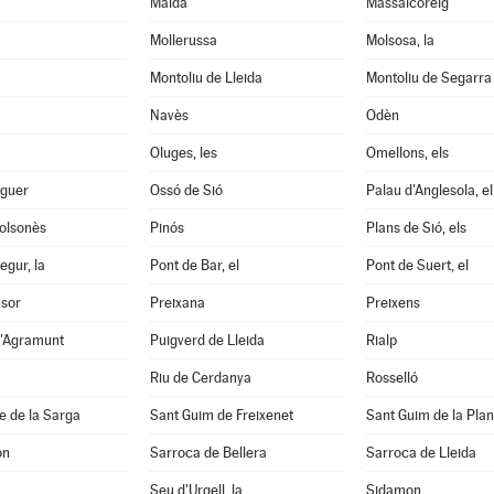
Maldà
Massalcoreig
Mollerussa
Molsosa, la
Montoliu de Lleida
Montoliu de Segarra
Navès
Odèn
Oluges, les
Omellons, els
aguer
Ossó de Sió
Palau d'Anglesola, el
Solsonès
Pinós
Plans de Sió, els
egur, la
Pont de Bar, el
Pont de Suert, el
nsor
Preixana
Preixens
d'Agramunt
Puigverd de Lleida
Rialp
Riu de Cerdanya
Rosselló
e de la Sarga
Sant Guim de Freixenet
Sant Guim de la Pla
on
Sarroca de Bellera
Sarroca de Lleida
Seu d'Urgell, la
Sidamon