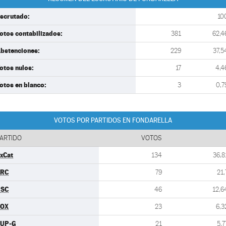
scrutado:
10
otos contabilizados:
381
62,4
bstenciones:
229
37,5
otos nulos:
17
4,4
otos en blanco:
3
0,7
VOTOS POR PARTIDOS EN FONDARELLA
ARTIDO
VOTOS
xCat
134
36,8
ERC
79
21,
PSC
46
12,6
VOX
23
6,3
UP-G
21
5,7