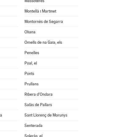
Massoteres
Montellà i Martinet
Montornès de Segarra
Oliana
Omells de na Gaia, els
Penelles
Poal, el
Ponts
Prullans
Ribera d'Ondara
Salàs de Pallars
na
Sant Llorenç de Morunys
Senterada
Soleràs, el