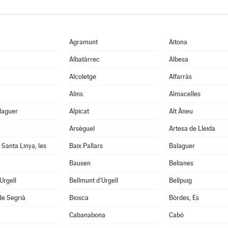
Agramunt
Aitona
Albatàrrec
Albesa
Alcoletge
Alfarràs
Alins
Almacelles
laguer
Alpicat
Alt Àneu
Arsèguel
Artesa de Lleida
 Santa Linya, les
Baix Pallars
Balaguer
Bausen
Belianes
'Urgell
Bellmunt d'Urgell
Bellpuig
de Segrià
Biosca
Bòrdes, Es
Cabanabona
Cabó