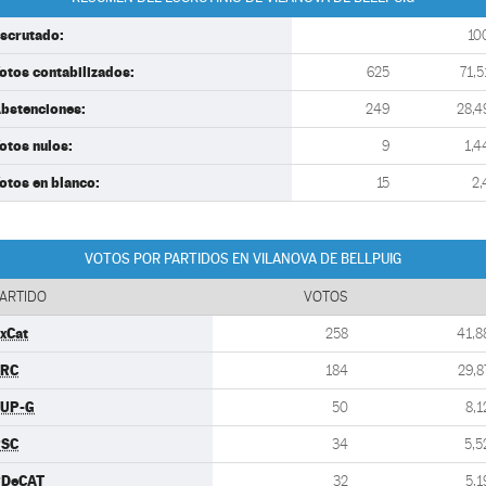
scrutado:
10
otos contabilizados:
625
71,5
bstenciones:
249
28,4
otos nulos:
9
1,4
otos en blanco:
15
2,
VOTOS POR PARTIDOS EN VILANOVA DE BELLPUIG
ARTIDO
VOTOS
xCat
258
41,8
ERC
184
29,8
UP-G
50
8,1
PSC
34
5,5
PDeCAT
32
5,1