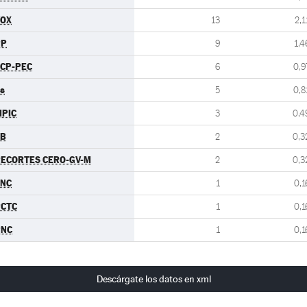
VOX
13
2,1
PP
9
1,4
CP-PEC
6
0,9
s
5
0,8
PIC
3
0,4
EB
2
0,3
ECORTES CERO-GV-M
2
0,3
FNC
1
0,1
PCTC
1
0,1
PNC
1
0,1
Descárgate los datos en xml