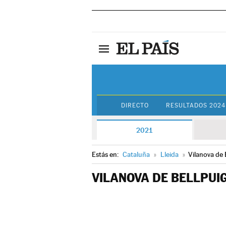
DIRECTO
RESULTADOS 2024
2021
Estás en:
Cataluña
»
Lleida
»
Vilanova de 
VILANOVA DE BELLPUI