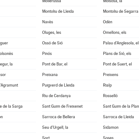
Mollerussa
Molsosa, la
Montoliu de Lleida
Montoliu de Segarra
Navès
Odèn
Oluges, les
Omellons, els
aguer
Ossó de Sió
Palau d'Anglesola, el
Solsonès
Pinós
Plans de Sió, els
egur, la
Pont de Bar, el
Pont de Suert, el
nsor
Preixana
Preixens
d'Agramunt
Puigverd de Lleida
Rialp
Riu de Cerdanya
Rosselló
e de la Sarga
Sant Guim de Freixenet
Sant Guim de la Pla
on
Sarroca de Bellera
Sarroca de Lleida
Seu d'Urgell, la
Sidamon
Sort
Soses