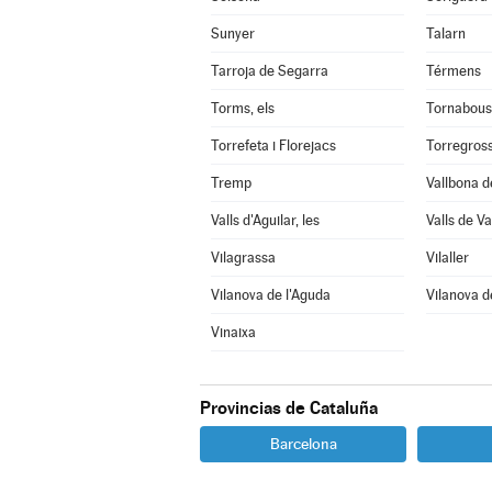
Sunyer
Talarn
Tarroja de Segarra
Térmens
Torms, els
Tornabous
Torrefeta i Florejacs
Torregros
Tremp
Vallbona d
Valls d'Aguilar, les
Valls de Val
Vilagrassa
Vilaller
Vilanova de l'Aguda
Vilanova d
Vinaixa
Provincias de Cataluña
Barcelona