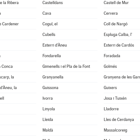
e la Ribera
Castelldans
Castell de Mur
à
Cava
Cervera
e Cardener
Cogul, el
Coll de Nargó
Cubells
Espluga Calba, l'
Esterri d'Àneu
Esterri de Cardós
a
Fondarella
Foradada
a Conca
Gimenells i el Pla de la Font
Golmés
scarp, la
Granyanella
Granyena de les Gar
d'Àneu, la
Guissona
Guixers
ell
Ivorra
Josa i Tuixén
Linyola
Lladorre
Lleida
Lles de Cerdanya
Maldà
Massalcoreig