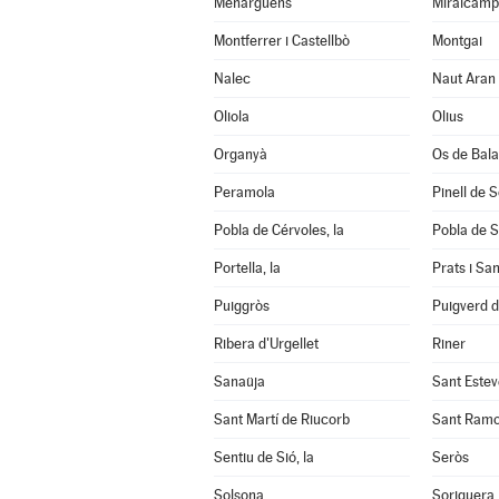
Menàrguens
Miralcamp
Montferrer i Castellbò
Montgai
Nalec
Naut Aran
Oliola
Olius
Organyà
Os de Bal
Peramola
Pinell de 
Pobla de Cérvoles, la
Pobla de S
Portella, la
Prats i Sa
Puiggròs
Puigverd 
Ribera d'Urgellet
Riner
Sanaüja
Sant Estev
Sant Martí de Riucorb
Sant Ram
Sentiu de Sió, la
Seròs
Solsona
Soriguera