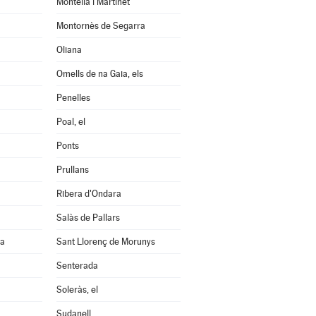
Montellà i Martinet
Montornès de Segarra
Oliana
Omells de na Gaia, els
Penelles
Poal, el
Ponts
Prullans
Ribera d'Ondara
Salàs de Pallars
na
Sant Llorenç de Morunys
Senterada
Soleràs, el
Sudanell