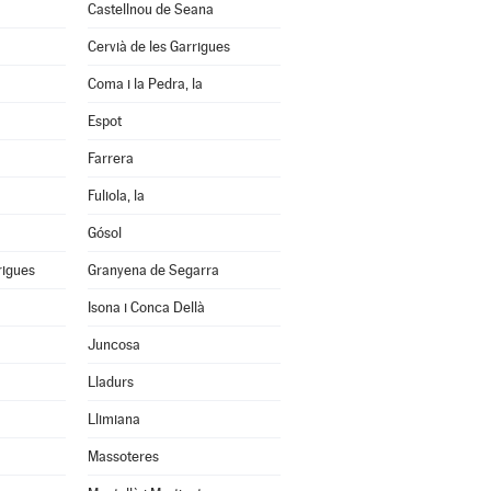
Castellnou de Seana
Cervià de les Garrigues
Coma i la Pedra, la
Espot
Farrera
Fuliola, la
Gósol
rigues
Granyena de Segarra
Isona i Conca Dellà
Juncosa
Lladurs
Llimiana
Massoteres