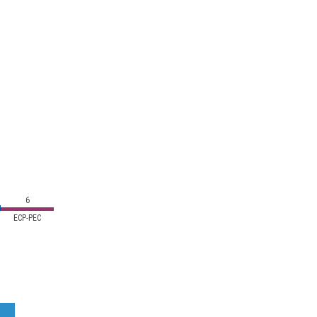
6
ECP-PEC