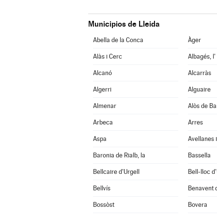
Municipios de Lleida
Abella de la Conca
Àger
Alàs i Cerc
Albagés, l'
Alcanó
Alcarràs
Algerri
Alguaire
Almenar
Alòs de Ba
Arbeca
Arres
Aspa
Avellanes i
Baronia de Rialb, la
Bassella
Bellcaire d'Urgell
Bell-lloc d
Bellvís
Benavent 
Bossòst
Bovera