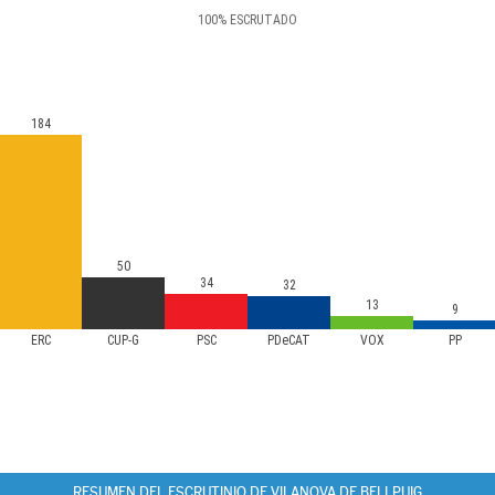
100
%
ESCRUTADO
184
50
34
32
13
9
ERC
CUP-G
PSC
PDeCAT
VOX
PP
RESUMEN DEL ESCRUTINIO DE VILANOVA DE BELLPUIG