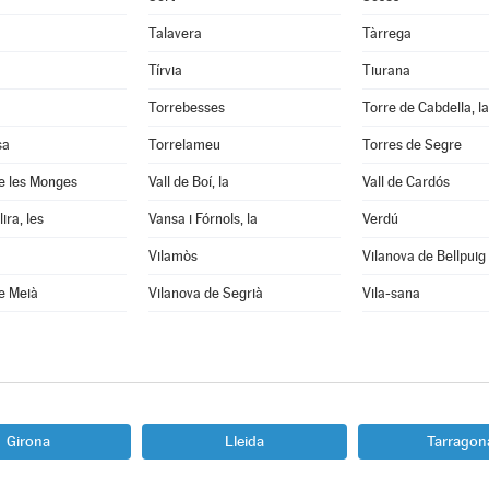
Talavera
Tàrrega
Tírvia
Tiurana
Torrebesses
Torre de Cabdella, la
sa
Torrelameu
Torres de Segre
e les Monges
Vall de Boí, la
Vall de Cardós
ira, les
Vansa i Fórnols, la
Verdú
Vilamòs
Vilanova de Bellpuig
e Meià
Vilanova de Segrià
Vila-sana
Girona
Lleida
Tarragon