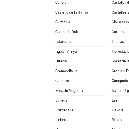
Canejan
Castellar d
Castelló de Farfanya
Castellser
Ciutadilla
Clariana d
Conca de Dalt
Corbins
Estamariu
Estaràs
Fígols i Alinyà
Floresta, l
Fulleda
Gavet de l
Granadella, la
Granja d'E
Guimerà
Guingueta 
Ivars de Noguera
Ivars d'Urg
Juneda
Les
Llardecans
Llavorsí
Llobera
Maials