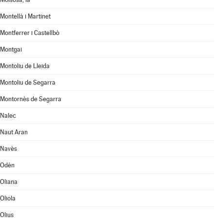
Montellà i Martinet
Montferrer i Castellbò
Montgai
Montoliu de Lleida
Montoliu de Segarra
Montornès de Segarra
Nalec
Naut Aran
Navès
Odèn
Oliana
Oliola
Olius