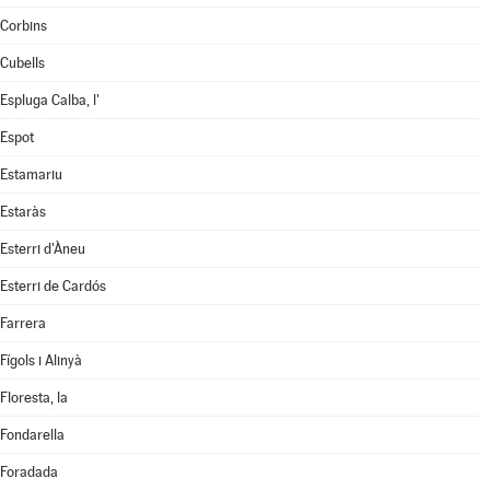
Corbins
Cubells
Espluga Calba, l'
Espot
Estamariu
Estaràs
Esterri d'Àneu
Esterri de Cardós
Farrera
Fígols i Alinyà
Floresta, la
Fondarella
Foradada