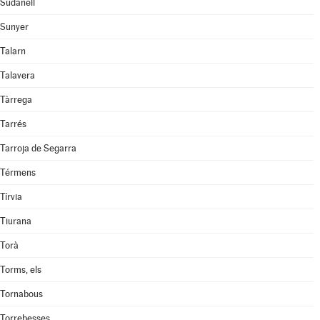
Sudanell
Sunyer
Talarn
Talavera
Tàrrega
Tarrés
Tarroja de Segarra
Térmens
Tírvia
Tiurana
Torà
Torms, els
Tornabous
Torrebesses