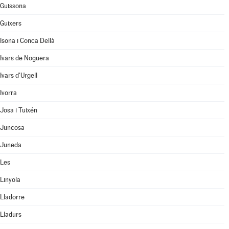
Guissona
Guixers
Isona i Conca Dellà
Ivars de Noguera
Ivars d'Urgell
Ivorra
Josa i Tuixén
Juncosa
Juneda
Les
Linyola
Lladorre
Lladurs