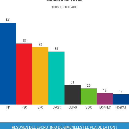
100
%
ESCRUTADO
131
98
92
85
31
26
18
17
PP
PSC
ERC
JxCat
CUP-G
VOX
ECP-PEC
PDeCAT
RESUMEN DEL ESCRUTINIO DE GIMENELLS I EL PLA DE LA FONT