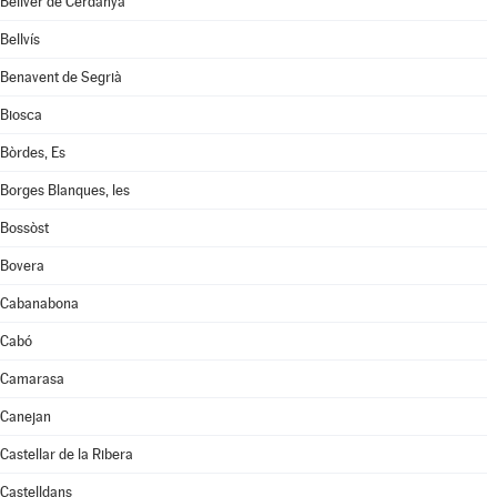
Bellver de Cerdanya
Bellvís
Benavent de Segrià
Biosca
Bòrdes, Es
Borges Blanques, les
Bossòst
Bovera
Cabanabona
Cabó
Camarasa
Canejan
Castellar de la Ribera
Castelldans