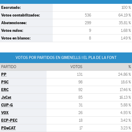
Escrutado:
100 %
Votos contabilizados:
536
64,19 %
Abstenciones:
299
35,81 %
Votos nulos:
9
1,68 %
Votos en blanco:
8
1,49 %
VOTOS POR PARTIDOS EN GIMENELLS I EL PLA DE LA FONT
PARTIDO
VOTOS
%
PP
131
24,86 %
PSC
98
18,6 %
ERC
92
17,46 %
JxCat
85
16,13 %
CUP-G
31
5,88 %
VOX
26
4,93 %
ECP-PEC
18
3,42 %
PDeCAT
17
3,23 %