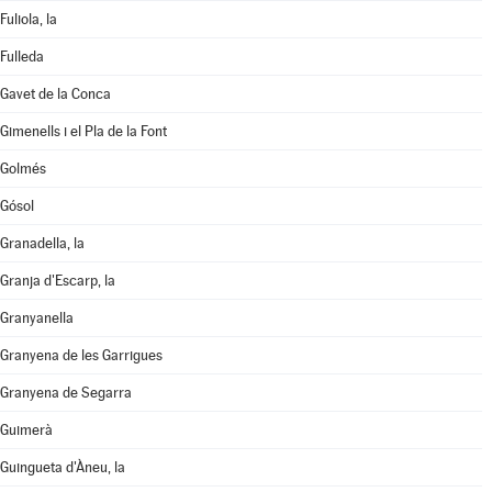
Fuliola, la
Fulleda
Gavet de la Conca
Gimenells i el Pla de la Font
Golmés
Gósol
Granadella, la
Granja d'Escarp, la
Granyanella
Granyena de les Garrigues
Granyena de Segarra
Guimerà
Guingueta d'Àneu, la