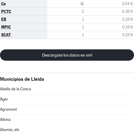
Cs
16
3,04 %
PCTC
2
0,38 %
EB
1
0,19 %
MPIC
1
0,19 %
SCAT
1
0,19 %
Descárgate los datos en xml
Municipios de Lleida
Abella de la Conca
Àger
Agramunt
Aitona
Alamús, els