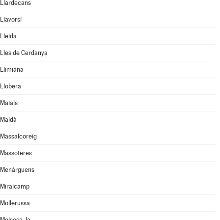
Llardecans
Llavorsí
Lleida
Lles de Cerdanya
Llimiana
Llobera
Maials
Maldà
Massalcoreig
Massoteres
Menàrguens
Miralcamp
Mollerussa
Molsosa, la