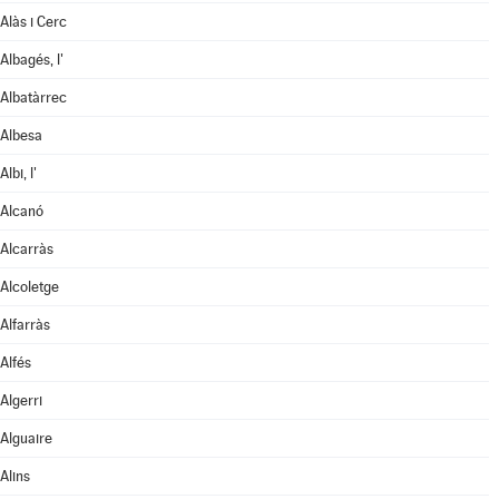
Alàs i Cerc
Albagés, l'
Albatàrrec
Albesa
Albi, l'
Alcanó
Alcarràs
Alcoletge
Alfarràs
Alfés
Algerri
Alguaire
Alins