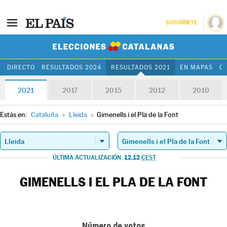
SUSCRÍBETE
Elecciones Cat
DIRECTO
RESULTADOS 2024
RESULTADOS 2021
EN MAPAS
C
2021
2017
2015
2012
2010
Estás en:
Cataluña
»
Lleida
»
Gimenells i el Pla de la Font
12.12
ÚLTIMA ACTUALIZACIÓN:
CEST
GIMENELLS I EL PLA DE LA FONT
Número de votos