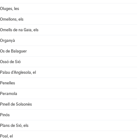
Oluges, les
Omellons, els
Omells de na Gaia, els
Organyà
Os de Balaguer
Ossó de Sió
Palau d'Anglesola, el
Penelles
Peramola
Pinell de Solsonès
Pinós
Plans de Sió, els
Poal, el