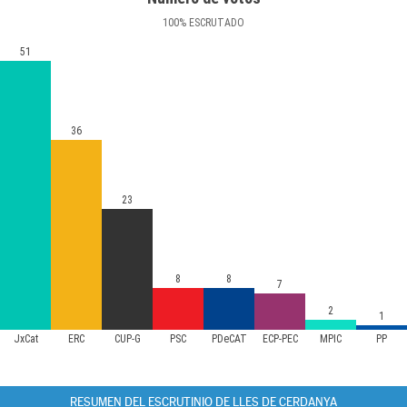
100
%
ESCRUTADO
51
36
23
8
8
7
2
1
JxCat
ERC
CUP-G
PSC
PDeCAT
ECP-PEC
MPIC
PP
RESUMEN DEL ESCRUTINIO DE LLES DE CERDANYA