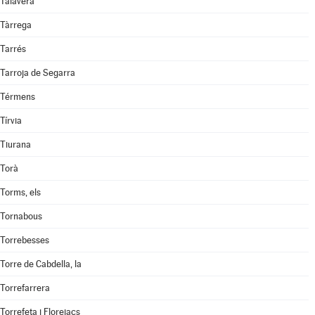
Talavera
Tàrrega
Tarrés
Tarroja de Segarra
Térmens
Tírvia
Tiurana
Torà
Torms, els
Tornabous
Torrebesses
Torre de Cabdella, la
Torrefarrera
Torrefeta i Florejacs