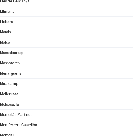
Lles de Cerdanya
Llimiana
Llobera
Maials
Maldà
Massalcoreig
Massoteres
Menàrguens
Miralcamp
Mollerussa
Molsosa, la
Montellà i Martinet
Montferrer i Castellbò
Montgai