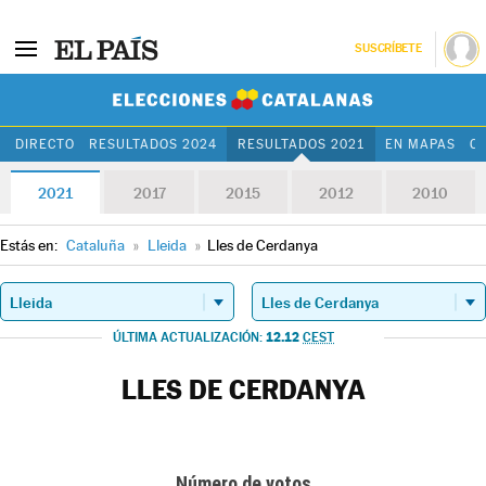
SUSCRÍBETE
Elecciones Cat
DIRECTO
RESULTADOS 2024
RESULTADOS 2021
EN MAPAS
C
2021
2017
2015
2012
2010
Estás en:
Cataluña
»
Lleida
»
Lles de Cerdanya
12.12
ÚLTIMA ACTUALIZACIÓN:
CEST
LLES DE CERDANYA
Número de votos