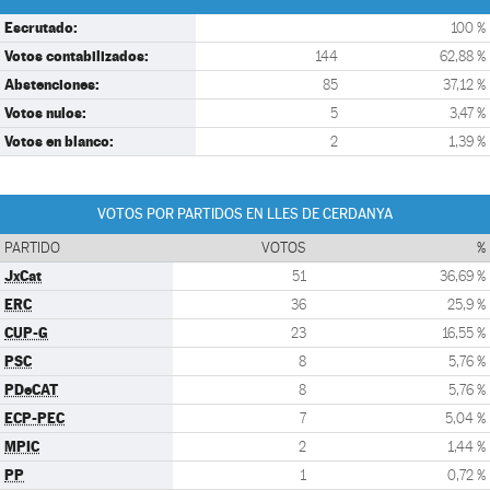
Escrutado:
100 %
Votos contabilizados:
144
62,88 %
Abstenciones:
85
37,12 %
Votos nulos:
5
3,47 %
Votos en blanco:
2
1,39 %
VOTOS POR PARTIDOS EN LLES DE CERDANYA
PARTIDO
VOTOS
%
JxCat
51
36,69 %
ERC
36
25,9 %
CUP-G
23
16,55 %
PSC
8
5,76 %
PDeCAT
8
5,76 %
ECP-PEC
7
5,04 %
MPIC
2
1,44 %
PP
1
0,72 %