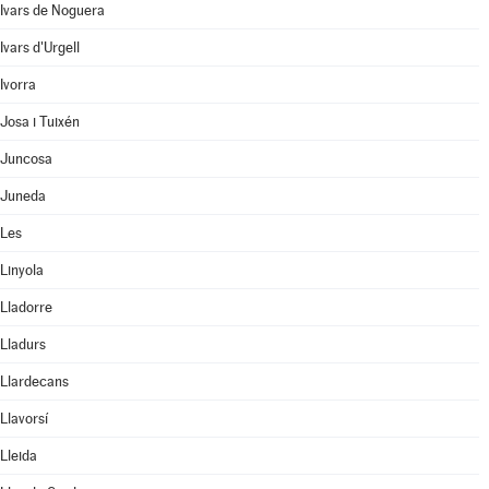
Ivars de Noguera
Ivars d'Urgell
Ivorra
Josa i Tuixén
Juncosa
Juneda
Les
Linyola
Lladorre
Lladurs
Llardecans
Llavorsí
Lleida