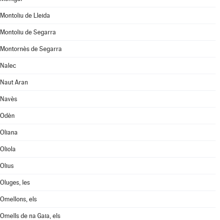
Montoliu de Lleida
Montoliu de Segarra
Montornès de Segarra
Nalec
Naut Aran
Navès
Odèn
Oliana
Oliola
Olius
Oluges, les
Omellons, els
Omells de na Gaia, els