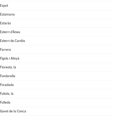
Espot
Estamariu
Estaràs
Esterri d'Àneu
Esterri de Cardós
Farrera
Fígols i Alinyà
Floresta, la
Fondarella
Foradada
Fuliola, la
Fulleda
Gavet de la Conca