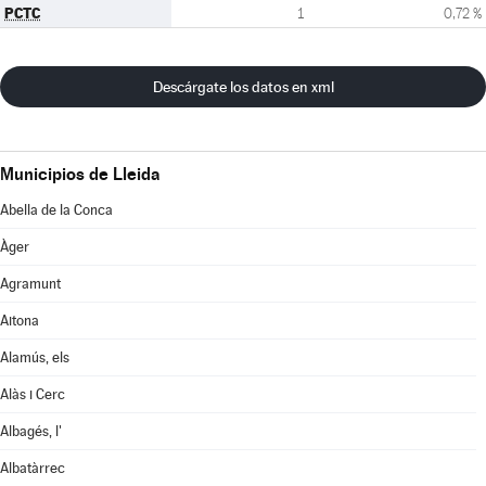
PCTC
1
0,72 %
Descárgate los datos en xml
Municipios de Lleida
Abella de la Conca
Àger
Agramunt
Aitona
Alamús, els
Alàs i Cerc
Albagés, l'
Albatàrrec