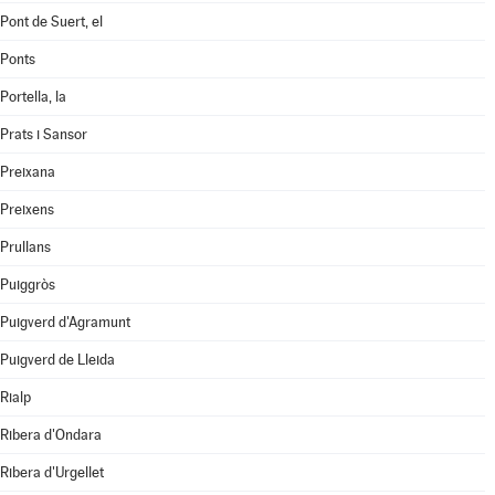
Pont de Suert, el
Ponts
Portella, la
Prats i Sansor
Preixana
Preixens
Prullans
Puiggròs
Puigverd d'Agramunt
Puigverd de Lleida
Rialp
Ribera d'Ondara
Ribera d'Urgellet