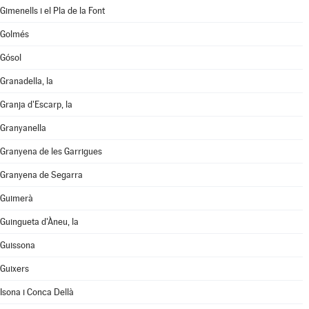
Gimenells i el Pla de la Font
Golmés
Gósol
Granadella, la
Granja d'Escarp, la
Granyanella
Granyena de les Garrigues
Granyena de Segarra
Guimerà
Guingueta d'Àneu, la
Guissona
Guixers
Isona i Conca Dellà