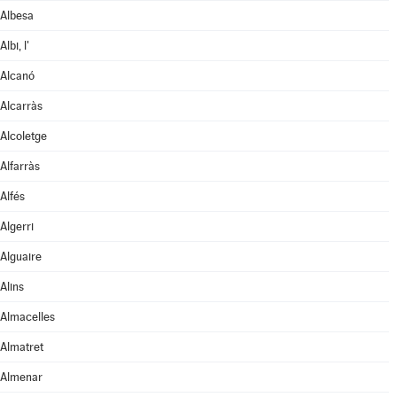
Albesa
Albi, l'
Alcanó
Alcarràs
Alcoletge
Alfarràs
Alfés
Algerri
Alguaire
Alins
Almacelles
Almatret
Almenar