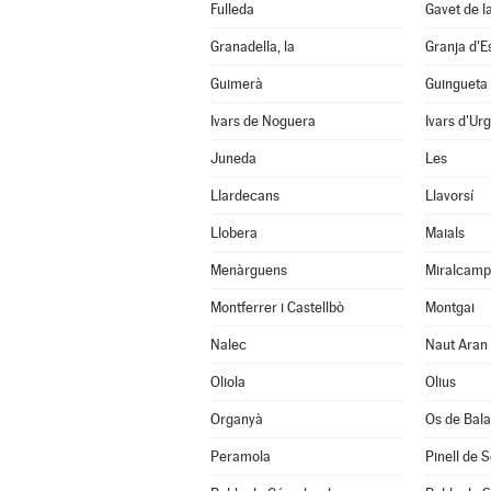
Fulleda
Gavet de l
Granadella, la
Granja d'E
Guimerà
Guingueta 
Ivars de Noguera
Ivars d'Urg
Juneda
Les
Llardecans
Llavorsí
Llobera
Maials
Menàrguens
Miralcamp
Montferrer i Castellbò
Montgai
Nalec
Naut Aran
Oliola
Olius
Organyà
Os de Bal
Peramola
Pinell de 