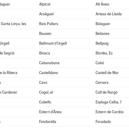
laguer
Alpicat
Alt Àneu
Arsèguel
Artesa de Lleida
 Santa Linya, les
Baix Pallars
Balaguer
Bausen
Belianes
'Urgell
Bellmunt d'Urgell
Bellpuig
de Segrià
Biosca
Bòrdes, Es
Cabanabona
Cabó
e la Ribera
Castelldans
Castell de Mur
à
Cava
Cervera
e Cardener
Cogul, el
Coll de Nargó
Cubells
Espluga Calba, l'
Esterri d'Àneu
Esterri de Cardós
a
Fondarella
Foradada