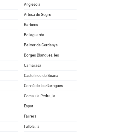
Anglesola
Artesa de Segre
Barbens
Bellaguarda
Bellver de Cerdanya
Borges Blanques, les
Camarasa
Castellnou de Seana
Cervià de les Garrigues
Coma i la Pedra, la
Espot
Farrera
Fuliola, la