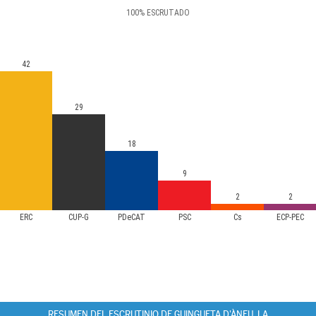
100
%
ESCRUTADO
42
29
18
9
2
2
ERC
CUP-G
PDeCAT
PSC
Cs
ECP-PEC
RESUMEN DEL ESCRUTINIO DE GUINGUETA D'ÀNEU, LA