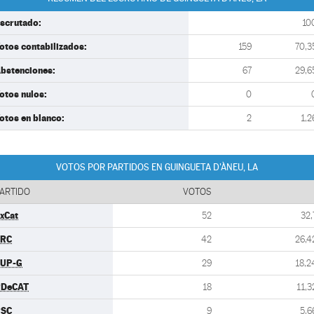
scrutado:
10
otos contabilizados:
159
70,3
bstenciones:
67
29,6
otos nulos:
0
otos en blanco:
2
1,2
VOTOS POR PARTIDOS EN GUINGUETA D'ÀNEU, LA
ARTIDO
VOTOS
xCat
52
32,
ERC
42
26,4
UP-G
29
18,2
PDeCAT
18
11,3
PSC
9
5,6