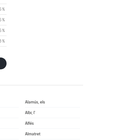
6 %
6 %
6 %
3 %
Alamús, els
Albi, l'
Alfés
Almatret