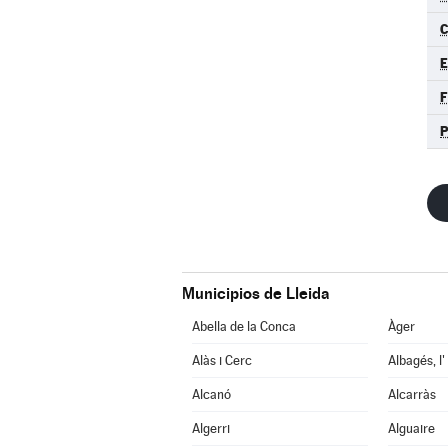
C
E
Municipios de Lleida
Abella de la Conca
Àger
Alàs i Cerc
Albagés, l'
Alcanó
Alcarràs
Algerri
Alguaire