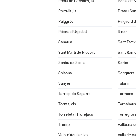
Pobla de Cérvoles, la
Pobla de S
Portella, la
Prats i Sa
Puiggròs
Puigverd 
Ribera d'Urgellet
Riner
Sanaüja
Sant Estev
Sant Martí de Riucorb
Sant Ram
Sentiu de Sió, la
Seròs
Solsona
Soriguera
Sunyer
Talarn
Tarroja de Segarra
Térmens
Torms, els
Tornabous
Torrefeta i Florejacs
Torregros
Tremp
Vallbona d
Valls d'Aguilar, les
Valls de Val