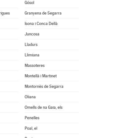
Gósol
rigues
Granyena de Segarra
Isona i Conca Dellà
Juncosa
Lladurs
Llimiana
Massoteres
Montellà i Martinet
Montornès de Segarra
Oliana
Omells de na Gaia, els
Penelles
Poal, el