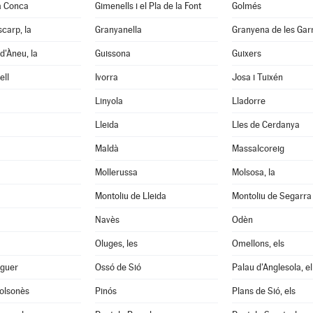
a Conca
Gimenells i el Pla de la Font
Golmés
scarp, la
Granyanella
Granyena de les Gar
d'Àneu, la
Guissona
Guixers
ell
Ivorra
Josa i Tuixén
Linyola
Lladorre
Lleida
Lles de Cerdanya
Maldà
Massalcoreig
Mollerussa
Molsosa, la
Montoliu de Lleida
Montoliu de Segarra
Navès
Odèn
Oluges, les
Omellons, els
aguer
Ossó de Sió
Palau d'Anglesola, el
Solsonès
Pinós
Plans de Sió, els