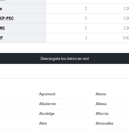
s
2
1,2
CP-PEC
2
1,2
FNC
2
1,2
PP
1
0,6
Descárgate los datos en xml
Agramunt
Aitona
Albatàrrec
Albesa
Alcoletge
Alfarràs
Alins
Almacelles