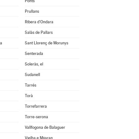
Ponts
Prullans
Ribera d'Ondara
Salàs de Pallars
na
Sant Llorenç de Morunys
Senterada
Soleràs, el
Sudanell
Tarrés
Torà
Torrefarrera
Torre-serona
Vallfogona de Balaguer
Vielha e Mijaran