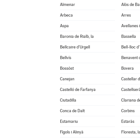
Almenar
Alòs de Ba
Arbeca
Arres
Aspa
Avellanes i
Baronia de Rialb, la
Bassella
Bellcaire d'Urgell
Bell-lloc d
Bellvís
Benavent 
Bossòst
Bovera
Canejan
Castellar d
Castelló de Farfanya
Castellser
Ciutadilla
Clariana d
Conca de Dalt
Corbins
Estamariu
Estaràs
Fígols i Alinyà
Floresta, l