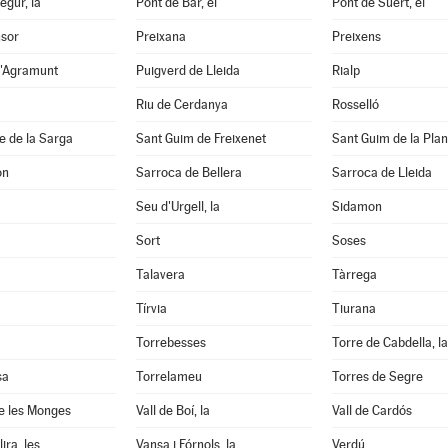
egur, la
Pont de Bar, el
Pont de Suert, el
nsor
Preixana
Preixens
d'Agramunt
Puigverd de Lleida
Rialp
Riu de Cerdanya
Rosselló
e de la Sarga
Sant Guim de Freixenet
Sant Guim de la Pla
on
Sarroca de Bellera
Sarroca de Lleida
Seu d'Urgell, la
Sidamon
Sort
Soses
Talavera
Tàrrega
Tírvia
Tiurana
Torrebesses
Torre de Cabdella, la
sa
Torrelameu
Torres de Segre
e les Monges
Vall de Boí, la
Vall de Cardós
ira, les
Vansa i Fórnols, la
Verdú