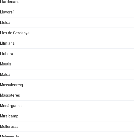
Llardecans
Llavorsí
Lleida
Lles de Cerdanya
Llimiana
Llobera
Maials
Maldà
Massalcoreig
Massoteres
Menàrguens
Miralcamp
Mollerussa
Molsosa, la