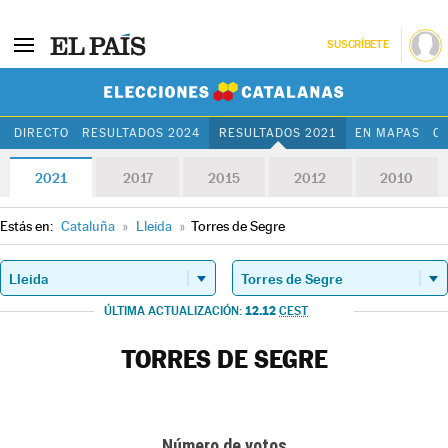
SUSCRÍBETE
Elecciones Cat
DIRECTO
RESULTADOS 2024
RESULTADOS 2021
EN MAPAS
C
2021
2017
2015
2012
2010
Estás en:
Cataluña
»
Lleida
»
Torres de Segre
12.12
ÚLTIMA ACTUALIZACIÓN:
CEST
TORRES DE SEGRE
Número de votos