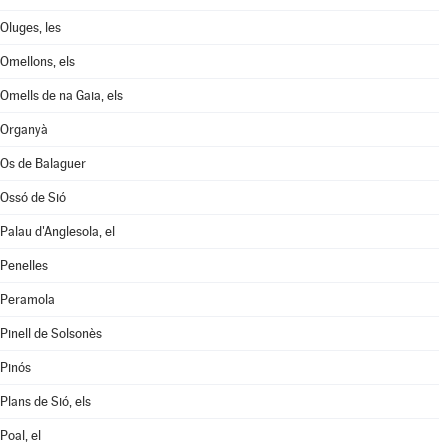
Oluges, les
Omellons, els
Omells de na Gaia, els
Organyà
Os de Balaguer
Ossó de Sió
Palau d'Anglesola, el
Penelles
Peramola
Pinell de Solsonès
Pinós
Plans de Sió, els
Poal, el