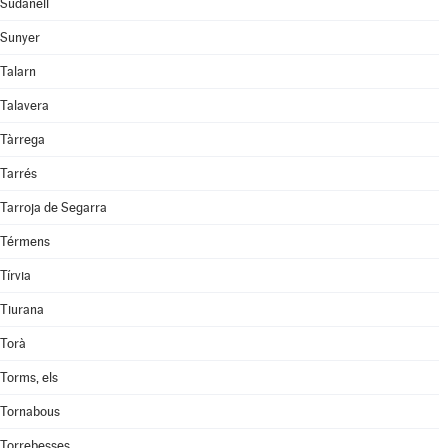
Sudanell
Sunyer
Talarn
Talavera
Tàrrega
Tarrés
Tarroja de Segarra
Térmens
Tírvia
Tiurana
Torà
Torms, els
Tornabous
Torrebesses