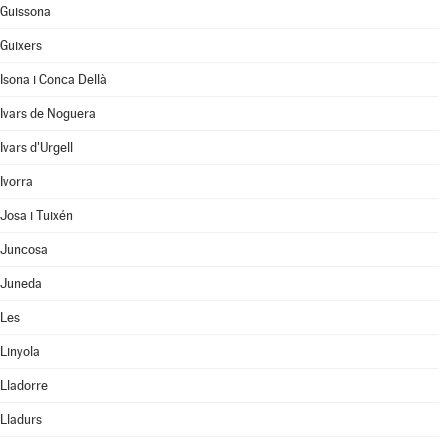
Guissona
Guixers
Isona i Conca Dellà
Ivars de Noguera
Ivars d'Urgell
Ivorra
Josa i Tuixén
Juncosa
Juneda
Les
Linyola
Lladorre
Lladurs