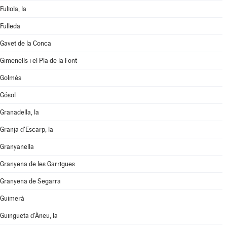
Fuliola, la
Fulleda
Gavet de la Conca
Gimenells i el Pla de la Font
Golmés
Gósol
Granadella, la
Granja d'Escarp, la
Granyanella
Granyena de les Garrigues
Granyena de Segarra
Guimerà
Guingueta d'Àneu, la