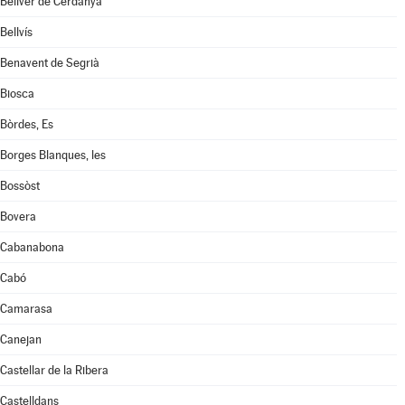
Bellver de Cerdanya
Bellvís
Benavent de Segrià
Biosca
Bòrdes, Es
Borges Blanques, les
Bossòst
Bovera
Cabanabona
Cabó
Camarasa
Canejan
Castellar de la Ribera
Castelldans