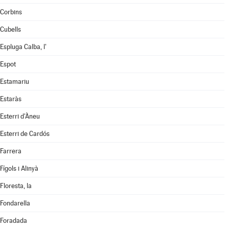
Corbins
Cubells
Espluga Calba, l'
Espot
Estamariu
Estaràs
Esterri d'Àneu
Esterri de Cardós
Farrera
Fígols i Alinyà
Floresta, la
Fondarella
Foradada