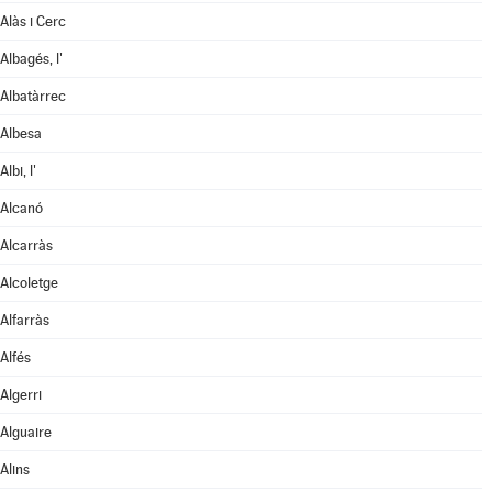
Alàs i Cerc
Albagés, l'
Albatàrrec
Albesa
Albi, l'
Alcanó
Alcarràs
Alcoletge
Alfarràs
Alfés
Algerri
Alguaire
Alins