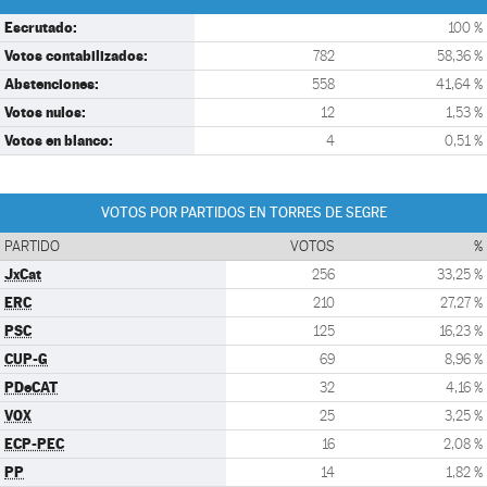
Escrutado:
100 %
Votos contabilizados:
782
58,36 %
Abstenciones:
558
41,64 %
Votos nulos:
12
1,53 %
Votos en blanco:
4
0,51 %
VOTOS POR PARTIDOS EN TORRES DE SEGRE
PARTIDO
VOTOS
%
JxCat
256
33,25 %
ERC
210
27,27 %
PSC
125
16,23 %
CUP-G
69
8,96 %
PDeCAT
32
4,16 %
VOX
25
3,25 %
ECP-PEC
16
2,08 %
PP
14
1,82 %