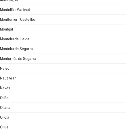
Montellà i Martinet
Montferrer i Castellbò
Montgai
Montoliu de Lleida
Montoliu de Segarra
Montornès de Segarra
Nalec
Naut Aran
Navès
Odèn
Oliana
Oliola
Olius