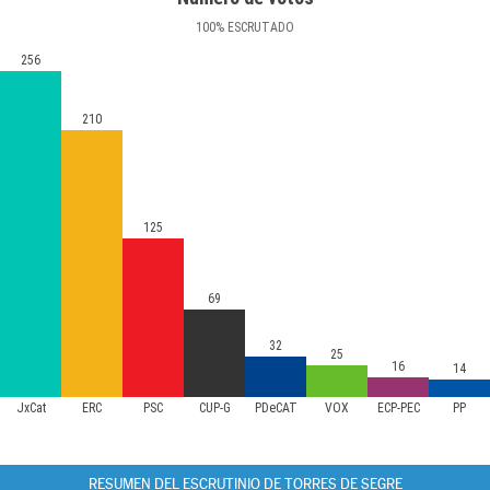
100
%
ESCRUTADO
256
210
125
69
32
25
16
14
JxCat
ERC
PSC
CUP-G
PDeCAT
VOX
ECP-PEC
PP
RESUMEN DEL ESCRUTINIO DE TORRES DE SEGRE