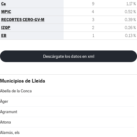
Cs
9
1,17 %
MPIC
4
0,52 %
RECORTES CERO-GV-M
3
0,39 %
IZQP
2
0,26 %
EB
1
0,13 %
Descárgate los datos en xml
Municipios de Lleida
Abella de la Conca
Àger
Agramunt
Aitona
Alamús, els