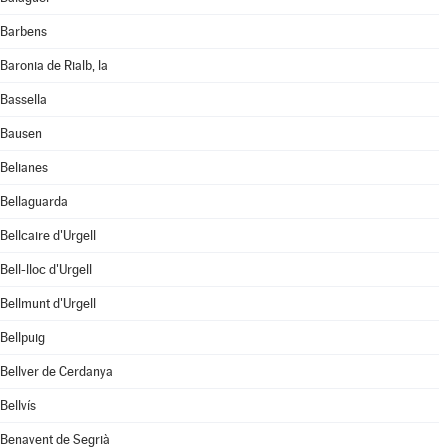
Barbens
Baronia de Rialb, la
Bassella
Bausen
Belianes
Bellaguarda
Bellcaire d'Urgell
Bell-lloc d'Urgell
Bellmunt d'Urgell
Bellpuig
Bellver de Cerdanya
Bellvís
Benavent de Segrià