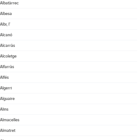
Albatàrrec
Albesa
Albi, l'
Alcanó
Alcarràs
Alcoletge
Alfarràs
Alfés
Algerri
Alguaire
Alins
Almacelles
Almatret