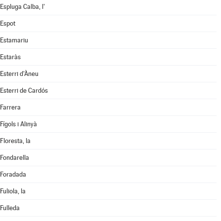
Espluga Calba, l'
Espot
Estamariu
Estaràs
Esterri d'Àneu
Esterri de Cardós
Farrera
Fígols i Alinyà
Floresta, la
Fondarella
Foradada
Fuliola, la
Fulleda