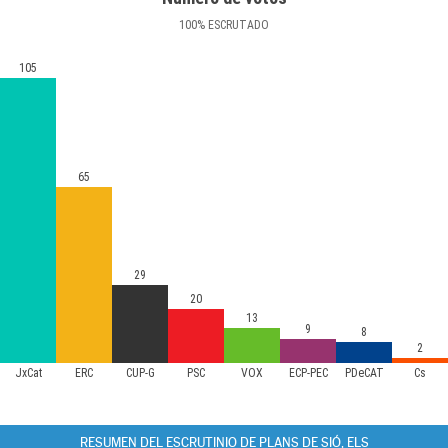
100
%
ESCRUTADO
105
65
29
20
13
9
8
2
JxCat
ERC
CUP-G
PSC
VOX
ECP-PEC
PDeCAT
Cs
RESUMEN DEL ESCRUTINIO DE PLANS DE SIÓ, ELS