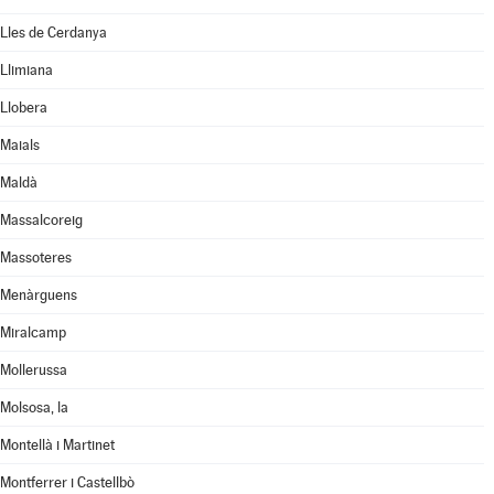
Lles de Cerdanya
Llimiana
Llobera
Maials
Maldà
Massalcoreig
Massoteres
Menàrguens
Miralcamp
Mollerussa
Molsosa, la
Montellà i Martinet
Montferrer i Castellbò