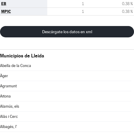
EB
1
0,38 %
MPIC
1
0,38 %
Descárgate los datos en xml
Municipios de Lleida
Abella de la Conca
Àger
Agramunt
Aitona
Alamús, els
Alàs i Cerc
Albagés, l'