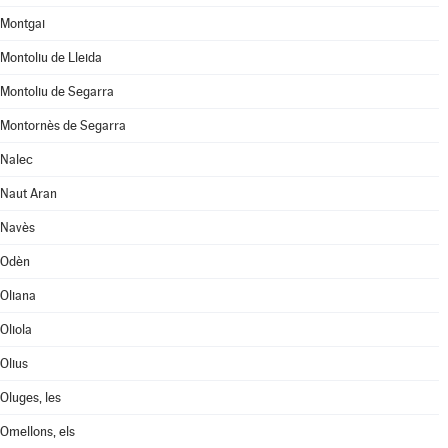
Montgai
Montoliu de Lleida
Montoliu de Segarra
Montornès de Segarra
Nalec
Naut Aran
Navès
Odèn
Oliana
Oliola
Olius
Oluges, les
Omellons, els