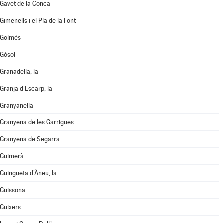
Gavet de la Conca
Gimenells i el Pla de la Font
Golmés
Gósol
Granadella, la
Granja d'Escarp, la
Granyanella
Granyena de les Garrigues
Granyena de Segarra
Guimerà
Guingueta d'Àneu, la
Guissona
Guixers