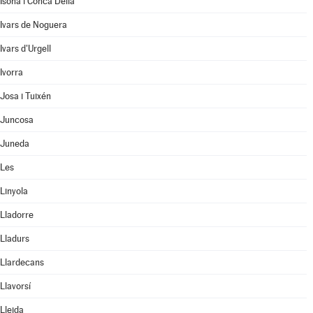
Isona i Conca Dellà
Ivars de Noguera
Ivars d'Urgell
Ivorra
Josa i Tuixén
Juncosa
Juneda
Les
Linyola
Lladorre
Lladurs
Llardecans
Llavorsí
Lleida