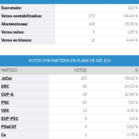
Escrutado:
100 %
Votos contabilizados:
270
64,44 %
Abstenciones:
149
35,56 %
Votos nulos:
5
1,85 %
Votos en blanco:
12
4,44 %
VOTOS POR PARTIDOS EN PLANS DE SIÓ, ELS
PARTIDO
VOTOS
%
JxCat
105
39,62 %
ERC
65
24,53 %
CUP-G
29
10,94 %
PSC
20
7,55 %
VOX
13
4,91 %
ECP-PEC
9
3,4 %
PDeCAT
8
3,02 %
Cs
2
0,75 %