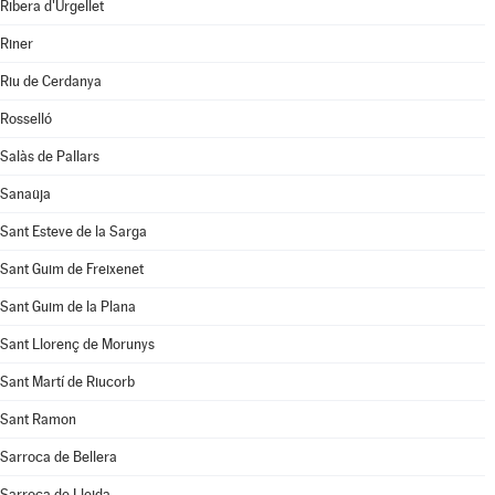
Ribera d'Urgellet
Riner
Riu de Cerdanya
Rosselló
Salàs de Pallars
Sanaüja
Sant Esteve de la Sarga
Sant Guim de Freixenet
Sant Guim de la Plana
Sant Llorenç de Morunys
Sant Martí de Riucorb
Sant Ramon
Sarroca de Bellera
Sarroca de Lleida