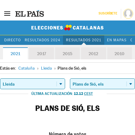
SUSCRÍBETE
Elecciones Cat
DIRECTO
RESULTADOS 2024
RESULTADOS 2021
EN MAPAS
C
2021
2017
2015
2012
2010
Estás en:
Cataluña
»
Lleida
»
Plans de Sió, els
12.12
ÚLTIMA ACTUALIZACIÓN:
CEST
PLANS DE SIÓ, ELS
Número de votos