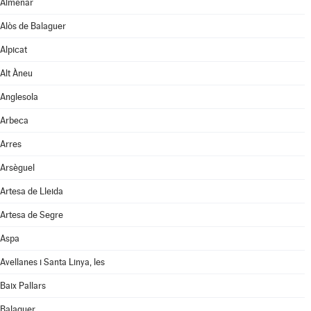
Almenar
Alòs de Balaguer
Alpicat
Alt Àneu
Anglesola
Arbeca
Arres
Arsèguel
Artesa de Lleida
Artesa de Segre
Aspa
Avellanes i Santa Linya, les
Baix Pallars
Balaguer