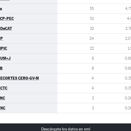
s
55
4,7
CP-PEC
51
4,
PDeCAT
32
2,7
PP
24
2,0
PIC
22
1,
PUM+J
8
0,6
EB
8
0,6
ECORTES CERO-GV-M
4
0,3
PCTC
4
0,3
FNC
3
0,2
PNC
3
0,2
Descárgate los datos en xml