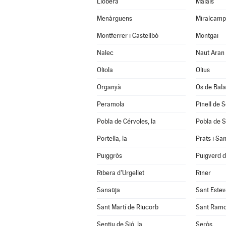
Llobera
Maials
Menàrguens
Miralcamp
Montferrer i Castellbò
Montgai
Nalec
Naut Aran
Oliola
Olius
Organyà
Os de Bal
Peramola
Pinell de 
Pobla de Cérvoles, la
Pobla de S
Portella, la
Prats i Sa
Puiggròs
Puigverd 
Ribera d'Urgellet
Riner
Sanaüja
Sant Estev
Sant Martí de Riucorb
Sant Ram
Sentiu de Sió, la
Seròs