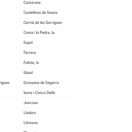
Camarasa
Castellnou de Seana
Cervià de les Garrigues
Coma i la Pedra, la
Espot
Farrera
Fuliola, la
Gósol
rigues
Granyena de Segarra
Isona i Conca Dellà
Juncosa
Lladurs
Llimiana