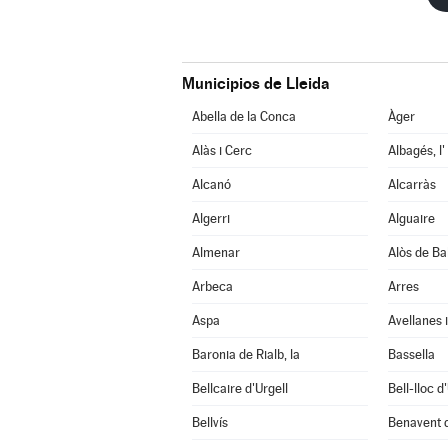
Municipios de Lleida
Abella de la Conca
Àger
Alàs i Cerc
Albagés, l'
Alcanó
Alcarràs
Algerri
Alguaire
Almenar
Alòs de Ba
Arbeca
Arres
Aspa
Avellanes i
Baronia de Rialb, la
Bassella
Bellcaire d'Urgell
Bell-lloc d
Bellvís
Benavent 