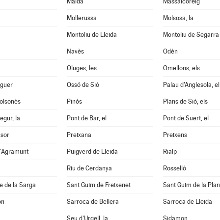
Maldà
Massalcoreig
Mollerussa
Molsosa, la
Montoliu de Lleida
Montoliu de Segarra
Navès
Odèn
Oluges, les
Omellons, els
aguer
Ossó de Sió
Palau d'Anglesola, el
Solsonès
Pinós
Plans de Sió, els
egur, la
Pont de Bar, el
Pont de Suert, el
nsor
Preixana
Preixens
d'Agramunt
Puigverd de Lleida
Rialp
Riu de Cerdanya
Rosselló
e de la Sarga
Sant Guim de Freixenet
Sant Guim de la Pla
on
Sarroca de Bellera
Sarroca de Lleida
Seu d'Urgell, la
Sidamon