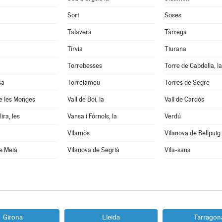
Sort
Soses
Talavera
Tàrrega
Tírvia
Tiurana
Torrebesses
Torre de Cabdella, la
sa
Torrelameu
Torres de Segre
e les Monges
Vall de Boí, la
Vall de Cardós
ira, les
Vansa i Fórnols, la
Verdú
Vilamòs
Vilanova de Bellpuig
e Meià
Vilanova de Segrià
Vila-sana
Girona
Lleida
Tarragon