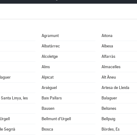
Agramunt
Aitona
Albatàrrec
Albesa
Alcoletge
Alfarràs
Alins
Almacelles
laguer
Alpicat
Alt Àneu
Arsèguel
Artesa de Lleida
 Santa Linya, les
Baix Pallars
Balaguer
Bausen
Belianes
'Urgell
Bellmunt d'Urgell
Bellpuig
de Segrià
Biosca
Bòrdes, Es