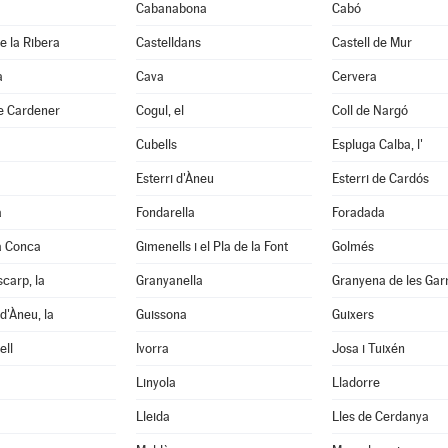
Cabanabona
Cabó
e la Ribera
Castelldans
Castell de Mur
à
Cava
Cervera
e Cardener
Cogul, el
Coll de Nargó
Cubells
Espluga Calba, l'
Esterri d'Àneu
Esterri de Cardós
a
Fondarella
Foradada
a Conca
Gimenells i el Pla de la Font
Golmés
scarp, la
Granyanella
Granyena de les Gar
d'Àneu, la
Guissona
Guixers
ell
Ivorra
Josa i Tuixén
Linyola
Lladorre
Lleida
Lles de Cerdanya