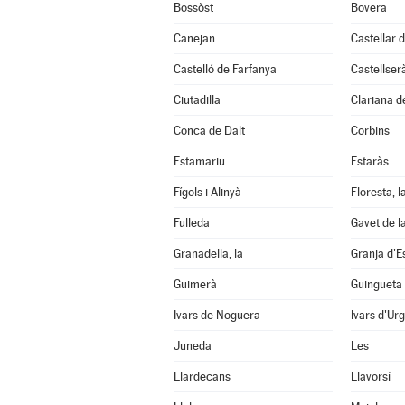
Bossòst
Bovera
Canejan
Castellar d
Castelló de Farfanya
Castellser
Ciutadilla
Clariana d
Conca de Dalt
Corbins
Estamariu
Estaràs
Fígols i Alinyà
Floresta, l
Fulleda
Gavet de l
Granadella, la
Granja d'E
Guimerà
Guingueta 
Ivars de Noguera
Ivars d'Urg
Juneda
Les
Llardecans
Llavorsí