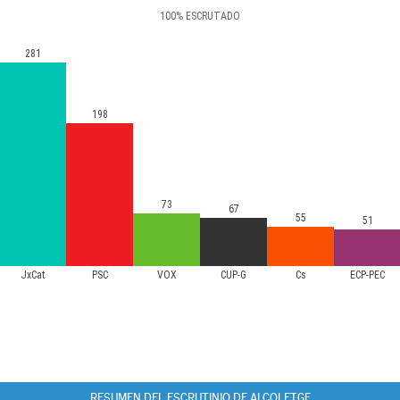
100
%
ESCRUTADO
281
198
73
67
55
51
JxCat
PSC
VOX
CUP-G
Cs
ECP-PEC
RESUMEN DEL ESCRUTINIO DE ALCOLETGE