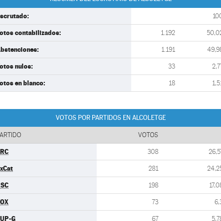
scrutado:
10
otos contabilizados:
1.192
50,0
bstenciones:
1.191
49,9
otos nulos:
33
2,7
otos en blanco:
18
1,5
VOTOS POR PARTIDOS EN ALCOLETGE
ARTIDO
VOTOS
ERC
308
26,5
xCat
281
24,2
PSC
198
17,0
VOX
73
6,
UP-G
67
5,7