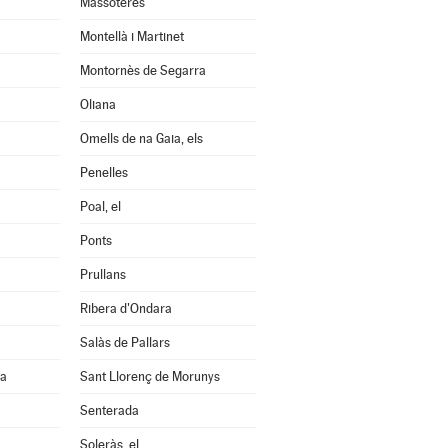
Massoteres
Montellà i Martinet
Montornès de Segarra
Oliana
Omells de na Gaia, els
Penelles
Poal, el
Ponts
Prullans
Ribera d'Ondara
Salàs de Pallars
na
Sant Llorenç de Morunys
Senterada
Soleràs, el