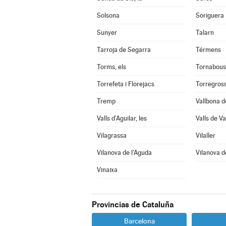
Solsona
Soriguera
Sunyer
Talarn
Tarroja de Segarra
Térmens
Torms, els
Tornabous
Torrefeta i Florejacs
Torregros
Tremp
Vallbona d
Valls d'Aguilar, les
Valls de Val
Vilagrassa
Vilaller
Vilanova de l'Aguda
Vilanova d
Vinaixa
Provincias de Cataluña
Barcelona