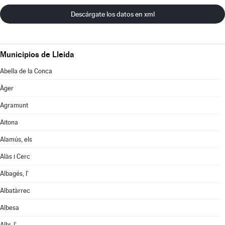
Descárgate los datos en xml
Municipios de Lleida
Abella de la Conca
Àger
Agramunt
Aitona
Alamús, els
Alàs i Cerc
Albagés, l'
Albatàrrec
Albesa
Albi, l'