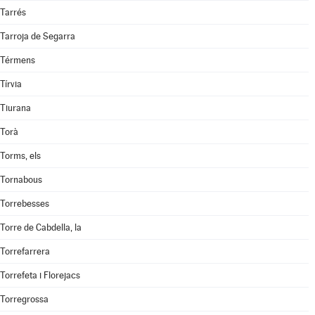
Tarrés
Tarroja de Segarra
Térmens
Tírvia
Tiurana
Torà
Torms, els
Tornabous
Torrebesses
Torre de Cabdella, la
Torrefarrera
Torrefeta i Florejacs
Torregrossa