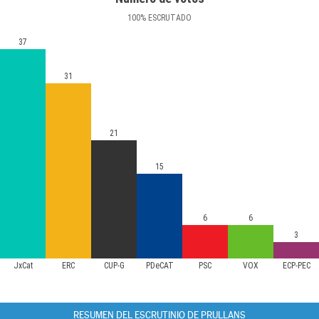
100
%
ESCRUTADO
37
31
21
15
6
6
3
JxCat
ERC
CUP-G
PDeCAT
PSC
VOX
ECP-PEC
RESUMEN DEL ESCRUTINIO DE PRULLANS