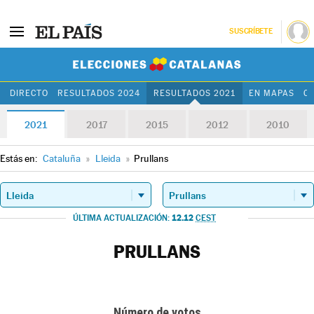
SUSCRÍBETE
Elecciones Cat
DIRECTO
RESULTADOS 2024
RESULTADOS 2021
EN MAPAS
C
2021
2017
2015
2012
2010
Estás en:
Cataluña
»
Lleida
»
Prullans
12.12
ÚLTIMA ACTUALIZACIÓN:
CEST
PRULLANS
Número de votos