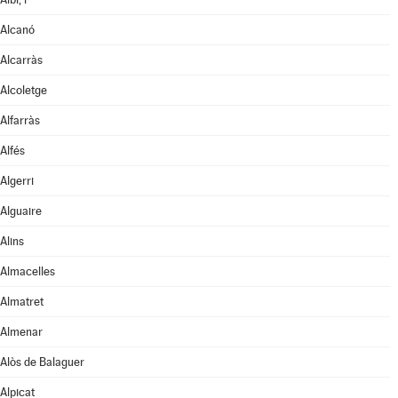
Alcanó
Alcarràs
Alcoletge
Alfarràs
Alfés
Algerri
Alguaire
Alins
Almacelles
Almatret
Almenar
Alòs de Balaguer
Alpicat