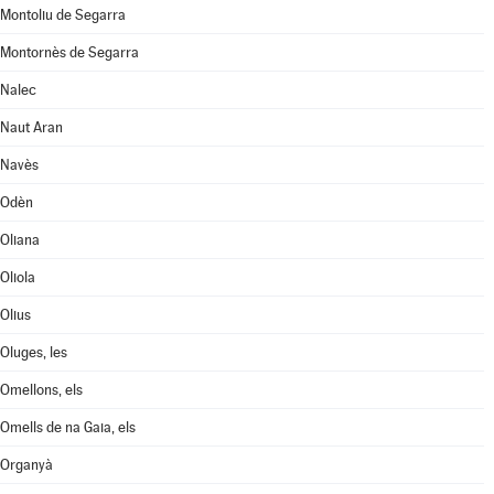
Montoliu de Segarra
Montornès de Segarra
Nalec
Naut Aran
Navès
Odèn
Oliana
Oliola
Olius
Oluges, les
Omellons, els
Omells de na Gaia, els
Organyà