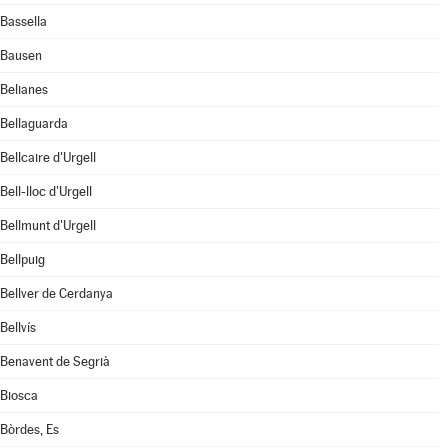
Bassella
Bausen
Belianes
Bellaguarda
Bellcaire d'Urgell
Bell-lloc d'Urgell
Bellmunt d'Urgell
Bellpuig
Bellver de Cerdanya
Bellvís
Benavent de Segrià
Biosca
Bòrdes, Es