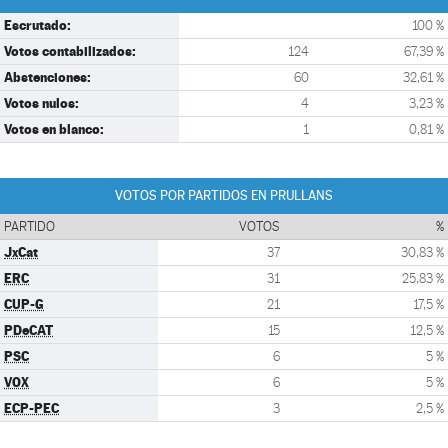
Escrutado:
100 %
Votos contabilizados:
124
67,39 %
Abstenciones:
60
32,61 %
Votos nulos:
4
3,23 %
Votos en blanco:
1
0,81 %
VOTOS POR PARTIDOS EN PRULLANS
PARTIDO
VOTOS
%
JxCat
37
30,83 %
ERC
31
25,83 %
CUP-G
21
17,5 %
PDeCAT
15
12,5 %
PSC
6
5 %
VOX
6
5 %
ECP-PEC
3
2,5 %