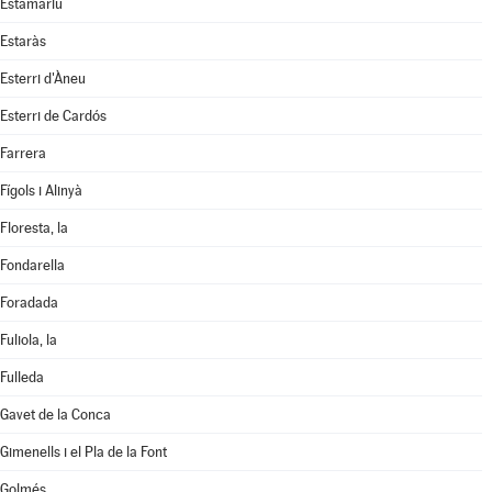
Estamariu
Estaràs
Esterri d'Àneu
Esterri de Cardós
Farrera
Fígols i Alinyà
Floresta, la
Fondarella
Foradada
Fuliola, la
Fulleda
Gavet de la Conca
Gimenells i el Pla de la Font
Golmés