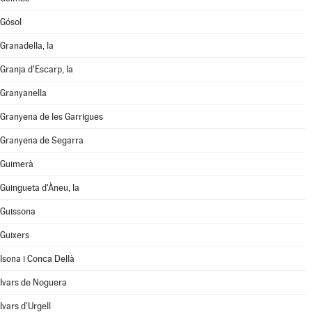
Gósol
Granadella, la
Granja d'Escarp, la
Granyanella
Granyena de les Garrigues
Granyena de Segarra
Guimerà
Guingueta d'Àneu, la
Guissona
Guixers
Isona i Conca Dellà
Ivars de Noguera
Ivars d'Urgell