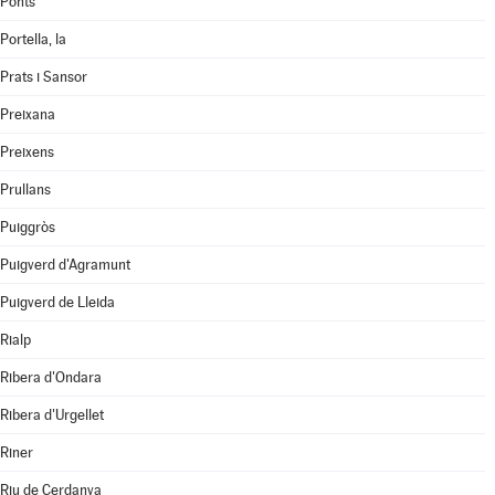
Ponts
Portella, la
Prats i Sansor
Preixana
Preixens
Prullans
Puiggròs
Puigverd d'Agramunt
Puigverd de Lleida
Rialp
Ribera d'Ondara
Ribera d'Urgellet
Riner
Riu de Cerdanya