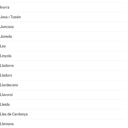
Ivorra
Josa i Tuixén
Juncosa
Juneda
Les
Linyola
Lladorre
Lladurs
Llardecans
Llavorsí
Lleida
Lles de Cerdanya
Llimiana