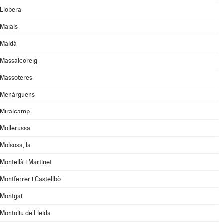
Llobera
Maials
Maldà
Massalcoreig
Massoteres
Menàrguens
Miralcamp
Mollerussa
Molsosa, la
Montellà i Martinet
Montferrer i Castellbò
Montgai
Montoliu de Lleida