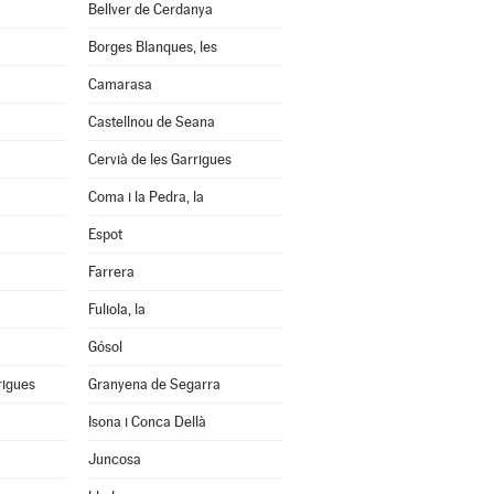
Bellver de Cerdanya
Borges Blanques, les
Camarasa
Castellnou de Seana
Cervià de les Garrigues
Coma i la Pedra, la
Espot
Farrera
Fuliola, la
Gósol
rigues
Granyena de Segarra
Isona i Conca Dellà
Juncosa