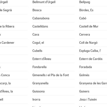
'Urgell
Bellmunt d'Urgell
Bellpuig
de Segrià
Biosca
Bòrdes, Es
Cabanabona
Cabó
e la Ribera
Castelldans
Castell de Mur
à
Cava
Cervera
e Cardener
Cogul, el
Coll de Nargó
Cubells
Espluga Calba, l'
Esterri d'Àneu
Esterri de Cardós
a
Fondarella
Foradada
a Conca
Gimenells i el Pla de la Font
Golmés
scarp, la
Granyanella
Granyena de les Gar
d'Àneu, la
Guissona
Guixers
ell
Ivorra
Josa i Tuixén