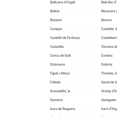
Bellcaire d'Urgell
Bell-lloc d
Bellvís
Benavent 
Bossòst
Bovera
Canejan
Castellar d
Castelló de Farfanya
Castellser
Ciutadilla
Clariana d
Conca de Dalt
Corbins
Estamariu
Estaràs
Fígols i Alinyà
Floresta, l
Fulleda
Gavet de l
Granadella, la
Granja d'E
Guimerà
Guingueta 
Ivars de Noguera
Ivars d'Urg