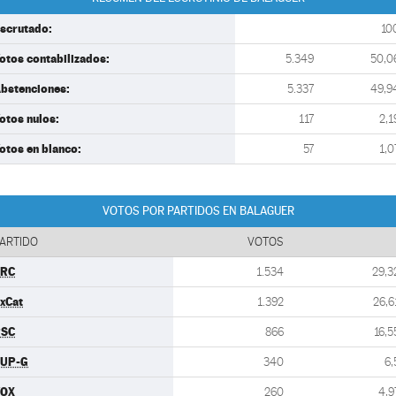
scrutado:
10
otos contabilizados:
5.349
50,0
bstenciones:
5.337
49,9
otos nulos:
117
2,1
otos en blanco:
57
1,0
VOTOS POR PARTIDOS EN BALAGUER
ARTIDO
VOTOS
ERC
1.534
29,3
xCat
1.392
26,6
PSC
866
16,5
UP-G
340
6,
VOX
260
4,9