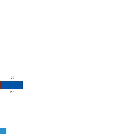
172
PP