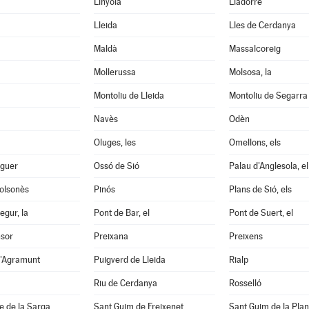
Linyola
Lladorre
Lleida
Lles de Cerdanya
Maldà
Massalcoreig
Mollerussa
Molsosa, la
Montoliu de Lleida
Montoliu de Segarra
Navès
Odèn
Oluges, les
Omellons, els
aguer
Ossó de Sió
Palau d'Anglesola, el
Solsonès
Pinós
Plans de Sió, els
egur, la
Pont de Bar, el
Pont de Suert, el
nsor
Preixana
Preixens
d'Agramunt
Puigverd de Lleida
Rialp
Riu de Cerdanya
Rosselló
e de la Sarga
Sant Guim de Freixenet
Sant Guim de la Pla