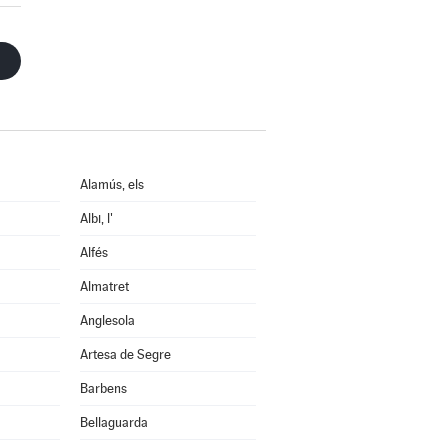
Alamús, els
Albi, l'
Alfés
Almatret
Anglesola
Artesa de Segre
Barbens
Bellaguarda