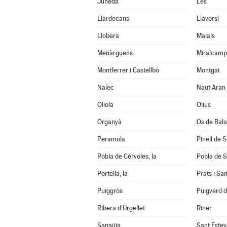
Juneda
Les
Llardecans
Llavorsí
Llobera
Maials
Menàrguens
Miralcamp
Montferrer i Castellbò
Montgai
Nalec
Naut Aran
Oliola
Olius
Organyà
Os de Bal
Peramola
Pinell de 
Pobla de Cérvoles, la
Pobla de S
Portella, la
Prats i Sa
Puiggròs
Puigverd 
Ribera d'Urgellet
Riner
Sanaüja
Sant Estev