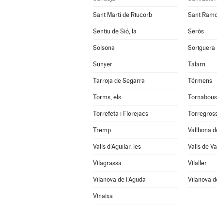
Sant Martí de Riucorb
Sant Ram
Sentiu de Sió, la
Seròs
Solsona
Soriguera
Sunyer
Talarn
Tarroja de Segarra
Térmens
Torms, els
Tornabous
Torrefeta i Florejacs
Torregros
Tremp
Vallbona d
Valls d'Aguilar, les
Valls de Val
Vilagrassa
Vilaller
Vilanova de l'Aguda
Vilanova d
Vinaixa