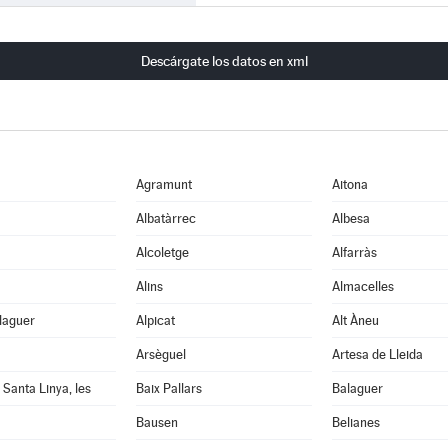
Descárgate los datos en xml
Agramunt
Aitona
Albatàrrec
Albesa
Alcoletge
Alfarràs
Alins
Almacelles
laguer
Alpicat
Alt Àneu
Arsèguel
Artesa de Lleida
 Santa Linya, les
Baix Pallars
Balaguer
Bausen
Belianes