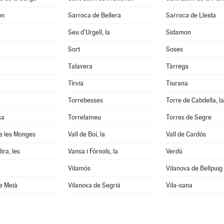
on
Sarroca de Bellera
Sarroca de Lleida
Seu d'Urgell, la
Sidamon
Sort
Soses
Talavera
Tàrrega
Tírvia
Tiurana
Torrebesses
Torre de Cabdella, la
sa
Torrelameu
Torres de Segre
e les Monges
Vall de Boí, la
Vall de Cardós
ira, les
Vansa i Fórnols, la
Verdú
Vilamòs
Vilanova de Bellpuig
e Meià
Vilanova de Segrià
Vila-sana