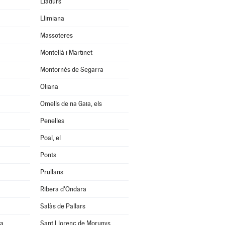
Lladurs
Llimiana
Massoteres
Montellà i Martinet
Montornès de Segarra
Oliana
Omells de na Gaia, els
Penelles
Poal, el
Ponts
Prullans
Ribera d'Ondara
Salàs de Pallars
na
Sant Llorenç de Morunys