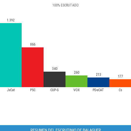
100
%
ESCRUTADO
1.392
866
340
260
213
177
JxCat
PSC
CUP-G
VOX
PDeCAT
Cs
RESUMEN DEL ESCRUTINIO DE BALAGUER