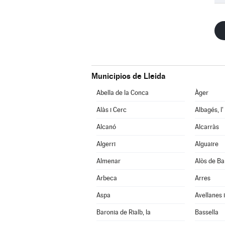
Municipios de Lleida
Abella de la Conca
Àger
Alàs i Cerc
Albagés, l'
Alcanó
Alcarràs
Algerri
Alguaire
Almenar
Alòs de Ba
Arbeca
Arres
Aspa
Avellanes i
Baronia de Rialb, la
Bassella