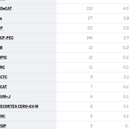
PDeCAT
213
4,0
s
177
3,3
PP
172
3,2
CP-PEC
146
2,7
EB
13
0,2
PIC
12
0,2
FNC
11
0,2
PCTC
9
0,1
CAT
7
0,1
PUM+J
6
0,1
ECORTES CERO-GV-M
6
0,1
PNC
6
0,1
ZQP
5
0,