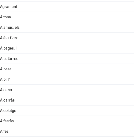
Agramunt
Aitona
Alamús, els
Alàs i Cerc
Albagés, l'
Albatàrrec
Albesa
Albi, l'
Alcanó
Alcarràs
Alcoletge
Alfarràs
Alfés