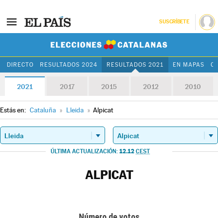
SUSCRÍBETE
Elecciones Cat
DIRECTO
RESULTADOS 2024
RESULTADOS 2021
EN MAPAS
C
2021
2017
2015
2012
2010
Estás en:
Cataluña
»
Lleida
»
Alpicat
12.12
ÚLTIMA ACTUALIZACIÓN:
CEST
ALPICAT
Número de votos