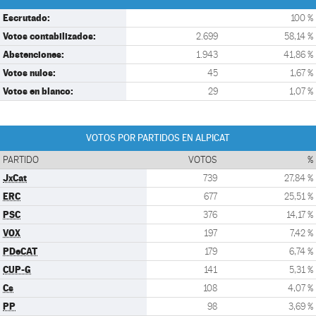
Escrutado:
100 %
Votos contabilizados:
2.699
58,14 %
Abstenciones:
1.943
41,86 %
Votos nulos:
45
1,67 %
Votos en blanco:
29
1,07 %
VOTOS POR PARTIDOS EN ALPICAT
PARTIDO
VOTOS
%
JxCat
739
27,84 %
ERC
677
25,51 %
PSC
376
14,17 %
VOX
197
7,42 %
PDeCAT
179
6,74 %
CUP-G
141
5,31 %
Cs
108
4,07 %
PP
98
3,69 %