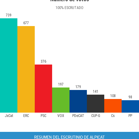
100
%
ESCRUTADO
739
677
376
197
179
141
108
98
JxCat
ERC
PSC
VOX
PDeCAT
CUP-G
Cs
PP
RESUMEN DEL ESCRUTINIO DE ALPICAT