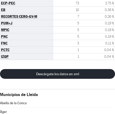
ECP-PEC
73
2,75 %
EB
10
0,38 %
RECORTES CERO-GV-M
7
0,26 %
PUM+J
5
0,19 %
MPIC
5
0,19 %
PNC
5
0,19 %
FNC
3
0,11 %
PCTC
1
0,04 %
IZQP
1
0,04 %
Descárgate los datos en xml
Municipios de Lleida
Abella de la Conca
Àger