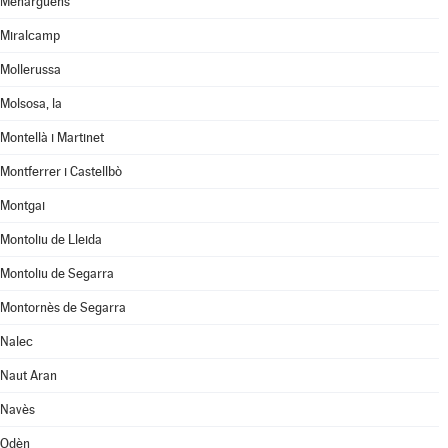
Menàrguens
Miralcamp
Mollerussa
Molsosa, la
Montellà i Martinet
Montferrer i Castellbò
Montgai
Montoliu de Lleida
Montoliu de Segarra
Montornès de Segarra
Nalec
Naut Aran
Navès
Odèn