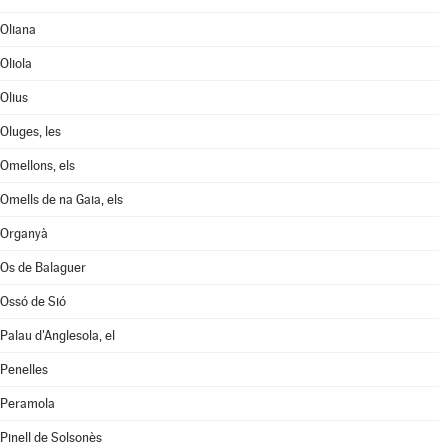
Oliana
Oliola
Olius
Oluges, les
Omellons, els
Omells de na Gaia, els
Organyà
Os de Balaguer
Ossó de Sió
Palau d'Anglesola, el
Penelles
Peramola
Pinell de Solsonès