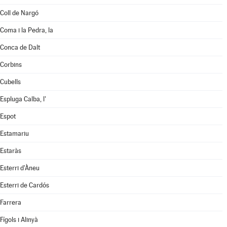
Coll de Nargó
Coma i la Pedra, la
Conca de Dalt
Corbins
Cubells
Espluga Calba, l'
Espot
Estamariu
Estaràs
Esterri d'Àneu
Esterri de Cardós
Farrera
Fígols i Alinyà