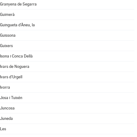
Granyena de Segarra
Guimerà
Guingueta d'Àneu, la
Guissona
Guixers
Isona i Conca Dellà
Ivars de Noguera
Ivars d'Urgell
Ivorra
Josa i Tuixén
Juncosa
Juneda
Les