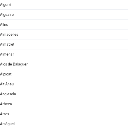
Algerri
Alguaire
Alins
Almacelles
Almatret
Almenar
Alòs de Balaguer
Alpicat
Alt Àneu
Anglesola
Arbeca
Arres
Arsèguel