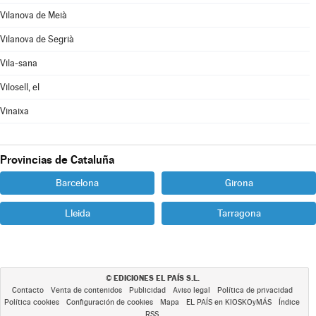
Vilanova de Meià
Vilanova de Segrià
Vila-sana
Vilosell, el
Vinaixa
Provincias de Cataluña
Barcelona
Girona
Lleida
Tarragona
EDICIONES EL PAÍS S.L.
©
Contacto
Venta de contenidos
Publicidad
Aviso legal
Política de privacidad
Política cookies
Configuración de cookies
Mapa
EL PAÍS en KIOSKOyMÁS
Índice
RSS