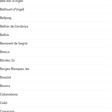
Bell-lloc d'Urgell
Bellmunt d'Urgell
Bellpuig
Bellver de Cerdanya
Bellvís
Benavent de Segrià
Biosca
Bòrdes, Es
Borges Blanques, les
Bossòst
Bovera
Cabanabona
Cabó
Camarasa