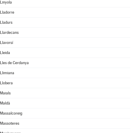
Linyola
Lladorre
Lladurs
Llardecans
Llavorsí
Lleida
Lles de Cerdanya
Llimiana
Llobera
Maials
Maldà
Massalcoreig
Massoteres