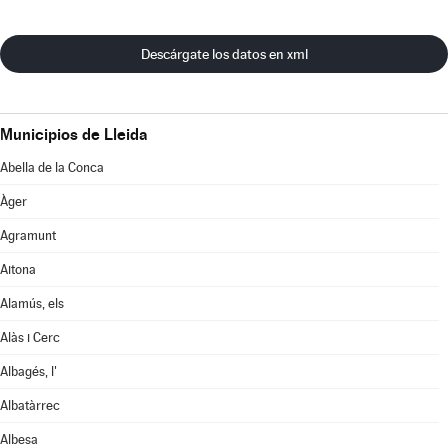
Descárgate los datos en xml
Municipios de Lleida
Abella de la Conca
Àger
Agramunt
Aitona
Alamús, els
Alàs i Cerc
Albagés, l'
Albatàrrec
Albesa