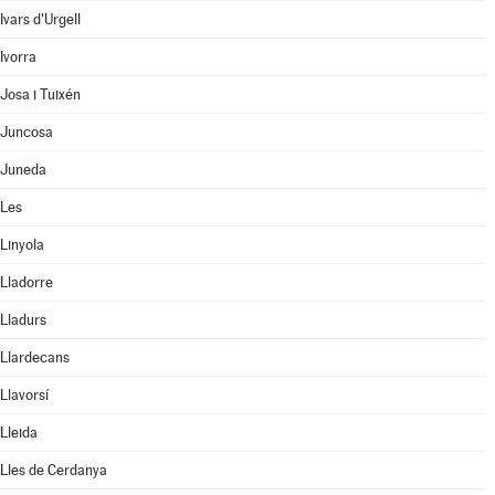
Ivars d'Urgell
Ivorra
Josa i Tuixén
Juncosa
Juneda
Les
Linyola
Lladorre
Lladurs
Llardecans
Llavorsí
Lleida
Lles de Cerdanya