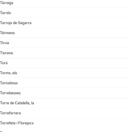
Tàrrega
Tarrés
Tarroja de Segarra
Térmens
Tírvia
Tiurana
Torà
Torms, els
Tornabous
Torrebesses
Torre de Cabdella, la
Torrefarrera
Torrefeta i Florejacs