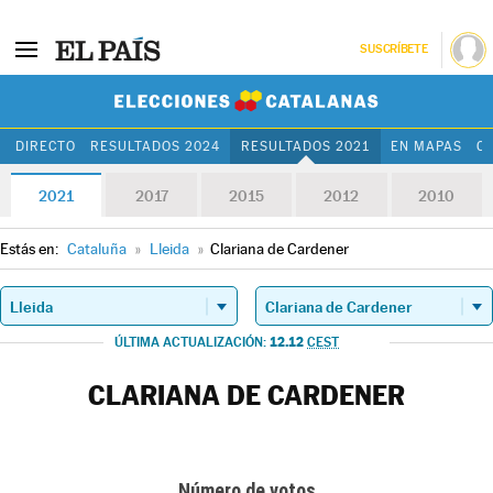
SUSCRÍBETE
Elecciones Cat
DIRECTO
RESULTADOS 2024
RESULTADOS 2021
EN MAPAS
C
2021
2017
2015
2012
2010
Estás en:
Cataluña
»
Lleida
»
Clariana de Cardener
12.12
ÚLTIMA ACTUALIZACIÓN:
CEST
CLARIANA DE CARDENER
Número de votos