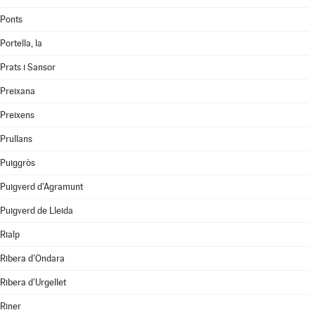
Ponts
Portella, la
Prats i Sansor
Preixana
Preixens
Prullans
Puiggròs
Puigverd d'Agramunt
Puigverd de Lleida
Rialp
Ribera d'Ondara
Ribera d'Urgellet
Riner