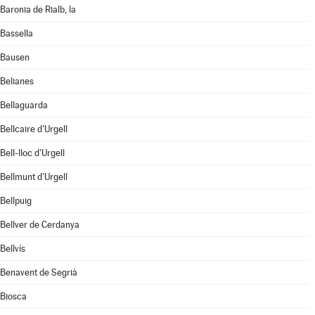
Baronia de Rialb, la
Bassella
Bausen
Belianes
Bellaguarda
Bellcaire d'Urgell
Bell-lloc d'Urgell
Bellmunt d'Urgell
Bellpuig
Bellver de Cerdanya
Bellvís
Benavent de Segrià
Biosca