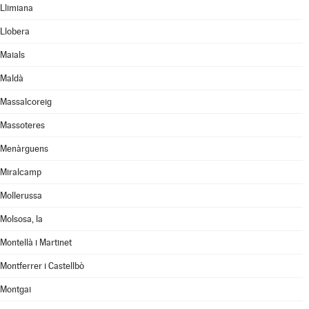
Llimiana
Llobera
Maials
Maldà
Massalcoreig
Massoteres
Menàrguens
Miralcamp
Mollerussa
Molsosa, la
Montellà i Martinet
Montferrer i Castellbò
Montgai