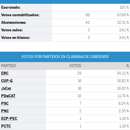
Escrutado:
100 %
Votos contabilizados:
88
67,69 %
Abstenciones:
42
32,31 %
Votos nulos:
3
3,41 %
Votos en blanco:
3
3,41 %
VOTOS POR PARTIDOS EN CLARIANA DE CARDENER
PARTIDO
VOTOS
%
ERC
29
34,12 %
CUP-G
16
18,82 %
JxCat
16
18,82 %
PDeCAT
10
11,76 %
PSC
7
8,24 %
PNC
2
2,35 %
ECP-PEC
1
1,18 %
PCTC
1
1,18 %