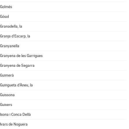
Golmés
Gósol
Granadella, la
Granja d'Escarp, la
Granyanella
Granyena de les Garrigues
Granyena de Segarra
Guimerà
Guingueta d'Àneu, la
Guissona
Guixers
Isona i Conca Dellà
Ivars de Noguera