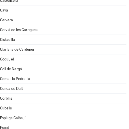
Castellserà
Cava
Cervera
Cervià de les Garrigues
Ciutadilla
Clariana de Cardener
Cogul, el
Coll de Nargó
Coma i la Pedra, la
Conca de Dalt
Corbins
Cubells
Espluga Calba, l'
Espot