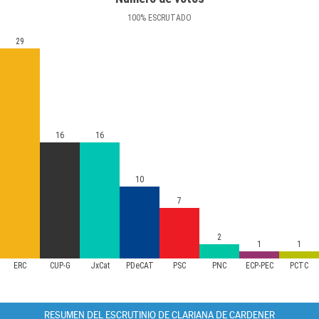
100
%
ESCRUTADO
29
16
16
10
7
2
1
1
ERC
CUP-G
JxCat
PDeCAT
PSC
PNC
ECP-PEC
PCTC
RESUMEN DEL ESCRUTINIO DE CLARIANA DE CARDENER