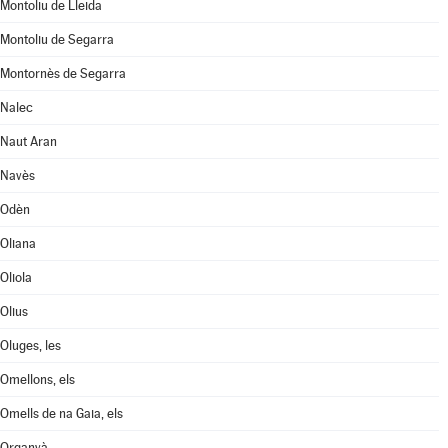
Montoliu de Lleida
Montoliu de Segarra
Montornès de Segarra
Nalec
Naut Aran
Navès
Odèn
Oliana
Oliola
Olius
Oluges, les
Omellons, els
Omells de na Gaia, els
Organyà