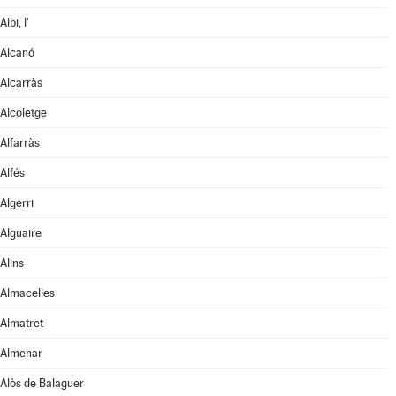
Albi, l'
Alcanó
Alcarràs
Alcoletge
Alfarràs
Alfés
Algerri
Alguaire
Alins
Almacelles
Almatret
Almenar
Alòs de Balaguer