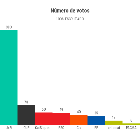
Número de votos
100
%
ESCRUTADO
380
78
50
49
40
35
17
6
JxSí
CUP
CatSíqueesPot
PSC
C's
PP
unio.cat
PACMA