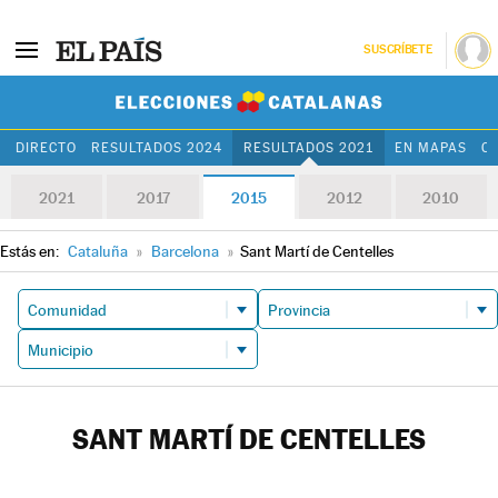
SUSCRÍBETE
Elecciones Cat
DIRECTO
RESULTADOS 2024
RESULTADOS 2021
EN MAPAS
C
2021
2017
2015
2012
2010
Estás en:
Cataluña
»
Barcelona
»
Sant Martí de Centelles
SANT MARTÍ DE CENTELLES