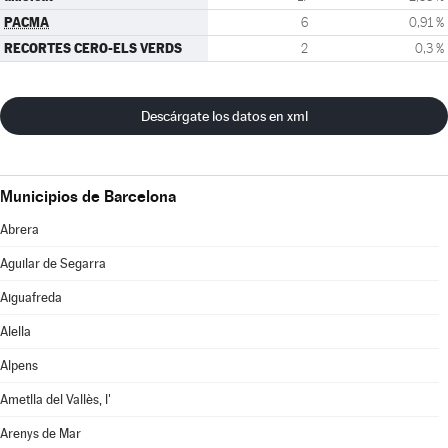
PACMA
6
0,91 %
RECORTES CERO-ELS VERDS
2
0,3 %
Descárgate los datos en xml
Municipios de Barcelona
Abrera
Aguilar de Segarra
Aiguafreda
Alella
Alpens
Ametlla del Vallès, l'
Arenys de Mar