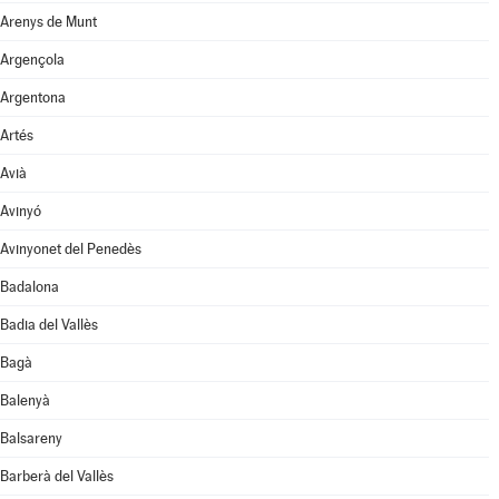
Arenys de Munt
Argençola
Argentona
Artés
Avià
Avinyó
Avinyonet del Penedès
Badalona
Badia del Vallès
Bagà
Balenyà
Balsareny
Barberà del Vallès