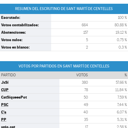
RESUMEN DEL ESCRUTINIO DE SANT MARTÍ DE CENTELLES
Escrutado:
100 %
Votos contabilizados:
664
80,88 %
Abstenciones:
157
19,12 %
Votos nulos:
5
0,75 %
Votos en blanco:
2
0,3 %
VOTOS POR PARTIDOS EN SANT MARTÍ DE CENTELLES
PARTIDO
VOTOS
%
JxSí
380
57,66 %
CUP
78
11,84 %
CatSíqueesPot
50
7,59 %
PSC
49
7,44 %
C's
40
6,07 %
PP
35
5,31 %
unio.cat
17
2,58 %