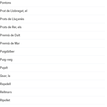
Pontons
Prat de Llobregat, el
Prats de Lluçanès
Prats de Rei, els
Premià de Dalt
Premià de Mar
Puigdàlber
Puig-reig
Pujalt
Quar, la
Rajadell
Rellinars
Ripollet