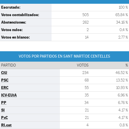
Escrutado:
100 %
Votos contabilizados:
505
65,84 %
Abstenciones:
262
34,16 %
Votos nulos:
2
0,4 %
Votos en blanco:
14
2,77 %
VOTOS POR PARTIDOS EN SANT MARTÍ DE CENTELLES
PARTIDO
VOTOS
%
CiU
234
46,52 %
PSC
68
13,52 %
ERC
55
10,93 %
ICV-EUiA
35
6,96 %
PP
34
6,76 %
SI
21
4,17 %
PxC
21
4,17 %
RI.cat
4
0,8 %