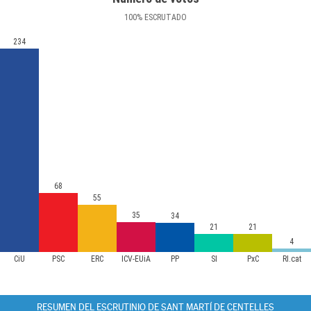
100
%
ESCRUTADO
234
68
55
35
34
21
21
4
CiU
PSC
ERC
ICV-EUiA
PP
SI
PxC
RI.cat
RESUMEN DEL ESCRUTINIO DE SANT MARTÍ DE CENTELLES