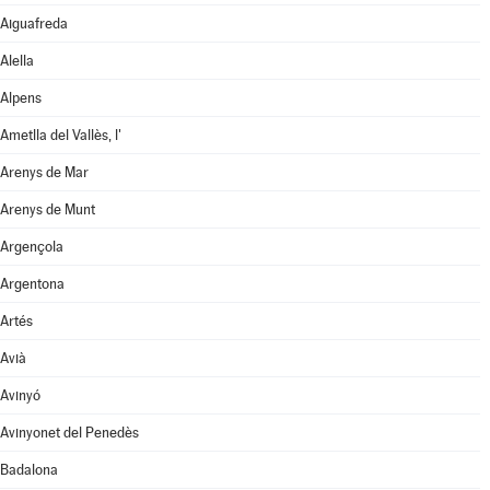
Aiguafreda
Alella
Alpens
Ametlla del Vallès, l'
Arenys de Mar
Arenys de Munt
Argençola
Argentona
Artés
Avià
Avinyó
Avinyonet del Penedès
Badalona