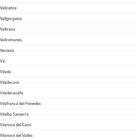
Vallcebre
Vallgorguina
Vallirana
Vallromanes
Veciana
Vic
Vilada
Viladecans
Viladecavalls
Vilafranca del Penedès
Vilalba Sasserra
Vilanova del Camí
Vilanova del Vallès