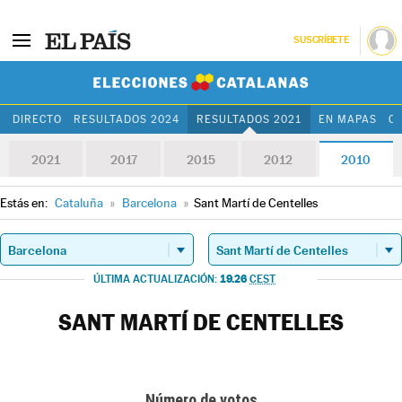
SUSCRÍBETE
Elecciones Cat
DIRECTO
RESULTADOS 2024
RESULTADOS 2021
EN MAPAS
C
2021
2017
2015
2012
2010
Estás en:
Cataluña
»
Barcelona
»
Sant Martí de Centelles
19.26
ÚLTIMA ACTUALIZACIÓN:
CEST
SANT MARTÍ DE CENTELLES
Número de votos