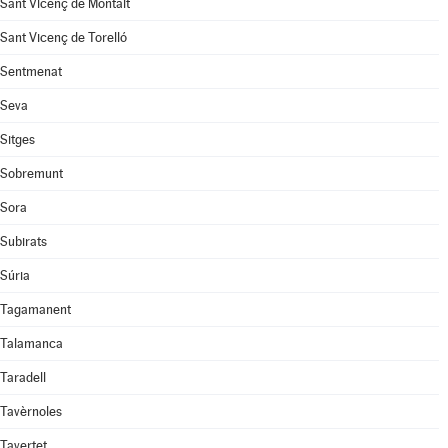
Sant Vicenç de Montalt
Sant Vicenç de Torelló
Sentmenat
Seva
Sitges
Sobremunt
Sora
Subirats
Súria
Tagamanent
Talamanca
Taradell
Tavèrnoles
Tavertet