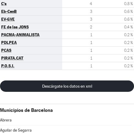
C's
4
0,8 %
Eb-CenB
3
0,6 %
EV-GVE
3
0,6 %
FE de las JONS
2
0,4 %
PACMA-ANIMALISTA
1
0,2 %
PDLPEA
1
0,2 %
PCAS
1
0,2 %
PIRATA.CAT
1
0,2 %
P.O.S.I.
1
0,2 %
Descárgate los datos en xml
Municipios de Barcelona
Abrera
Aguilar de Segarra