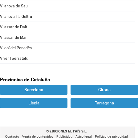
Vilanova de Sau
Vilanova i la Geltrú
Vilassar de Dalt
Vilassar de Mar
Vilobí del Penedès
Viver i Serrateix
Provincias de Cataluña
Barcelona
Girona
Lleida
Tarragona
EDICIONES EL PAÍS S.L.
©
Contacto
Venta de contenidos
Publicidad
Aviso legal
Política de privacidad