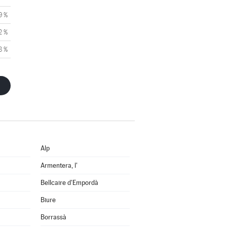
9 %
2 %
8 %
Alp
Armentera, l'
Bellcaire d'Empordà
Biure
Borrassà