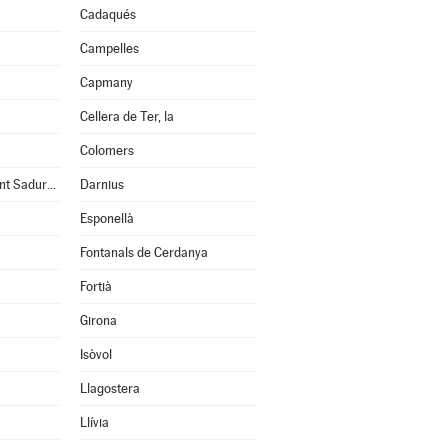
Cadaqués
Campelles
Capmany
Cellera de Ter, la
Colomers
Cruïlles, Monells i Sant Sadurní de l'Heura
Darnius
Esponellà
Fontanals de Cerdanya
Fortià
Girona
Isòvol
Llagostera
Llívia