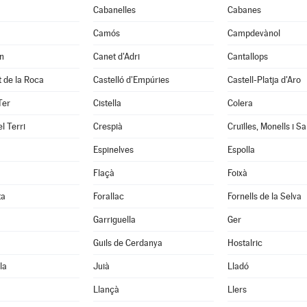
Cabanelles
Cabanes
Camós
Campdevànol
n
Canet d'Adri
Cantallops
it de la Roca
Castelló d'Empúries
Castell-Platja d'Aro
Ter
Cistella
Colera
l Terri
Crespià
Espinelves
Espolla
Flaçà
Foixà
ta
Forallac
Fornells de la Selva
Garriguella
Ger
Guils de Cerdanya
Hostalric
la
Juià
Lladó
Llançà
Llers