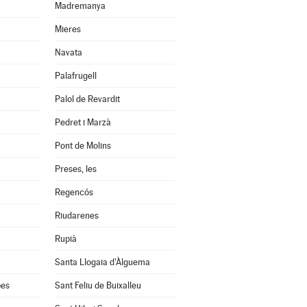
Madremanya
Mieres
Navata
Palafrugell
Palol de Revardit
Pedret i Marzà
Pont de Molins
Preses, les
Regencós
Riudarenes
Rupià
Santa Llogaia d'Àlguema
bes
Sant Feliu de Buixalleu