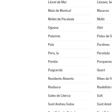
Lloret de Mar
Llosses, le
Maià de Montcal
Masarac
Mollet de Peralada
Molló
Ogassa
Olot
Palamós
Palau de S
Pals
Pardines
Pera, la
Peralada
Pontós
Porqueres
Puigcerdà
Quart
Residents Absents
Ribes de F
Riudaura
Riudellots 
Sales de Llierca
Salt
Sant Andreu Salou
Sant Aniol