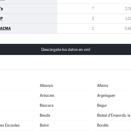
's
7
2,3
PP
3
1,0
PACMA
2
0,6
Descárgate los datos en xml
Albanyà
Albons
Arbúcies
Argelaguer
Bàscara
Begur
Beuda
Bisbal d'Empordà, la
 les Escaules
Bolvir
Bordils