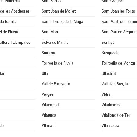
de Pallerols
Sant Ferriol
Sant Gregori
 de les Abadesses
Sant Joan de Mollet
Sant Joan les Fonts
 de Ramis
Sant Llorenç de la Muga
Sant Martí de Lléme
l de Fluvià
Sant Mori
Sant Pau de Segúrie
llera i Llampaies
Selva de Mar, la
Serinyà
Siurana
Susqueda
Torroella de Fluvià
Torroella de Montgrí
Mar
Ullà
Ullastret
Vall de Bianya, la
Vall d'en Bas, la
Verges
Vidrà
Viladamat
Viladasens
Vilajuïga
Vilallonga de Ter
le
Vilanant
Vila-sacra