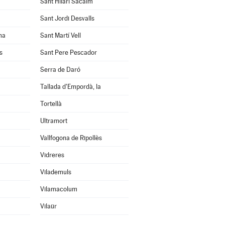
Sant Hilari Sacalm
Sant Jordi Desvalls
na
Sant Martí Vell
s
Sant Pere Pescador
Serra de Daró
Tallada d'Empordà, la
Tortellà
Ultramort
Vallfogona de Ripollès
Vidreres
Vilademuls
Vilamacolum
Vilaür