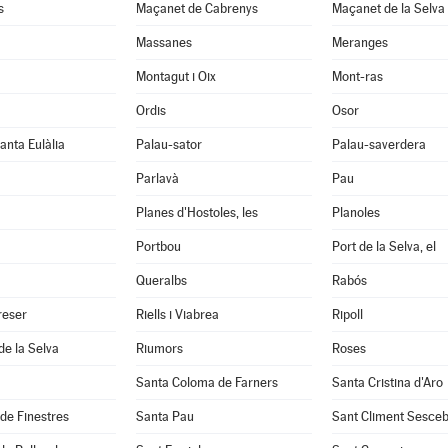
s
Maçanet de Cabrenys
Maçanet de la Selva
Massanes
Meranges
Montagut i Oix
Mont-ras
Ordis
Osor
anta Eulàlia
Palau-sator
Palau-saverdera
Parlavà
Pau
Planes d'Hostoles, les
Planoles
Portbou
Port de la Selva, el
Queralbs
Rabós
reser
Riells i Viabrea
Ripoll
de la Selva
Riumors
Roses
Santa Coloma de Farners
Santa Cristina d'Aro
 de Finestres
Santa Pau
Sant Climent Sesce