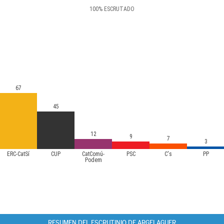
100
%
ESCRUTADO
67
45
12
9
7
3
ERC-CatSí
CUP
CatComú-
PSC
C's
PP
Podem
RESUMEN DEL ESCRUTINIO DE ARGELAGUER