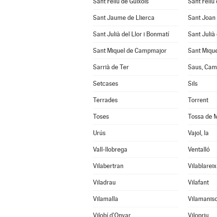
Sant Feliu de Guíxols
Sant Feliu 
Sant Jaume de Llierca
Sant Joan
Sant Julià del Llor i Bonmatí
Sant Julià
Sant Miquel de Campmajor
Sant Mique
Sarrià de Ter
Saus, Cama
Setcases
Sils
Terrades
Torrent
Toses
Tossa de 
Urús
Vajol, la
Vall-llobrega
Ventalló
Vilabertran
Vilablareix
Viladrau
Vilafant
Vilamalla
Vilamanisc
Vilobí d'Onyar
Vilopriu