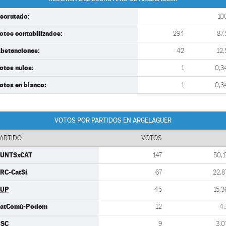
scrutado:
10
otos contabilizados:
294
87,
bstenciones:
42
12,
otos nulos:
1
0,3
otos en blanco:
1
0,3
VOTOS POR PARTIDOS EN ARGELAGUER
ARTIDO
VOTOS
UNTSxCAT
147
50,1
RC-CatSí
67
22,8
CUP
45
15,3
atComú-Podem
12
4,
PSC
9
3,0