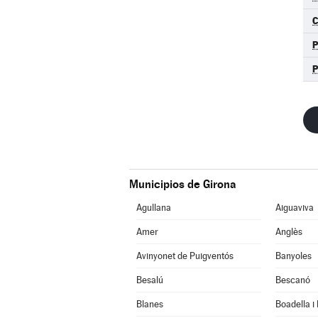
C
Municipios de Girona
Agullana
Aiguaviva
Amer
Anglès
Avinyonet de Puigventós
Banyoles
Besalú
Bescanó
Blanes
Boadella i