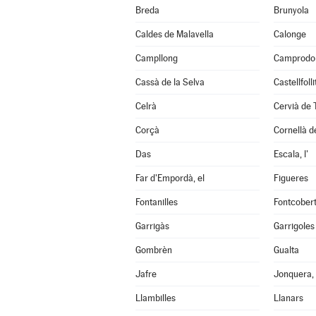
Breda
Brunyola
Caldes de Malavella
Calonge
Campllong
Camprodo
Cassà de la Selva
Castellfoll
Celrà
Cervià de 
Corçà
Cornellà de
Das
Escala, l'
Far d'Empordà, el
Figueres
Fontanilles
Fontcober
Garrigàs
Garrigoles
Gombrèn
Gualta
Jafre
Jonquera, 
Llambilles
Llanars