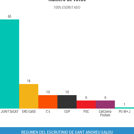
100
%
ESCRUTADO
65
18
10
10
6
6
1
JUNTSxCAT
ERC-CatSí
C's
CUP
PSC
CatComú-
PU M+J
Podem
RESUMEN DEL ESCRUTINIO DE SANT ANDREU SALOU