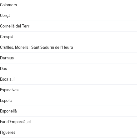
Colomers
Corçà
Cornellà del Terri
Crespià
Cruïlles, Monells i Sant Sadurní de l'Heura
Darnius
Das
Escala, l'
Espinelves
Espolla
Esponellà
Far d'Empordà, el
Figueres