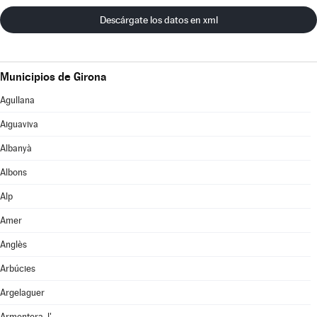
Descárgate los datos en xml
Municipios de Girona
Agullana
Aiguaviva
Albanyà
Albons
Alp
Amer
Anglès
Arbúcies
Argelaguer
Armentera, l'