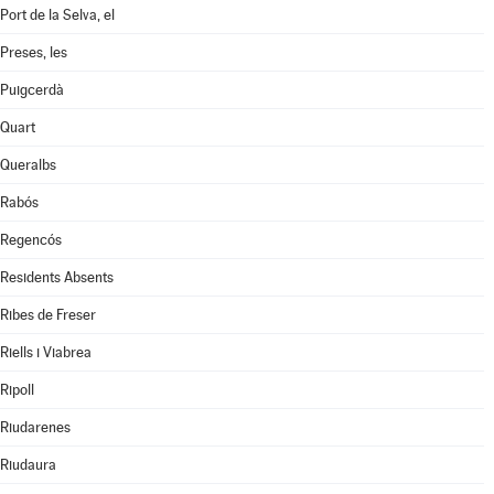
Port de la Selva, el
Preses, les
Puigcerdà
Quart
Queralbs
Rabós
Regencós
Residents Absents
Ribes de Freser
Riells i Viabrea
Ripoll
Riudarenes
Riudaura