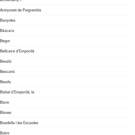
Avinyonet de Puigventós
Banyoles
Bàscara
Begur
Bellcaire d'Empordà
Besalú
Bescanó
Beuda
Bisbal d'Empordà, la
Biure
Blanes
Boadella i les Escaules
Bolvir