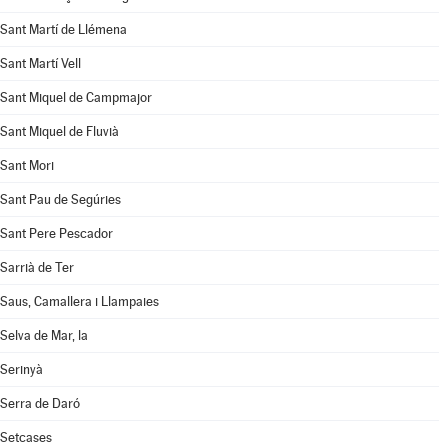
Sant Martí de Llémena
Sant Martí Vell
Sant Miquel de Campmajor
Sant Miquel de Fluvià
Sant Mori
Sant Pau de Segúries
Sant Pere Pescador
Sarrià de Ter
Saus, Camallera i Llampaies
Selva de Mar, la
Serinyà
Serra de Daró
Setcases