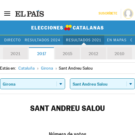
SUSCRÍBETE
Elecciones Cat
DIRECTO
RESULTADOS 2024
RESULTADOS 2021
EN MAPAS
C
2021
2017
2015
2012
2010
Estás en:
Cataluña
»
Girona
»
Sant Andreu Salou
SANT ANDREU SALOU
Número de votos