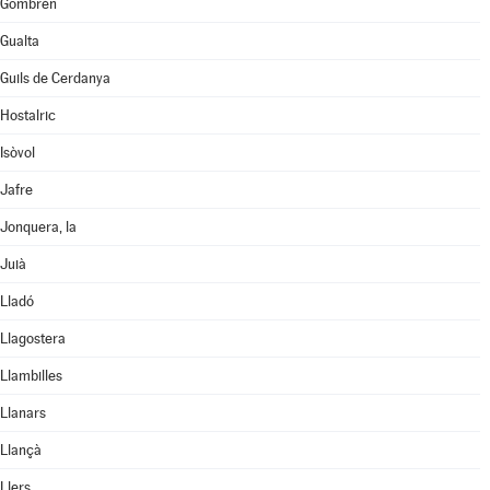
Gombrèn
Gualta
Guils de Cerdanya
Hostalric
Isòvol
Jafre
Jonquera, la
Juià
Lladó
Llagostera
Llambilles
Llanars
Llançà
Llers