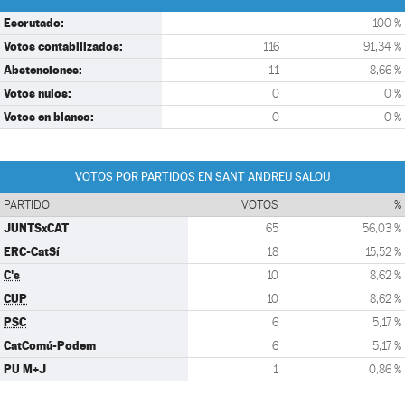
Escrutado:
100 %
Votos contabilizados:
116
91,34 %
Abstenciones:
11
8,66 %
Votos nulos:
0
0 %
Votos en blanco:
0
0 %
VOTOS POR PARTIDOS EN SANT ANDREU SALOU
PARTIDO
VOTOS
%
JUNTSxCAT
65
56,03 %
ERC-CatSí
18
15,52 %
C's
10
8,62 %
CUP
10
8,62 %
PSC
6
5,17 %
CatComú-Podem
6
5,17 %
PU M+J
1
0,86 %