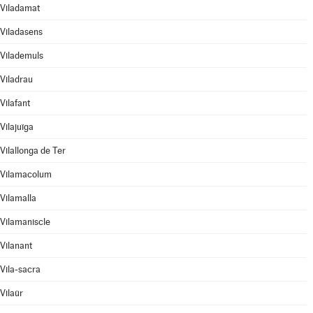
Viladamat
Viladasens
Vilademuls
Viladrau
Vilafant
Vilajuïga
Vilallonga de Ter
Vilamacolum
Vilamalla
Vilamaniscle
Vilanant
Vila-sacra
Vilaür