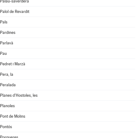
Palau-saverdera
Palol de Revardit
Pals
Pardines
Parlavà
Pau
Pedret i Marzà
Pera, la
Peralada
Planes d'Hostoles, les
Planoles
Pont de Molins
Pontós
Porqueres