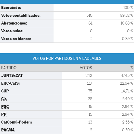
Escrutado:
100 %
Votos contabilizados:
510
89,32 %
Abstenciones:
61
10,68 %
Votos nulos:
0
0 %
Votos en blanco:
2
0,39 %
VOTOS POR PARTIDOS EN VILADEMULS
PARTIDO
VOTOS
%
JUNTSxCAT
242
47,45 %
ERC-CatSí
117
22,94 %
CUP
75
14,71 %
C's
28
5,49 %
PSC
15
2,94 %
PP
15
2,94 %
CatComú-Podem
13
2,55 %
PACMA
2
0,39 %