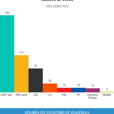
100
%
ESCRUTADO
242
117
75
28
15
15
13
2
JUNTSxCAT
ERC-CatSí
CUP
C's
PSC
PP
CatComú-
PACMA
Podem
RESUMEN DEL ESCRUTINIO DE VILADEMULS