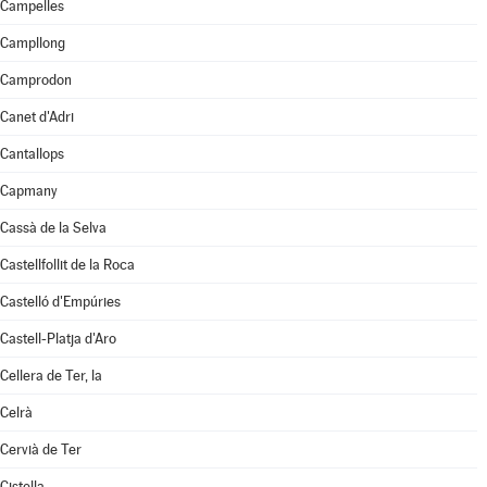
Campelles
Campllong
Camprodon
Canet d'Adri
Cantallops
Capmany
Cassà de la Selva
Castellfollit de la Roca
Castelló d'Empúries
Castell-Platja d'Aro
Cellera de Ter, la
Celrà
Cervià de Ter
Cistella