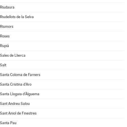
Riudaura
Riudellots de la Selva
Riumors
Roses
Rupià
Sales de Llierca
Salt
Santa Coloma de Farners
Santa Cristina d'Aro
Santa Llogaia d'Àlguema
Sant Andreu Salou
Sant Aniol de Finestres
Santa Pau