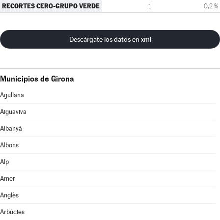
RECORTES CERO-GRUPO VERDE
1
0,2 %
Descárgate los datos en xml
Municipios de Girona
Agullana
Aiguaviva
Albanyà
Albons
Alp
Amer
Anglès
Arbúcies