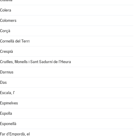
Colera
Colomers
Corçà
Cornellà del Terri
Crespià
Cruïlles, Monells i Sant Sadurní de l'Heura
Darnius
Das
Escala, l'
Espinelves
Espolla
Esponellà
Far d'Empordà, el