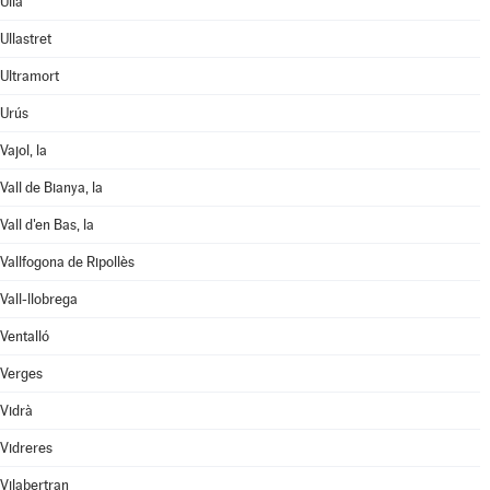
Ullà
Ullastret
Ultramort
Urús
Vajol, la
Vall de Bianya, la
Vall d'en Bas, la
Vallfogona de Ripollès
Vall-llobrega
Ventalló
Verges
Vidrà
Vidreres
Vilabertran