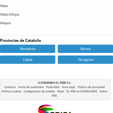
Vilaür
Vilobí d'Onyar
Vilopriu
Provincias de Cataluña
Barcelona
Girona
Lleida
Tarragona
EDICIONES EL PAÍS S.L.
©
Contacto
Venta de contenidos
Publicidad
Aviso legal
Política de privacidad
Política cookies
Configuración de cookies
Mapa
EL PAÍS en KIOSKOyMÁS
Índice
RSS