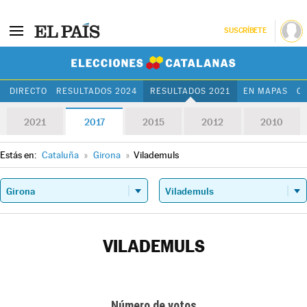
SUSCRÍBETE
Elecciones Cat
DIRECTO
RESULTADOS 2024
RESULTADOS 2021
EN MAPAS
C
2021
2017
2015
2012
2010
Estás en:
Cataluña
»
Girona
»
Vilademuls
VILADEMULS
Número de votos