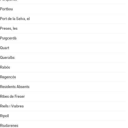
Portbou
Port de la Selva, el
Preses, les
Puigcerdà
Quart
Queralbs
Rabós
Regencós
Residents Absents
Ribes de Freser
Riells i Viabrea
Ripoll
Riudarenes