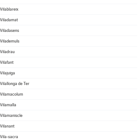
Vilablareix
Viladamat
Viladasens
Vilademuls
Viladrau
Vilafant
Vilajuïga
Vilallonga de Ter
Vilamacolum
Vilamalla
Vilamaniscle
Vilanant
Vila-sacra