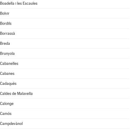
Boadella i les Escaules
Bolvir
Bordils
Borrassà
Breda
Brunyola
Cabanelles
Cabanes
Cadaqués
Caldes de Malavella
Calonge
Camós
Campdevànol