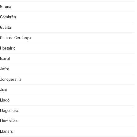
Girona
Gombrèn
Gualta
Guils de Cerdanya
Hostalric
Isòvol
Jafre
Jonquera, la
Juià
Lladó
Llagostera
Llambilles
Llanars