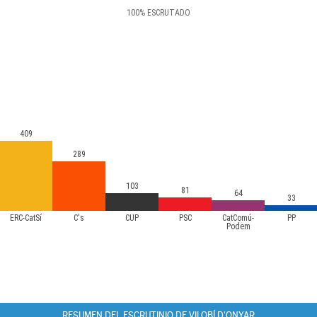
100
%
ESCRUTADO
409
289
103
81
64
33
ERC-CatSí
C's
CUP
PSC
CatComú-
PP
Podem
RESUMEN DEL ESCRUTINIO DE VILOBÍ D'ONYAR