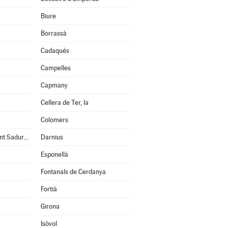
Biure
Borrassà
Cadaqués
Campelles
Capmany
Cellera de Ter, la
Colomers
Cruïlles, Monells i Sant Sadurní de l'Heura
Darnius
Esponellà
Fontanals de Cerdanya
Fortià
Girona
Isòvol