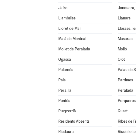
Jafre
Jonquera, 
Llambilles
Llanars
Lloret de Mar
Llosses, le
Maià de Montcal
Masarac
Mollet de Peralada
Molló
Ogassa
Olot
Palamós
Palau de S
Pals
Pardines
Pera, la
Peralada
Pontós
Porqueres
Puigcerdà
Quart
Residents Absents
Ribes de F
Riudaura
Riudellots 