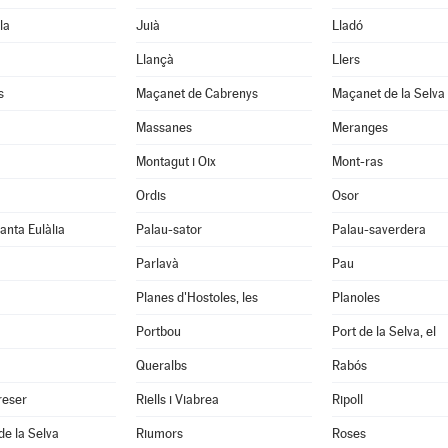
la
Juià
Lladó
Llançà
Llers
s
Maçanet de Cabrenys
Maçanet de la Selva
Massanes
Meranges
Montagut i Oix
Mont-ras
Ordis
Osor
anta Eulàlia
Palau-sator
Palau-saverdera
Parlavà
Pau
Planes d'Hostoles, les
Planoles
Portbou
Port de la Selva, el
Queralbs
Rabós
reser
Riells i Viabrea
Ripoll
de la Selva
Riumors
Roses