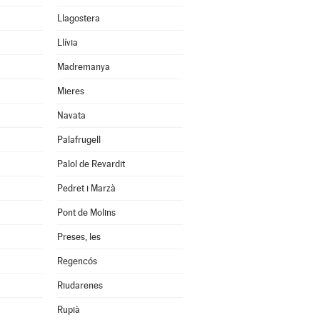
Llagostera
Llívia
Madremanya
Mieres
Navata
Palafrugell
Palol de Revardit
Pedret i Marzà
Pont de Molins
Preses, les
Regencós
Riudarenes
Rupià