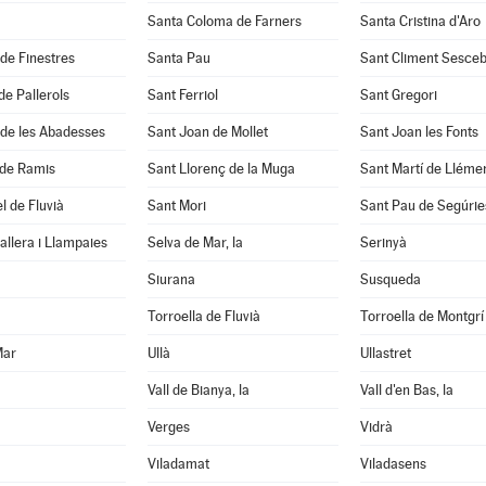
Santa Coloma de Farners
Santa Cristina d'Aro
 de Finestres
Santa Pau
Sant Climent Sesce
de Pallerols
Sant Ferriol
Sant Gregori
 de les Abadesses
Sant Joan de Mollet
Sant Joan les Fonts
 de Ramis
Sant Llorenç de la Muga
Sant Martí de Lléme
l de Fluvià
Sant Mori
Sant Pau de Segúrie
llera i Llampaies
Selva de Mar, la
Serinyà
Siurana
Susqueda
Torroella de Fluvià
Torroella de Montgrí
Mar
Ullà
Ullastret
Vall de Bianya, la
Vall d'en Bas, la
Verges
Vidrà
Viladamat
Viladasens