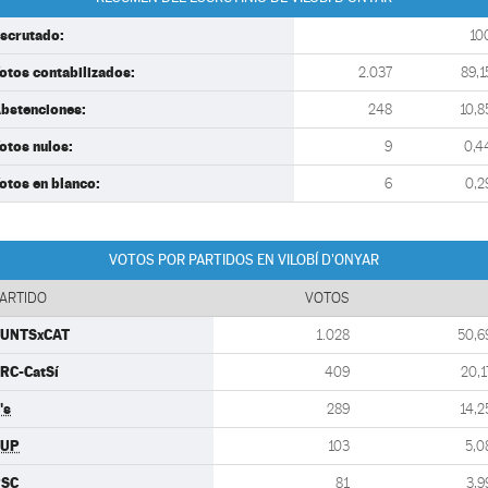
scrutado:
10
otos contabilizados:
2.037
89,1
bstenciones:
248
10,8
otos nulos:
9
0,4
otos en blanco:
6
0,2
VOTOS POR PARTIDOS EN VILOBÍ D'ONYAR
ARTIDO
VOTOS
UNTSxCAT
1.028
50,6
RC-CatSí
409
20,1
's
289
14,2
CUP
103
5,0
PSC
81
3,9