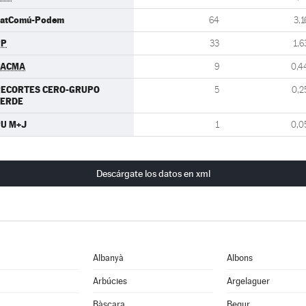
atComú-Podem
64
3,1
PP
33
1,6
PACMA
9
0,4
RECORTES CERO-GRUPO
5
0,2
VERDE
U M+J
1
0,0
Descárgate los datos en xml
Albanyà
Albons
Arbúcies
Argelaguer
Bàscara
Begur