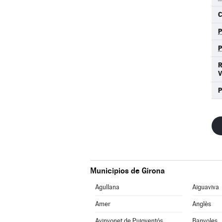
C
P
Municipios de Girona
Agullana
Aiguaviva
Amer
Anglès
Avinyonet de Puigventós
Banyoles