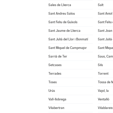
Sales de Llierca
Salt
Sant Andreu Salou
Sant Aniol
Sant Feliu de Guíxols
Sant Feliu 
Sant Jaume de Llierca
Sant Joan
Sant Julià del Llor i Bonmatí
Sant Julià
Sant Miquel de Campmajor
Sant Mique
Sarrià de Ter
Saus, Cama
Setcases
Sils
Terrades
Torrent
Toses
Tossa de 
Urús
Vajol, la
Vall-llobrega
Ventalló
Vilabertran
Vilablareix