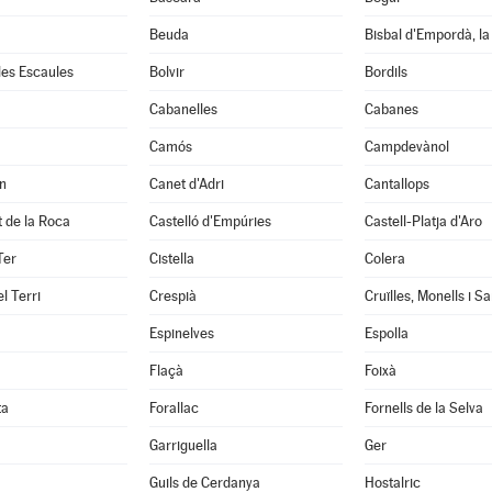
Beuda
Bisbal d'Empordà, la
 les Escaules
Bolvir
Bordils
Cabanelles
Cabanes
Camós
Campdevànol
n
Canet d'Adri
Cantallops
it de la Roca
Castelló d'Empúries
Castell-Platja d'Aro
Ter
Cistella
Colera
l Terri
Crespià
Espinelves
Espolla
Flaçà
Foixà
ta
Forallac
Fornells de la Selva
Garriguella
Ger
Guils de Cerdanya
Hostalric