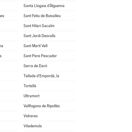
Santa Llogaia d'Àlguema
bes
Sant Feliu de Buixalleu
Sant Hilari Sacalm
Sant Jordi Desvalls
na
Sant Martí Vell
s
Sant Pere Pescador
Serra de Daró
Tallada d'Empordà, la
Tortellà
Ultramort
Vallfogona de Ripollès
Vidreres
Vilademuls