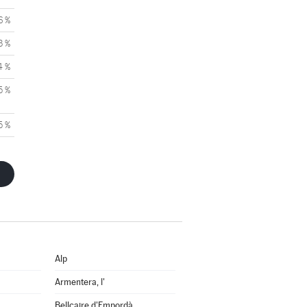
6 %
3 %
4 %
5 %
5 %
Alp
Armentera, l'
Bellcaire d'Empordà