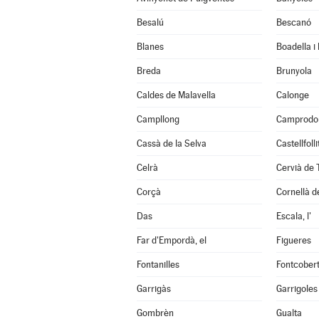
Besalú
Bescanó
Blanes
Boadella i
Breda
Brunyola
Caldes de Malavella
Calonge
Campllong
Camprodo
Cassà de la Selva
Castellfoll
Celrà
Cervià de 
Corçà
Cornellà de
Das
Escala, l'
Far d'Empordà, el
Figueres
Fontanilles
Fontcober
Garrigàs
Garrigoles
Gombrèn
Gualta