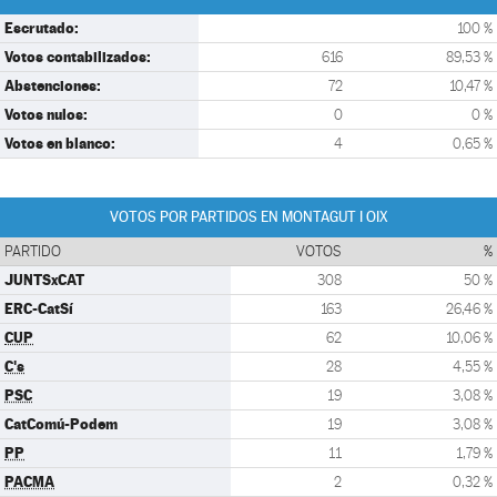
Escrutado:
100 %
Votos contabilizados:
616
89,53 %
Abstenciones:
72
10,47 %
Votos nulos:
0
0 %
Votos en blanco:
4
0,65 %
VOTOS POR PARTIDOS EN MONTAGUT I OIX
PARTIDO
VOTOS
%
JUNTSxCAT
308
50 %
ERC-CatSí
163
26,46 %
CUP
62
10,06 %
C's
28
4,55 %
PSC
19
3,08 %
CatComú-Podem
19
3,08 %
PP
11
1,79 %
PACMA
2
0,32 %