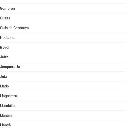
Gombrèn
Gualta
Guils de Cerdanya
Hostalric
Isòvol
Jafre
Jonquera, la
Juià
Lladó
Llagostera
Llambilles
Llanars
Llançà