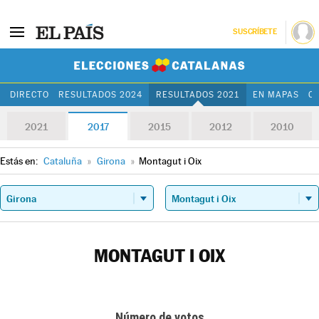
SUSCRÍBETE
Elecciones Cat
DIRECTO
RESULTADOS 2024
RESULTADOS 2021
EN MAPAS
C
2021
2017
2015
2012
2010
Estás en:
Cataluña
»
Girona
»
Montagut i Oix
MONTAGUT I OIX
Número de votos