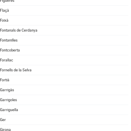
Figueres
Flaçà
Foixà
Fontanals de Cerdanya
Fontanilles
Fontcoberta
Forallac
Fornells de la Selva
Fortià
Garrigàs
Garrigoles
Garriguella
Ger
Girona