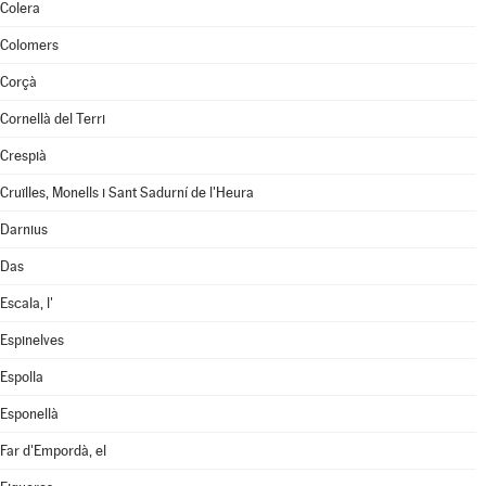
Colera
Colomers
Corçà
Cornellà del Terri
Crespià
Cruïlles, Monells i Sant Sadurní de l'Heura
Darnius
Das
Escala, l'
Espinelves
Espolla
Esponellà
Far d'Empordà, el