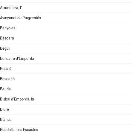
Armentera, l'
Avinyonet de Puigventós
Banyoles
Bàscara
Begur
Bellcaire d'Empordà
Besalú
Bescanó
Beuda
Bisbal d'Empordà, la
Biure
Blanes
Boadella i les Escaules