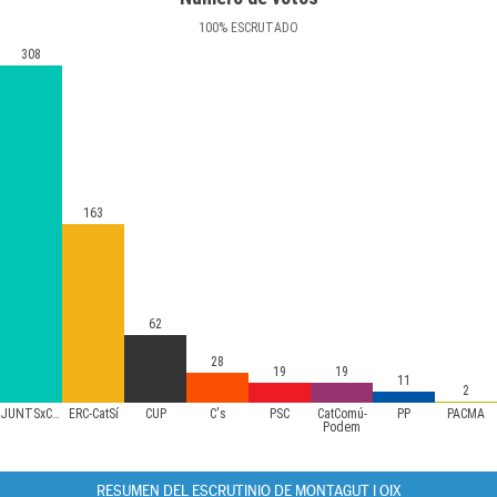
100
%
ESCRUTADO
308
163
62
28
19
19
11
2
JUNTSxCAT
ERC-CatSí
CUP
C's
PSC
CatComú-
PP
PACMA
Podem
RESUMEN DEL ESCRUTINIO DE MONTAGUT I OIX