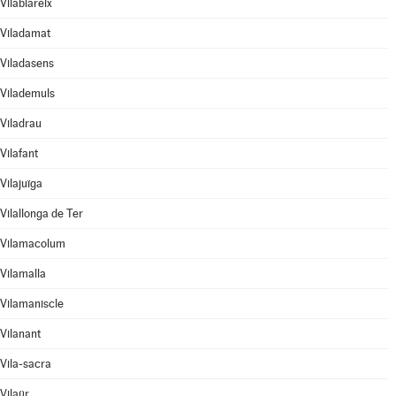
Vilablareix
Viladamat
Viladasens
Vilademuls
Viladrau
Vilafant
Vilajuïga
Vilallonga de Ter
Vilamacolum
Vilamalla
Vilamaniscle
Vilanant
Vila-sacra
Vilaür