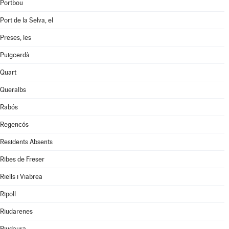
Portbou
Port de la Selva, el
Preses, les
Puigcerdà
Quart
Queralbs
Rabós
Regencós
Residents Absents
Ribes de Freser
Riells i Viabrea
Ripoll
Riudarenes
Riudaura