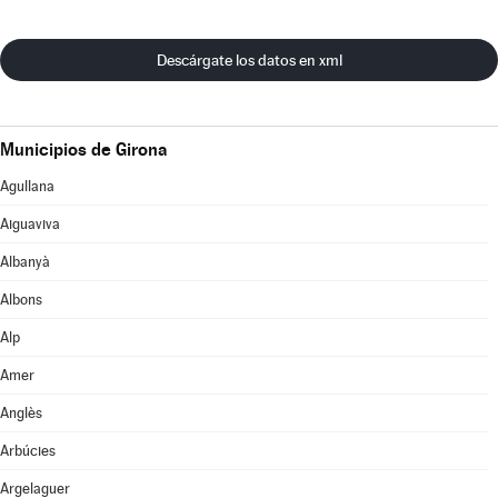
Descárgate los datos en xml
Municipios de Girona
Agullana
Aiguaviva
Albanyà
Albons
Alp
Amer
Anglès
Arbúcies
Argelaguer