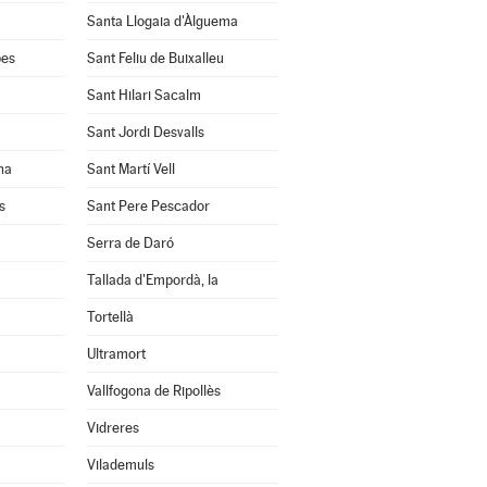
Santa Llogaia d'Àlguema
bes
Sant Feliu de Buixalleu
Sant Hilari Sacalm
Sant Jordi Desvalls
na
Sant Martí Vell
s
Sant Pere Pescador
Serra de Daró
Tallada d'Empordà, la
Tortellà
Ultramort
Vallfogona de Ripollès
Vidreres
Vilademuls