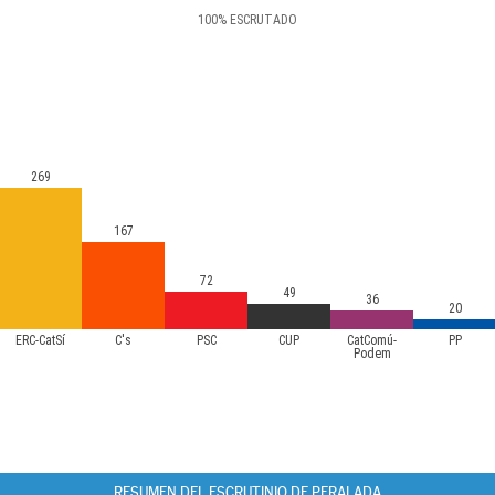
100
%
ESCRUTADO
269
167
72
49
36
20
ERC-CatSí
C's
PSC
CUP
CatComú-
PP
Podem
RESUMEN DEL ESCRUTINIO DE PERALADA