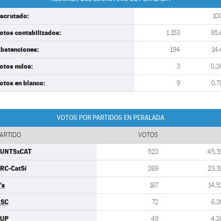
scrutado:
10
otos contabilizados:
1.153
85,
bstenciones:
194
14,
otos nulos:
3
0,2
otos en blanco:
9
0,7
VOTOS POR PARTIDOS EN PERALADA
ARTIDO
VOTOS
UNTSxCAT
522
45,3
RC-CatSí
269
23,3
's
167
14,5
PSC
72
6,2
CUP
49
4,2