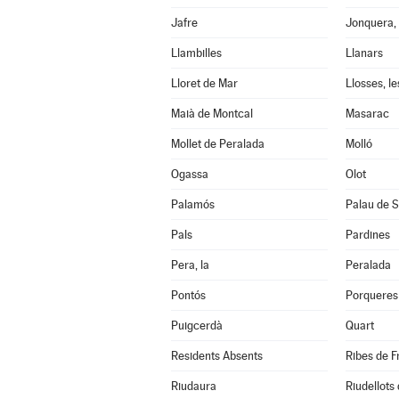
Jafre
Jonquera, 
Llambilles
Llanars
Lloret de Mar
Llosses, le
Maià de Montcal
Masarac
Mollet de Peralada
Molló
Ogassa
Olot
Palamós
Palau de S
Pals
Pardines
Pera, la
Peralada
Pontós
Porqueres
Puigcerdà
Quart
Residents Absents
Ribes de F
Riudaura
Riudellots 