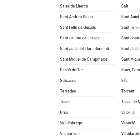
Sales de Llierca
Salt
Sant Andreu Salou
Sant Aniol
Sant Feliu de Guíxols
Sant Feliu 
Sant Jaume de Llierca
Sant Joan
Sant Julià del Llor i Bonmatí
Sant Julià
Sant Miquel de Campmajor
Sant Mique
Sarrià de Ter
Saus, Cama
Setcases
Sils
Terrades
Torrent
Toses
Tossa de 
Urús
Vajol, la
Vall-llobrega
Ventalló
Vilabertran
Vilablareix