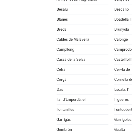
Besalú
Bescanó
Blanes
Boadella i
Breda
Brunyola
Caldes de Malavella
Calonge
Campllong
Camprodo
Cassà de la Selva
Castellfoll
Celrà
Cervià de 
Corçà
Cornellà de
Das
Escala, l'
Far d'Empordà, el
Figueres
Fontanilles
Fontcober
Garrigàs
Garrigoles
Gombrèn
Gualta