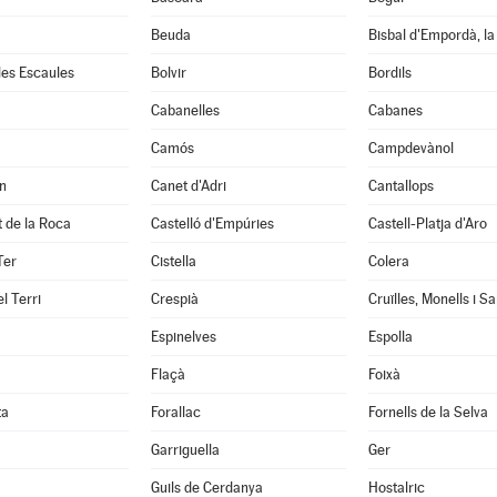
Beuda
Bisbal d'Empordà, la
 les Escaules
Bolvir
Bordils
Cabanelles
Cabanes
Camós
Campdevànol
n
Canet d'Adri
Cantallops
it de la Roca
Castelló d'Empúries
Castell-Platja d'Aro
Ter
Cistella
Colera
l Terri
Crespià
Espinelves
Espolla
Flaçà
Foixà
ta
Forallac
Fornells de la Selva
Garriguella
Ger
Guils de Cerdanya
Hostalric