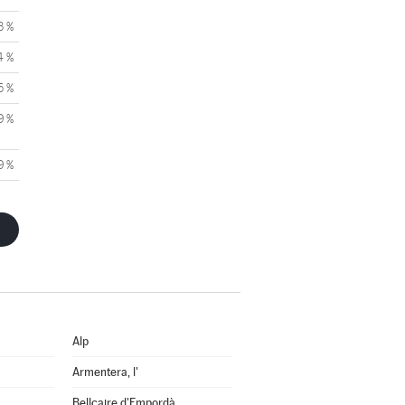
3 %
4 %
5 %
9 %
9 %
Alp
Armentera, l'
Bellcaire d'Empordà