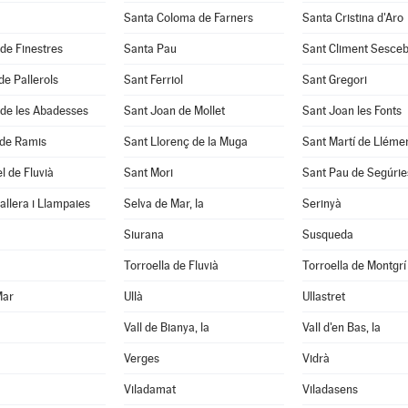
Santa Coloma de Farners
Santa Cristina d'Aro
 de Finestres
Santa Pau
Sant Climent Sesce
de Pallerols
Sant Ferriol
Sant Gregori
 de les Abadesses
Sant Joan de Mollet
Sant Joan les Fonts
 de Ramis
Sant Llorenç de la Muga
Sant Martí de Lléme
l de Fluvià
Sant Mori
Sant Pau de Segúrie
llera i Llampaies
Selva de Mar, la
Serinyà
Siurana
Susqueda
Torroella de Fluvià
Torroella de Montgrí
Mar
Ullà
Ullastret
Vall de Bianya, la
Vall d'en Bas, la
Verges
Vidrà
Viladamat
Viladasens