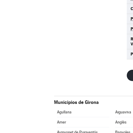
C
P
Municipios de Girona
Agullana
Aiguaviva
Amer
Anglès
Avinyonet de Puigventós
Banyoles