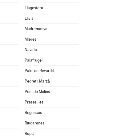
Llagostera
Llívia
Madremanya
Mieres
Navata
Palafrugell
Palol de Revardit
Pedret i Marzà
Pont de Molins
Preses, les
Regencós
Riudarenes
Rupià