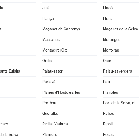
la
Juià
Lladó
Llançà
Llers
s
Maçanet de Cabrenys
Maçanet de la Selva
Massanes
Meranges
Montagut i Oix
Mont-ras
Ordis
Osor
anta Eulàlia
Palau-sator
Palau-saverdera
Parlavà
Pau
Planes d'Hostoles, les
Planoles
Portbou
Port de la Selva, el
Queralbs
Rabós
reser
Riells i Viabrea
Ripoll
de la Selva
Riumors
Roses