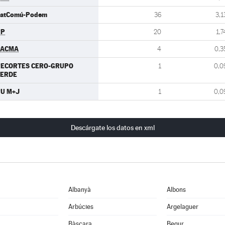
atComú-Podem
36
3,1
PP
20
1,7
PACMA
4
0,3
RECORTES CERO-GRUPO
1
0,0
VERDE
U M+J
1
0,0
Descárgate los datos en xml
Albanyà
Albons
Arbúcies
Argelaguer
Bàscara
Begur