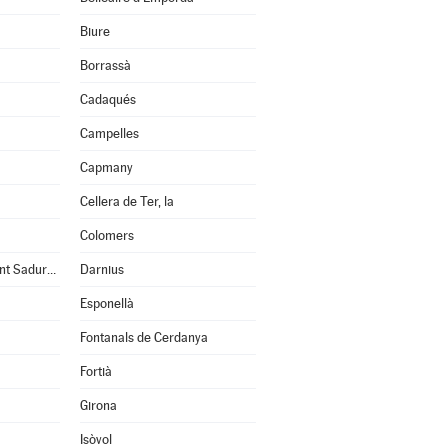
Biure
Borrassà
Cadaqués
Campelles
Capmany
Cellera de Ter, la
Colomers
Cruïlles, Monells i Sant Sadurní de l'Heura
Darnius
Esponellà
Fontanals de Cerdanya
Fortià
Girona
Isòvol