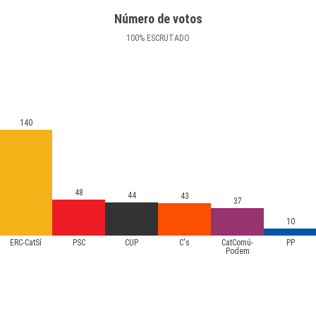
Número de votos
100
%
ESCRUTADO
140
48
44
43
37
10
ERC-CatSí
PSC
CUP
C's
CatComú-
PP
Podem