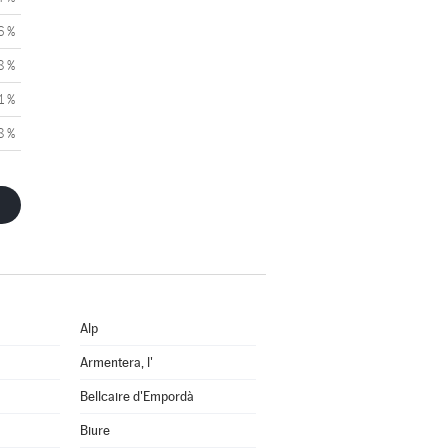
6 %
8 %
1 %
8 %
Alp
Armentera, l'
Bellcaire d'Empordà
Biure