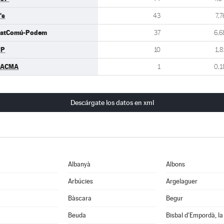
's
43
7,7
atComú-Podem
37
6,6
PP
10
1,8
PACMA
1
0,1
Descárgate los datos en xml
Albanyà
Albons
Arbúcies
Argelaguer
Bàscara
Begur
Beuda
Bisbal d'Empordà, la