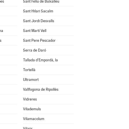
bes
Sant Feliu de Buixalleu
Sant Hilari Sacalm
Sant Jordi Desvalls
na
Sant Martí Vell
s
Sant Pere Pescador
Serra de Daró
Tallada d'Empordà, la
Tortellà
Ultramort
Vallfogona de Ripollès
Vidreres
Vilademuls
Vilamacolum
Vilaür