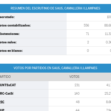
RESUMEN DEL ESCRUTINIO DE SAUS, CAMALLERA I LLAMPAIES
scrutado:
10
otos contabilizados:
556
88,6
bstenciones:
71
11,3
otos nulos:
2
0,3
otos en blanco:
0
VOTOS POR PARTIDOS EN SAUS, CAMALLERA I LLAMPAIES
ARTIDO
VOTOS
UNTSxCAT
231
41,
RC-CatSí
140
25,2
PSC
48
8,6
CUP
44
7,9