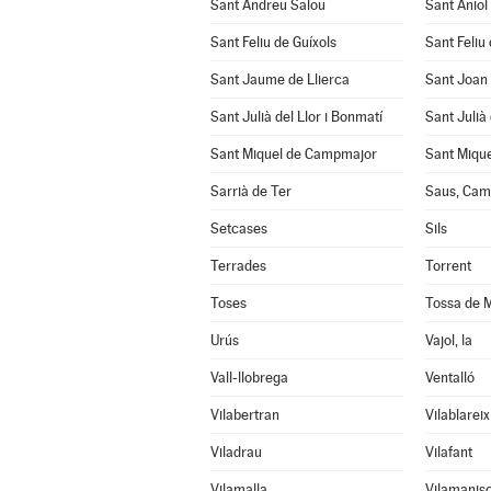
Sant Andreu Salou
Sant Aniol
Sant Feliu de Guíxols
Sant Feliu 
Sant Jaume de Llierca
Sant Joan
Sant Julià del Llor i Bonmatí
Sant Julià
Sant Miquel de Campmajor
Sant Mique
Sarrià de Ter
Saus, Cama
Setcases
Sils
Terrades
Torrent
Toses
Tossa de 
Urús
Vajol, la
Vall-llobrega
Ventalló
Vilabertran
Vilablareix
Viladrau
Vilafant
Vilamalla
Vilamanisc