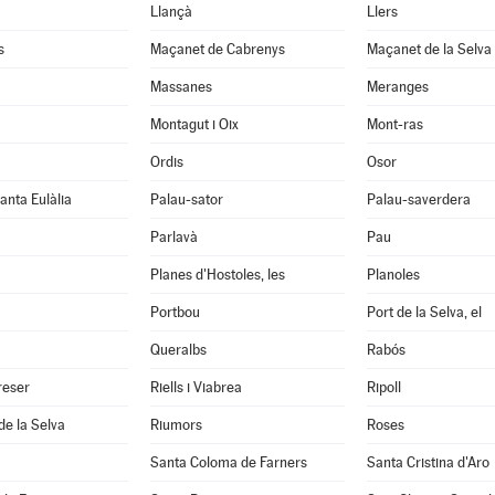
Llançà
Llers
s
Maçanet de Cabrenys
Maçanet de la Selva
Massanes
Meranges
Montagut i Oix
Mont-ras
Ordis
Osor
anta Eulàlia
Palau-sator
Palau-saverdera
Parlavà
Pau
Planes d'Hostoles, les
Planoles
Portbou
Port de la Selva, el
Queralbs
Rabós
reser
Riells i Viabrea
Ripoll
de la Selva
Riumors
Roses
Santa Coloma de Farners
Santa Cristina d'Aro