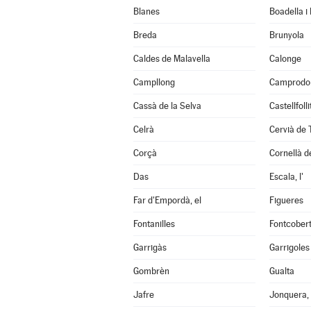
Blanes
Boadella i
Breda
Brunyola
Caldes de Malavella
Calonge
Campllong
Camprodo
Cassà de la Selva
Castellfoll
Celrà
Cervià de 
Corçà
Cornellà de
Das
Escala, l'
Far d'Empordà, el
Figueres
Fontanilles
Fontcober
Garrigàs
Garrigoles
Gombrèn
Gualta
Jafre
Jonquera, 