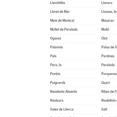
Llambilles
Llanars
Lloret de Mar
Llosses, le
Maià de Montcal
Masarac
Mollet de Peralada
Molló
Ogassa
Olot
Palamós
Palau de S
Pals
Pardines
Pera, la
Peralada
Pontós
Porqueres
Puigcerdà
Quart
Residents Absents
Ribes de F
Riudaura
Riudellots 
Sales de Llierca
Salt