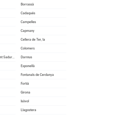
Borrassà
Cadaqués
Campelles
Capmany
Cellera de Ter, la
Colomers
Cruïlles, Monells i Sant Sadurní de l'Heura
Darnius
Esponellà
Fontanals de Cerdanya
Fortià
Girona
Isòvol
Llagostera