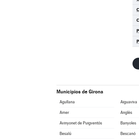
C
C
Municipios de Girona
Agullana
Aiguaviva
Amer
Anglès
Avinyonet de Puigventós
Banyoles
Besalú
Bescanó