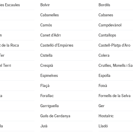
 les Escaules
Bolvir
Bordils
Cabanelles
Cabanes
Camós
Campdevànol
n
Canet d'Adri
Cantallops
it de la Roca
Castelló d'Empúries
Castell-Platja d'Aro
Ter
Cistella
Colera
l Terri
Crespià
Espinelves
Espolla
Flaçà
Foixà
ta
Forallac
Fornells de la Selva
Garriguella
Ger
Guils de Cerdanya
Hostalric
la
Juià
Lladó