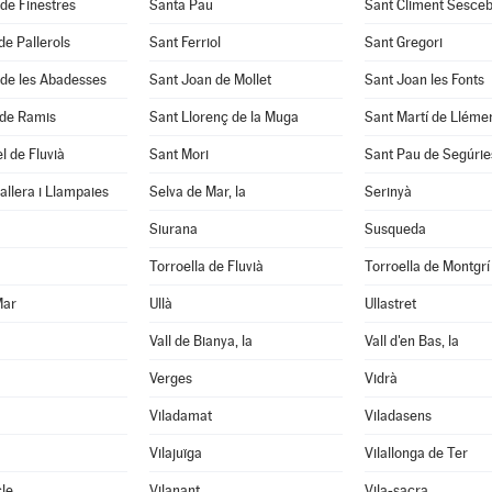
 de Finestres
Santa Pau
Sant Climent Sesce
de Pallerols
Sant Ferriol
Sant Gregori
 de les Abadesses
Sant Joan de Mollet
Sant Joan les Fonts
 de Ramis
Sant Llorenç de la Muga
Sant Martí de Lléme
l de Fluvià
Sant Mori
Sant Pau de Segúrie
llera i Llampaies
Selva de Mar, la
Serinyà
Siurana
Susqueda
Torroella de Fluvià
Torroella de Montgrí
Mar
Ullà
Ullastret
Vall de Bianya, la
Vall d'en Bas, la
Verges
Vidrà
Viladamat
Viladasens
Vilajuïga
Vilallonga de Ter
le
Vilanant
Vila-sacra