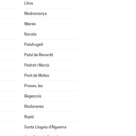
Llívia
Madremanya
Mieres
Navata
Palafrugell
Palol de Revardit
Pedret i Marzà
Pont de Molins
Preses, les
Regencós
Riudarenes
Rupià
Santa Llogaia d'Àlguema