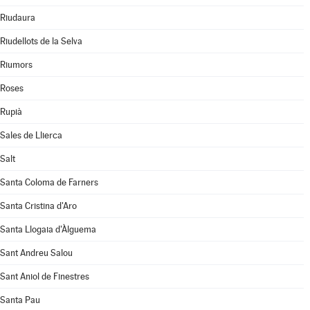
Riudaura
Riudellots de la Selva
Riumors
Roses
Rupià
Sales de Llierca
Salt
Santa Coloma de Farners
Santa Cristina d'Aro
Santa Llogaia d'Àlguema
Sant Andreu Salou
Sant Aniol de Finestres
Santa Pau