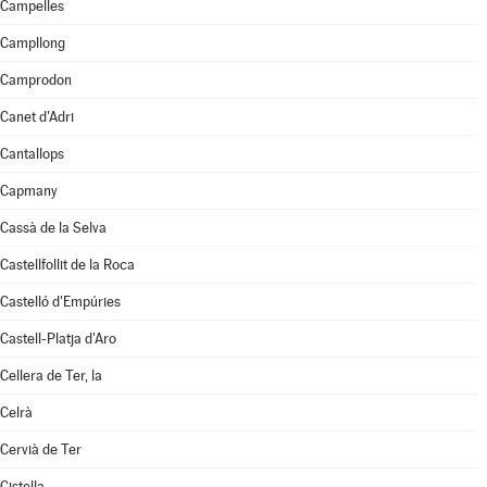
Campelles
Campllong
Camprodon
Canet d'Adri
Cantallops
Capmany
Cassà de la Selva
Castellfollit de la Roca
Castelló d'Empúries
Castell-Platja d'Aro
Cellera de Ter, la
Celrà
Cervià de Ter
Cistella