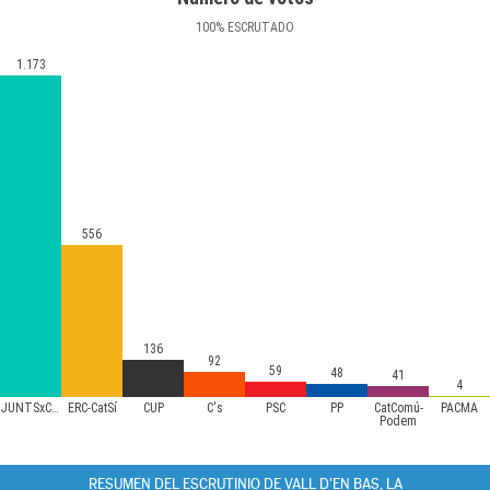
100
%
ESCRUTADO
1.173
556
136
92
59
48
41
4
JUNTSxCAT
ERC-CatSí
CUP
C's
PSC
PP
CatComú-
PACMA
Podem
RESUMEN DEL ESCRUTINIO DE VALL D'EN BAS, LA