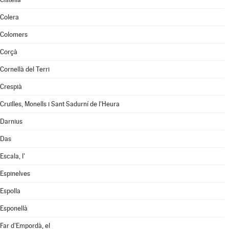
Colera
Colomers
Corçà
Cornellà del Terri
Crespià
Cruïlles, Monells i Sant Sadurní de l'Heura
Darnius
Das
Escala, l'
Espinelves
Espolla
Esponellà
Far d'Empordà, el