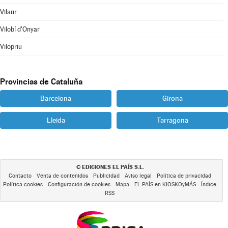
Vilaür
Vilobí d'Onyar
Vilopriu
Provincias de Cataluña
Barcelona
Girona
Lleida
Tarragona
EDICIONES EL PAÍS S.L.
©
Contacto
Venta de contenidos
Publicidad
Aviso legal
Política de privacidad
Política cookies
Configuración de cookies
Mapa
EL PAÍS en KIOSKOyMÁS
Índice
RSS