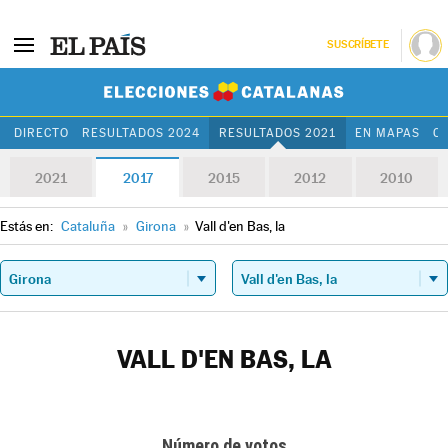
SUSCRÍBETE
Elecciones Cat
DIRECTO
RESULTADOS 2024
RESULTADOS 2021
EN MAPAS
C
2021
2017
2015
2012
2010
Estás en:
Cataluña
»
Girona
»
Vall d'en Bas, la
VALL D'EN BAS, LA
Número de votos