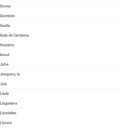
Girona
Gombrèn
Gualta
Guils de Cerdanya
Hostalric
Isòvol
Jafre
Jonquera, la
Juià
Lladó
Llagostera
Llambilles
Llanars