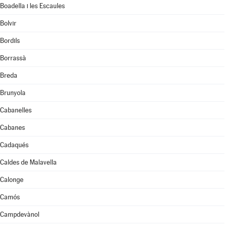
Boadella i les Escaules
Bolvir
Bordils
Borrassà
Breda
Brunyola
Cabanelles
Cabanes
Cadaqués
Caldes de Malavella
Calonge
Camós
Campdevànol