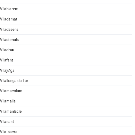
Vilablareix
Viladamat
Viladasens
Vilademuls
Viladrau
Vilafant
Vilajuïga
Vilallonga de Ter
Vilamacolum
Vilamalla
Vilamaniscle
Vilanant
Vila-sacra