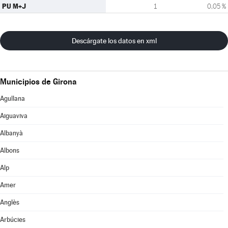
PU M+J
1
0,05 %
Descárgate los datos en xml
Municipios de Girona
Agullana
Aiguaviva
Albanyà
Albons
Alp
Amer
Anglès
Arbúcies