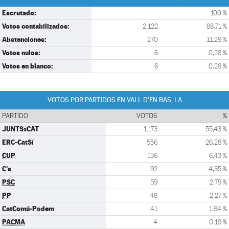
Escrutado:
100 %
Votos contabilizados:
2.122
88,71 %
Abstenciones:
270
11,29 %
Votos nulos:
6
0,28 %
Votos en blanco:
6
0,28 %
VOTOS POR PARTIDOS EN VALL D'EN BAS, LA
PARTIDO
VOTOS
%
JUNTSxCAT
1.173
55,43 %
ERC-CatSí
556
26,28 %
CUP
136
6,43 %
C's
92
4,35 %
PSC
59
2,79 %
PP
48
2,27 %
CatComú-Podem
41
1,94 %
PACMA
4
0,19 %