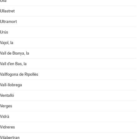
Ullà
Ullastret
Ultramort
Urús
Vajol, la
Vall de Bianya, la
Vall d'en Bas, la
Vallfogona de Ripollès
Vall-llobrega
Ventalló
Verges
Vidrà
Vidreres
Vilabertran