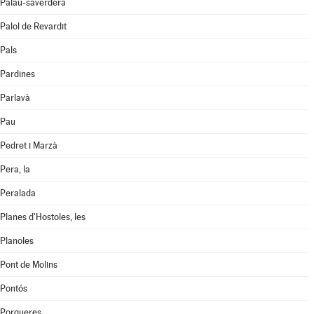
Palau-saverdera
Palol de Revardit
Pals
Pardines
Parlavà
Pau
Pedret i Marzà
Pera, la
Peralada
Planes d'Hostoles, les
Planoles
Pont de Molins
Pontós
Porqueres