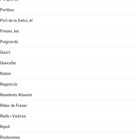
Portbou
Port de la Selva, el
Preses, les
Puigcerdà
Quart
Queralbs
Rabós
Regencós
Residents Absents
Ribes de Freser
Riells i Viabrea
Ripoll
Riudarenes