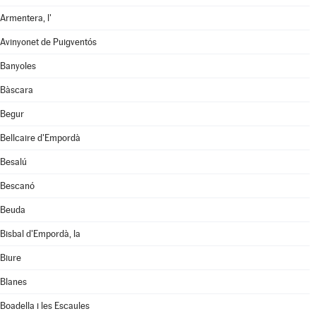
Armentera, l'
Avinyonet de Puigventós
Banyoles
Bàscara
Begur
Bellcaire d'Empordà
Besalú
Bescanó
Beuda
Bisbal d'Empordà, la
Biure
Blanes
Boadella i les Escaules