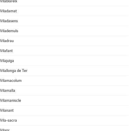
Vilablareix
Viladamat
Viladasens
Vilademuls
Viladrau
Vilafant
Vilajuïga
Vilallonga de Ter
Vilamacolum
Vilamalla
Vilamaniscle
Vilanant
Vila-sacra
Vilaür