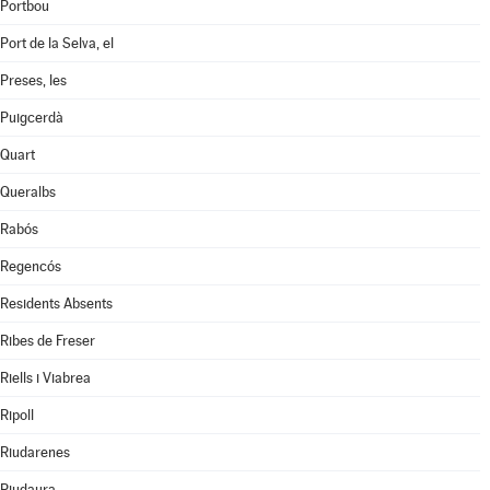
Portbou
Port de la Selva, el
Preses, les
Puigcerdà
Quart
Queralbs
Rabós
Regencós
Residents Absents
Ribes de Freser
Riells i Viabrea
Ripoll
Riudarenes
Riudaura