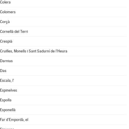
Colera
Colomers
Corçà
Cornellà del Terri
Crespià
Cruïlles, Monells i Sant Sadurní de l'Heura
Darnius
Das
Escala, l'
Espinelves
Espolla
Esponellà
Far d'Empordà, el