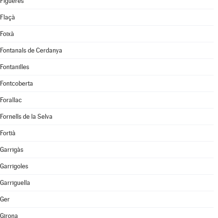
Figueres
Flaçà
Foixà
Fontanals de Cerdanya
Fontanilles
Fontcoberta
Forallac
Fornells de la Selva
Fortià
Garrigàs
Garrigoles
Garriguella
Ger
Girona