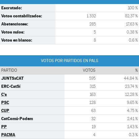
Escrutado:
100 %
Votos contabilizados:
1.332
82,37 %
Abstenciones:
285
17,63 %
Votos nulos:
5
0,38 %
Votos en blanco:
8
0,6 %
VOTOS POR PARTIDOS EN PALS
PARTIDO
VOTOS
%
JUNTSxCAT
595
44,84 %
ERC-CatSí
315
23,74 %
C's
163
12,28 %
PSC
128
9,65 %
CUP
63
4,75 %
CatComú-Podem
32
2,41 %
PP
19
1,43 %
PACMA
4
0,3 %