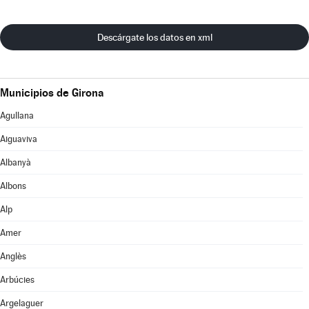
Descárgate los datos en xml
Municipios de Girona
Agullana
Aiguaviva
Albanyà
Albons
Alp
Amer
Anglès
Arbúcies
Argelaguer