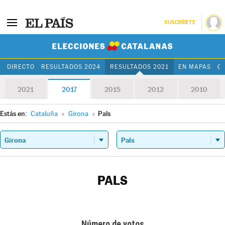
SUSCRÍBETE
Elecciones Cat
DIRECTO
RESULTADOS 2024
RESULTADOS 2021
EN MAPAS
C
2021
2017
2015
2012
2010
Estás en:
Cataluña
»
Girona
»
Pals
PALS
Número de votos