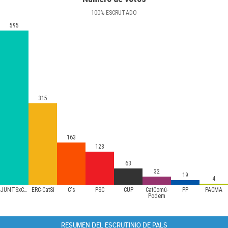
100
%
ESCRUTADO
595
315
163
128
63
32
19
4
JUNTSxCAT
ERC-CatSí
C's
PSC
CUP
CatComú-
PP
PACMA
Podem
RESUMEN DEL ESCRUTINIO DE PALS