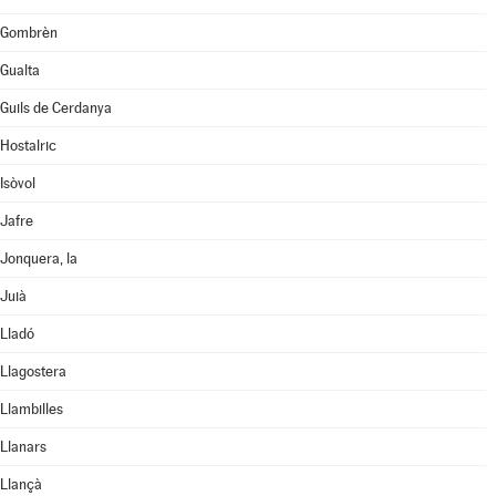
Gombrèn
Gualta
Guils de Cerdanya
Hostalric
Isòvol
Jafre
Jonquera, la
Juià
Lladó
Llagostera
Llambilles
Llanars
Llançà