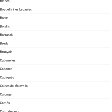
Blanes
Boadella i les Escaules
Bolvir
Bordils
Borrassà
Breda
Brunyola
Cabanelles
Cabanes
Cadaqués
Caldes de Malavella
Calonge
Camós
Campdevànol