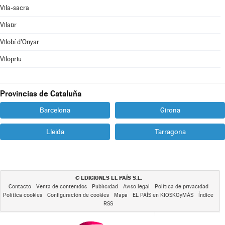
Vila-sacra
Vilaür
Vilobí d'Onyar
Vilopriu
Provincias de Cataluña
Barcelona
Girona
Lleida
Tarragona
EDICIONES EL PAÍS S.L.
©
Contacto
Venta de contenidos
Publicidad
Aviso legal
Política de privacidad
Política cookies
Configuración de cookies
Mapa
EL PAÍS en KIOSKOyMÁS
Índice
RSS