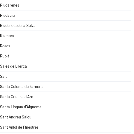
Riudarenes
Riudaura
Riudellots de la Selva
Riumors
Roses
Rupià
Sales de Llierca
Salt
Santa Coloma de Farners
Santa Cristina d'Aro
Santa Llogaia d'Àlguema
Sant Andreu Salou
Sant Aniol de Finestres