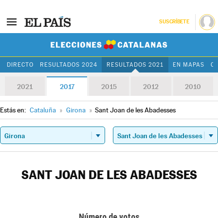
SUSCRÍBETE
Elecciones Cat
DIRECTO
RESULTADOS 2024
RESULTADOS 2021
EN MAPAS
C
2021
2017
2015
2012
2010
Estás en:
Cataluña
»
Girona
»
Sant Joan de les Abadesses
SANT JOAN DE LES ABADESSES
Número de votos