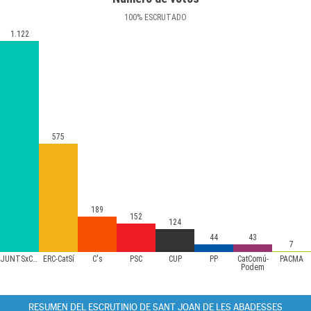
100
%
ESCRUTADO
1.122
575
189
152
124
44
43
7
JUNTSxCAT
ERC-CatSí
C's
PSC
CUP
PP
CatComú-
PACMA
Podem
RESUMEN DEL ESCRUTINIO DE SANT JOAN DE LES ABADESSES