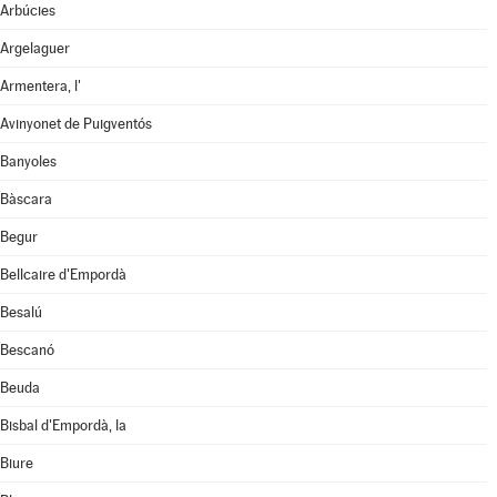
Arbúcies
Argelaguer
Armentera, l'
Avinyonet de Puigventós
Banyoles
Bàscara
Begur
Bellcaire d'Empordà
Besalú
Bescanó
Beuda
Bisbal d'Empordà, la
Biure