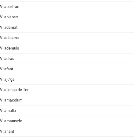
Vilabertran
Vilablareix
Viladamat
Viladasens
Vilademuls
Viladrau
Vilafant
Vilajuïga
Vilallonga de Ter
Vilamacolum
Vilamalla
Vilamaniscle
Vilanant