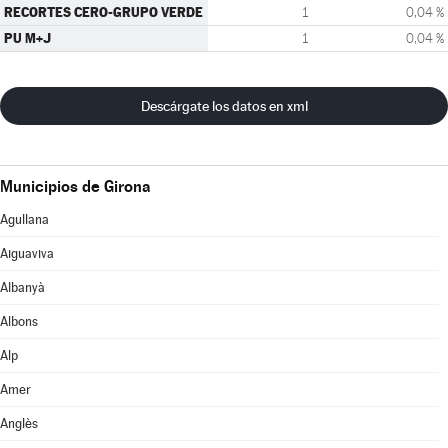
RECORTES CERO-GRUPO VERDE
1
0,04 %
PU M+J
1
0,04 %
Descárgate los datos en xml
Municipios de Girona
Agullana
Aiguaviva
Albanyà
Albons
Alp
Amer
Anglès