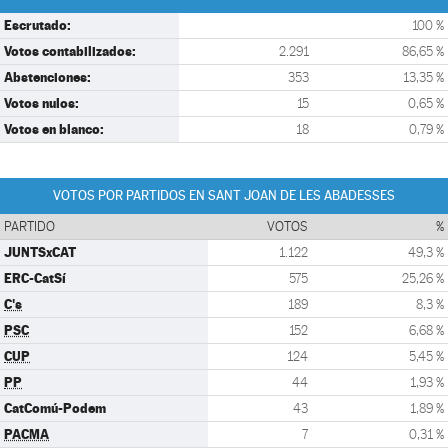
Escrutado:
100 %
Votos contabilizados:
2.291
86,65 %
Abstenciones:
353
13,35 %
Votos nulos:
15
0,65 %
Votos en blanco:
18
0,79 %
VOTOS POR PARTIDOS EN SANT JOAN DE LES ABADESSES
PARTIDO
VOTOS
%
JUNTSxCAT
1.122
49,3 %
ERC-CatSí
575
25,26 %
C's
189
8,3 %
PSC
152
6,68 %
CUP
124
5,45 %
PP
44
1,93 %
CatComú-Podem
43
1,89 %
PACMA
7
0,31 %