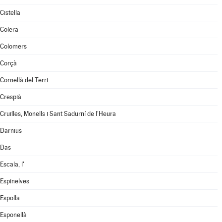
Cistella
Colera
Colomers
Corçà
Cornellà del Terri
Crespià
Cruïlles, Monells i Sant Sadurní de l'Heura
Darnius
Das
Escala, l'
Espinelves
Espolla
Esponellà