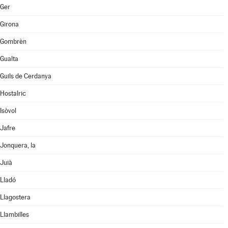
Ger
Girona
Gombrèn
Gualta
Guils de Cerdanya
Hostalric
Isòvol
Jafre
Jonquera, la
Juià
Lladó
Llagostera
Llambilles