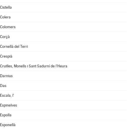
Cistella
Colera
Colomers
Corçà
Cornellà del Terri
Crespià
Cruïlles, Monells i Sant Sadurní de l'Heura
Darnius
Das
Escala, l'
Espinelves
Espolla
Esponellà