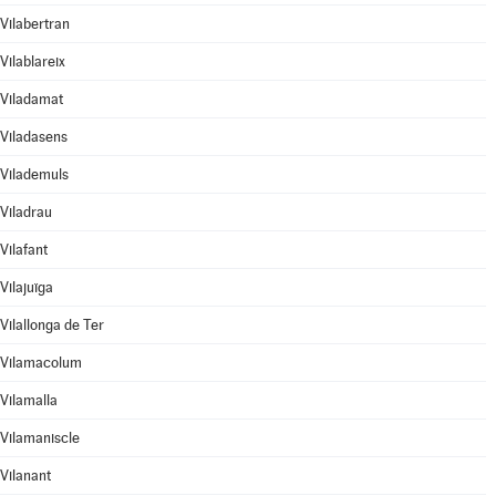
Vilabertran
Vilablareix
Viladamat
Viladasens
Vilademuls
Viladrau
Vilafant
Vilajuïga
Vilallonga de Ter
Vilamacolum
Vilamalla
Vilamaniscle
Vilanant