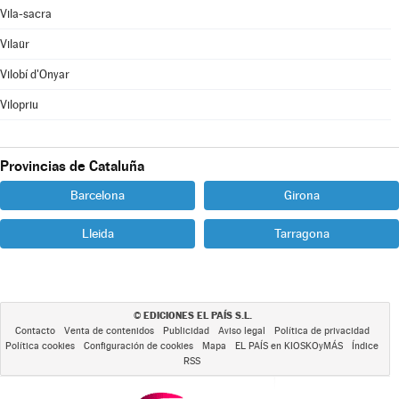
Vila-sacra
Vilaür
Vilobí d'Onyar
Vilopriu
Provincias de Cataluña
Barcelona
Girona
Lleida
Tarragona
EDICIONES EL PAÍS S.L.
©
Contacto
Venta de contenidos
Publicidad
Aviso legal
Política de privacidad
Política cookies
Configuración de cookies
Mapa
EL PAÍS en KIOSKOyMÁS
Índice
RSS