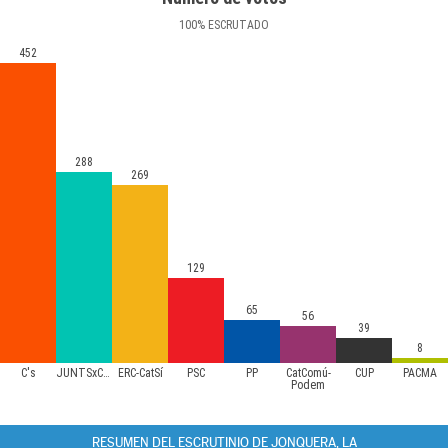
100
%
ESCRUTADO
452
288
269
129
65
56
39
8
C's
JUNTSxCAT
ERC-CatSí
PSC
PP
CatComú-
CUP
PACMA
Podem
RESUMEN DEL ESCRUTINIO DE JONQUERA, LA