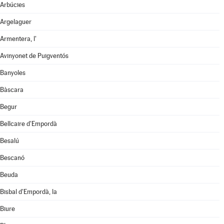
Arbúcies
Argelaguer
Armentera, l'
Avinyonet de Puigventós
Banyoles
Bàscara
Begur
Bellcaire d'Empordà
Besalú
Bescanó
Beuda
Bisbal d'Empordà, la
Biure