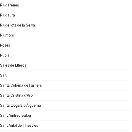
Riudarenes
Riudaura
Riudellots de la Selva
Riumors
Roses
Rupià
Sales de Llierca
Salt
Santa Coloma de Farners
Santa Cristina d'Aro
Santa Llogaia d'Àlguema
Sant Andreu Salou
Sant Aniol de Finestres