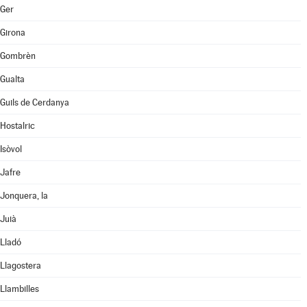
Ger
Girona
Gombrèn
Gualta
Guils de Cerdanya
Hostalric
Isòvol
Jafre
Jonquera, la
Juià
Lladó
Llagostera
Llambilles