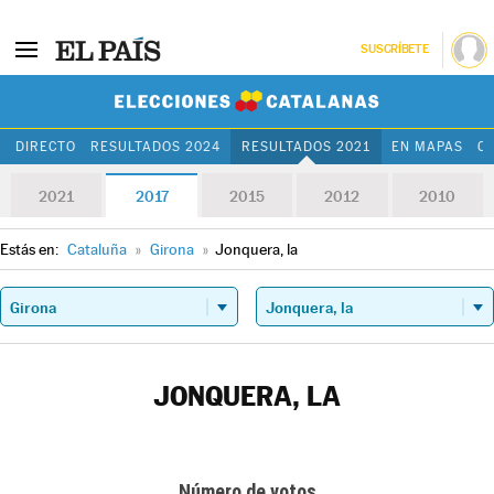
SUSCRÍBETE
Elecciones Cat
DIRECTO
RESULTADOS 2024
RESULTADOS 2021
EN MAPAS
C
2021
2017
2015
2012
2010
Estás en:
Cataluña
»
Girona
»
Jonquera, la
JONQUERA, LA
Número de votos