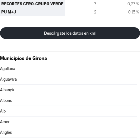
RECORTES CERO-GRUPO VERDE
3
0,23 %
PU M+J
2
0,15 %
Descárgate los datos en xml
Municipios de Girona
Agullana
Aiguaviva
Albanyà
Albons
Alp
Amer
Anglès