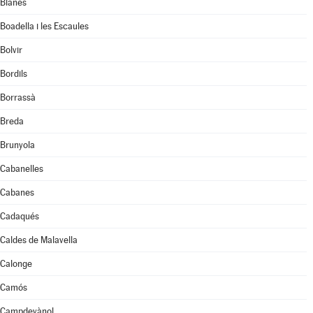
Blanes
Boadella i les Escaules
Bolvir
Bordils
Borrassà
Breda
Brunyola
Cabanelles
Cabanes
Cadaqués
Caldes de Malavella
Calonge
Camós
Campdevànol