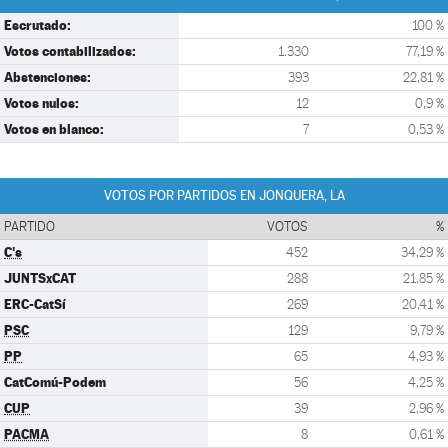
Escrutado:
100 %
Votos contabilizados:
1.330
77,19 %
Abstenciones:
393
22,81 %
Votos nulos:
12
0,9 %
Votos en blanco:
7
0,53 %
VOTOS POR PARTIDOS EN JONQUERA, LA
PARTIDO
VOTOS
%
C's
452
34,29 %
JUNTSxCAT
288
21,85 %
ERC-CatSí
269
20,41 %
PSC
129
9,79 %
PP
65
4,93 %
CatComú-Podem
56
4,25 %
CUP
39
2,96 %
PACMA
8
0,61 %