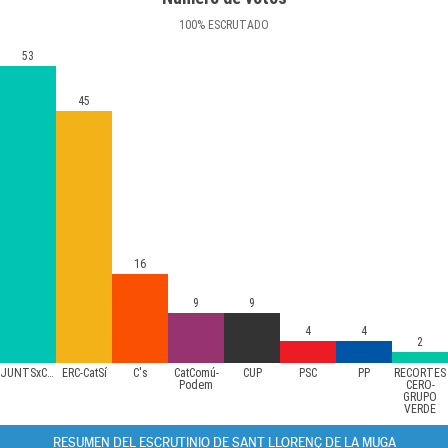
100
%
ESCRUTADO
53
45
16
9
9
4
4
2
JUNTSxCAT
ERC-CatSí
C's
CatComú-
CUP
PSC
PP
RECORTES
Podem
CERO-
GRUPO
VERDE
RESUMEN DEL ESCRUTINIO DE SANT LLORENÇ DE LA MUGA