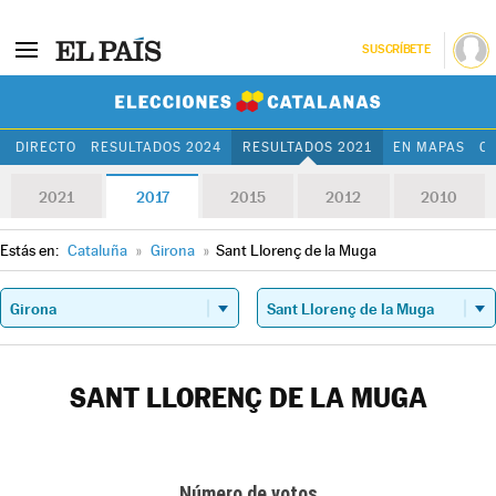
SUSCRÍBETE
Elecciones Cat
DIRECTO
RESULTADOS 2024
RESULTADOS 2021
EN MAPAS
C
2021
2017
2015
2012
2010
Estás en:
Cataluña
»
Girona
»
Sant Llorenç de la Muga
SANT LLORENÇ DE LA MUGA
Número de votos