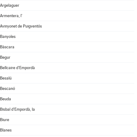
Argelaguer
Armentera, l'
Avinyonet de Puigventós
Banyoles
Bàscara
Begur
Bellcaire d'Empordà
Besalú
Bescanó
Beuda
Bisbal d'Empordà, la
Biure
Blanes