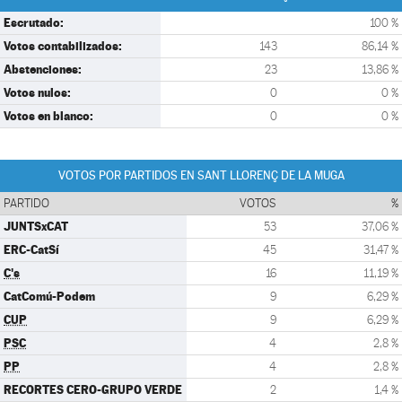
Escrutado:
100 %
Votos contabilizados:
143
86,14 %
Abstenciones:
23
13,86 %
Votos nulos:
0
0 %
Votos en blanco:
0
0 %
VOTOS POR PARTIDOS EN SANT LLORENÇ DE LA MUGA
PARTIDO
VOTOS
%
JUNTSxCAT
53
37,06 %
ERC-CatSí
45
31,47 %
C's
16
11,19 %
CatComú-Podem
9
6,29 %
CUP
9
6,29 %
PSC
4
2,8 %
PP
4
2,8 %
RECORTES CERO-GRUPO VERDE
2
1,4 %