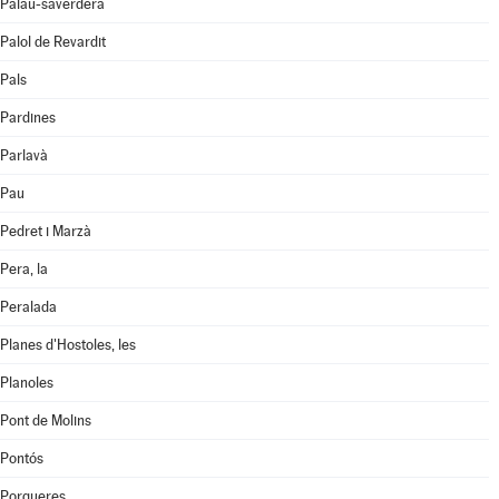
Palau-saverdera
Palol de Revardit
Pals
Pardines
Parlavà
Pau
Pedret i Marzà
Pera, la
Peralada
Planes d'Hostoles, les
Planoles
Pont de Molins
Pontós
Porqueres