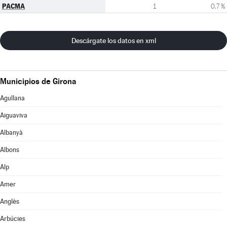
PACMA
1
0,7 %
Descárgate los datos en xml
Municipios de Girona
Agullana
Aiguaviva
Albanyà
Albons
Alp
Amer
Anglès
Arbúcies