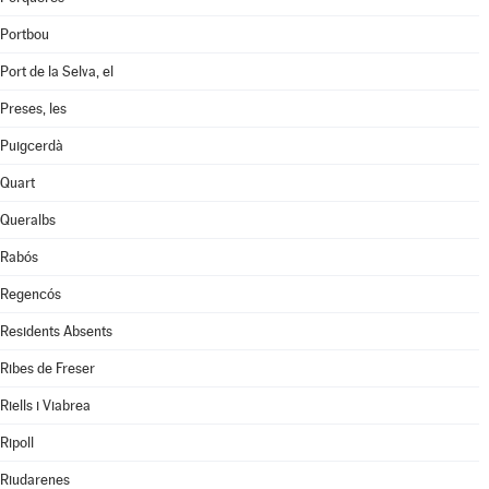
Portbou
Port de la Selva, el
Preses, les
Puigcerdà
Quart
Queralbs
Rabós
Regencós
Residents Absents
Ribes de Freser
Riells i Viabrea
Ripoll
Riudarenes