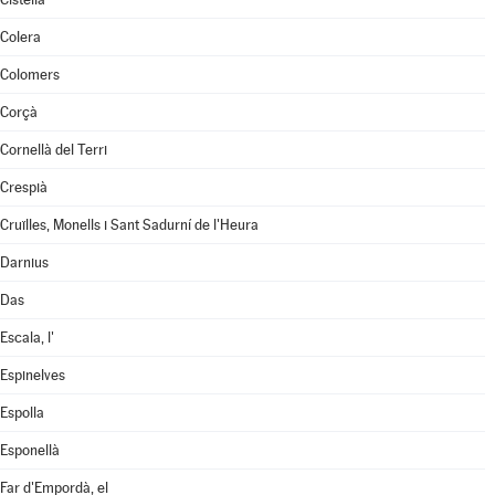
Colera
Colomers
Corçà
Cornellà del Terri
Crespià
Cruïlles, Monells i Sant Sadurní de l'Heura
Darnius
Das
Escala, l'
Espinelves
Espolla
Esponellà
Far d'Empordà, el