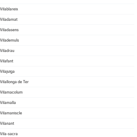
Vilablareix
Viladamat
Viladasens
Vilademuls
Viladrau
Vilafant
Vilajuïga
Vilallonga de Ter
Vilamacolum
Vilamalla
Vilamaniscle
Vilanant
Vila-sacra