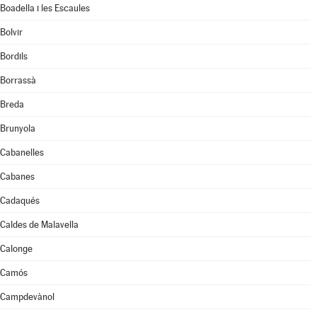
Boadella i les Escaules
Bolvir
Bordils
Borrassà
Breda
Brunyola
Cabanelles
Cabanes
Cadaqués
Caldes de Malavella
Calonge
Camós
Campdevànol