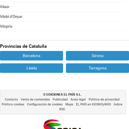
Vilaür
Vilobí d'Onyar
Vilopriu
Provincias de Cataluña
Barcelona
Girona
Lleida
Tarragona
EDICIONES EL PAÍS S.L.
©
Contacto
Venta de contenidos
Publicidad
Aviso legal
Política de privacidad
Política cookies
Configuración de cookies
Mapa
EL PAÍS en KIOSKOyMÁS
Índice
RSS