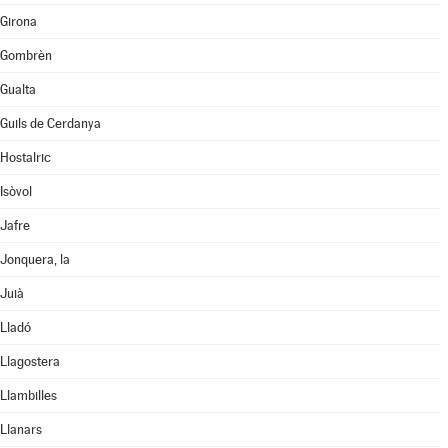
Girona
Gombrèn
Gualta
Guils de Cerdanya
Hostalric
Isòvol
Jafre
Jonquera, la
Juià
Lladó
Llagostera
Llambilles
Llanars