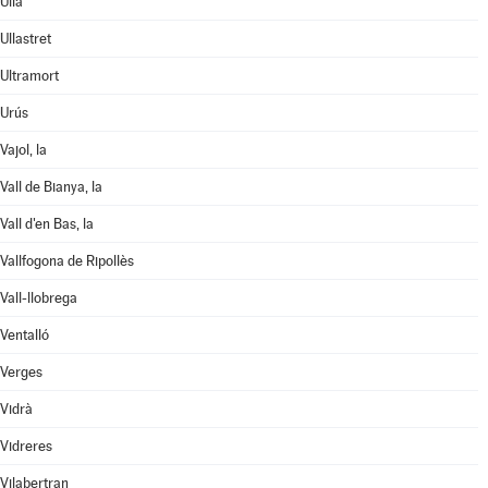
Ullà
Ullastret
Ultramort
Urús
Vajol, la
Vall de Bianya, la
Vall d'en Bas, la
Vallfogona de Ripollès
Vall-llobrega
Ventalló
Verges
Vidrà
Vidreres
Vilabertran