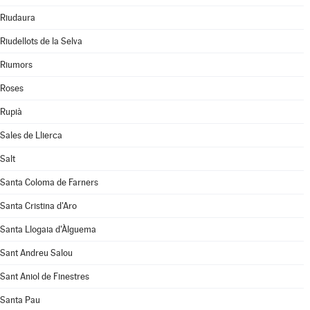
Riudaura
Riudellots de la Selva
Riumors
Roses
Rupià
Sales de Llierca
Salt
Santa Coloma de Farners
Santa Cristina d'Aro
Santa Llogaia d'Àlguema
Sant Andreu Salou
Sant Aniol de Finestres
Santa Pau