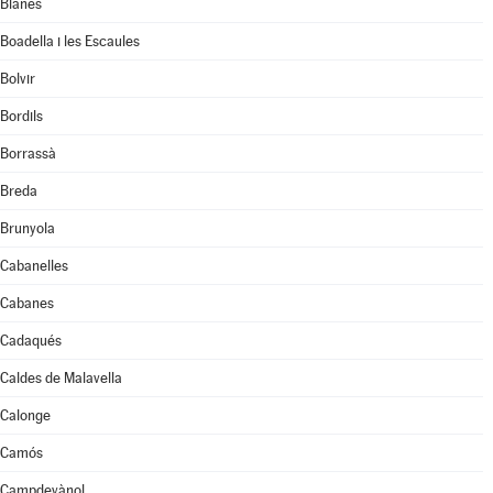
Blanes
Boadella i les Escaules
Bolvir
Bordils
Borrassà
Breda
Brunyola
Cabanelles
Cabanes
Cadaqués
Caldes de Malavella
Calonge
Camós
Campdevànol