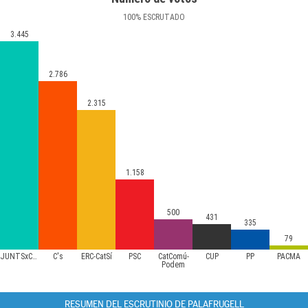
100
%
ESCRUTADO
3.445
2.786
2.315
1.158
500
431
335
79
JUNTSxCAT
C's
ERC-CatSí
PSC
CatComú-
CUP
PP
PACMA
Podem
RESUMEN DEL ESCRUTINIO DE PALAFRUGELL