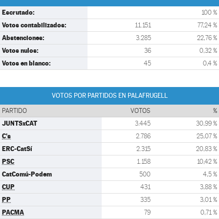
Escrutado:
100 %
Votos contabilizados:
11.151
77,24 %
Abstenciones:
3.285
22,76 %
Votos nulos:
36
0,32 %
Votos en blanco:
45
0,4 %
VOTOS POR PARTIDOS EN PALAFRUGELL
PARTIDO
VOTOS
%
JUNTSxCAT
3.445
30,99 %
C's
2.786
25,07 %
ERC-CatSí
2.315
20,83 %
PSC
1.158
10,42 %
CatComú-Podem
500
4,5 %
CUP
431
3,88 %
PP
335
3,01 %
PACMA
79
0,71 %