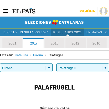
SUSCRÍBETE
Elecciones Cat
DIRECTO
RESULTADOS 2024
RESULTADOS 2021
EN MAPAS
C
2021
2017
2015
2012
2010
Estás en:
Cataluña
»
Girona
»
Palafrugell
PALAFRUGELL
Número de votos