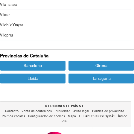
Vila-sacra
Vilaür
Vilobí d'Onyar
Vilopriu
Provincias de Cataluña
Barcelona
Girona
Lleida
Tarragona
EDICIONES EL PAÍS S.L.
©
Contacto
Venta de contenidos
Publicidad
Aviso legal
Política de privacidad
Política cookies
Configuración de cookies
Mapa
EL PAÍS en KIOSKOyMÁS
Índice
RSS