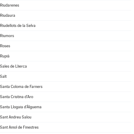
Riudarenes
Riudaura
Riudellots de la Selva
Riumors
Roses
Rupià
Sales de Llierca
Salt
Santa Coloma de Farners
Santa Cristina d'Aro
Santa Llogaia d'Àlguema
Sant Andreu Salou
Sant Aniol de Finestres