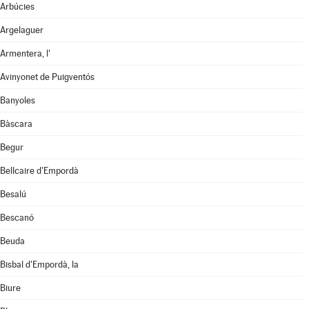
Arbúcies
Argelaguer
Armentera, l'
Avinyonet de Puigventós
Banyoles
Bàscara
Begur
Bellcaire d'Empordà
Besalú
Bescanó
Beuda
Bisbal d'Empordà, la
Biure