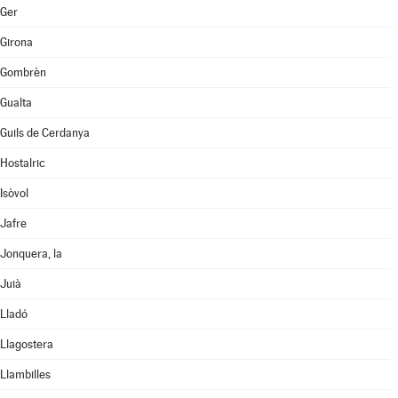
Ger
Girona
Gombrèn
Gualta
Guils de Cerdanya
Hostalric
Isòvol
Jafre
Jonquera, la
Juià
Lladó
Llagostera
Llambilles