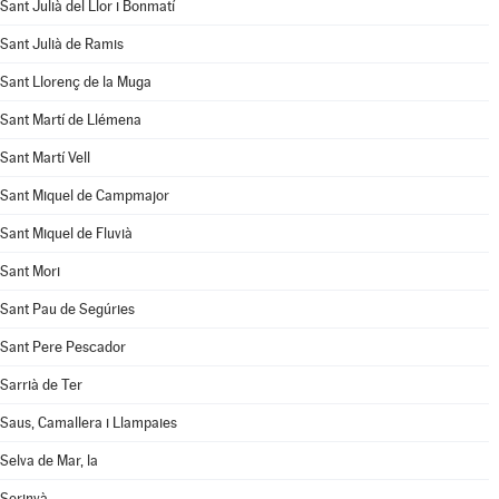
Sant Julià del Llor i Bonmatí
Sant Julià de Ramis
Sant Llorenç de la Muga
Sant Martí de Llémena
Sant Martí Vell
Sant Miquel de Campmajor
Sant Miquel de Fluvià
Sant Mori
Sant Pau de Segúries
Sant Pere Pescador
Sarrià de Ter
Saus, Camallera i Llampaies
Selva de Mar, la
Serinyà