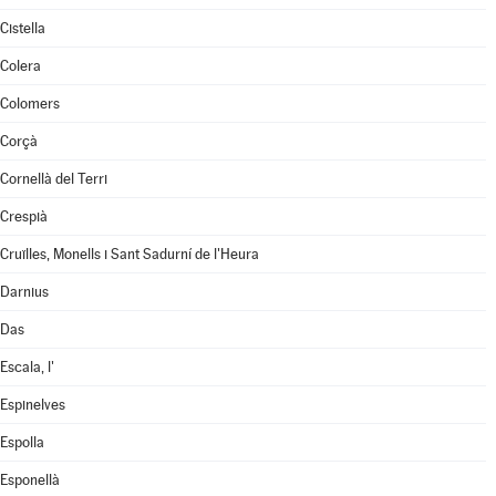
Cistella
Colera
Colomers
Corçà
Cornellà del Terri
Crespià
Cruïlles, Monells i Sant Sadurní de l'Heura
Darnius
Das
Escala, l'
Espinelves
Espolla
Esponellà