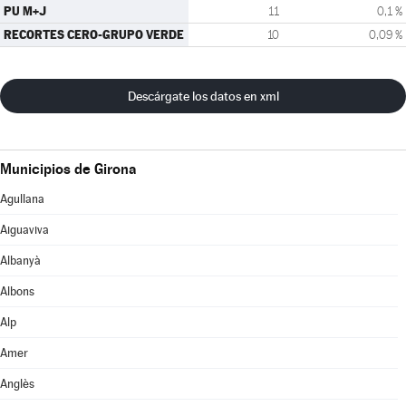
PU M+J
11
0,1 %
RECORTES CERO-GRUPO VERDE
10
0,09 %
Descárgate los datos en xml
Municipios de Girona
Agullana
Aiguaviva
Albanyà
Albons
Alp
Amer
Anglès