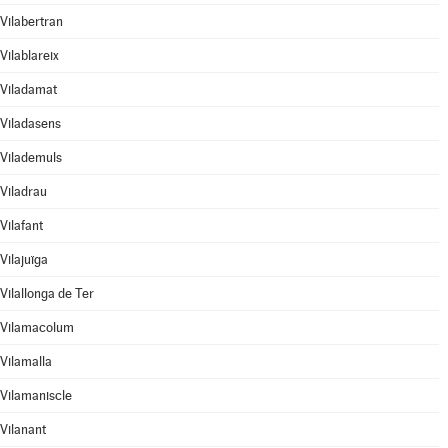
Vilabertran
Vilablareix
Viladamat
Viladasens
Vilademuls
Viladrau
Vilafant
Vilajuïga
Vilallonga de Ter
Vilamacolum
Vilamalla
Vilamaniscle
Vilanant