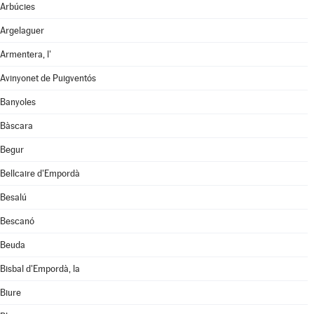
Arbúcies
Argelaguer
Armentera, l'
Avinyonet de Puigventós
Banyoles
Bàscara
Begur
Bellcaire d'Empordà
Besalú
Bescanó
Beuda
Bisbal d'Empordà, la
Biure