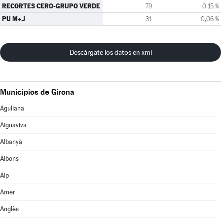
RECORTES CERO-GRUPO VERDE
79
0,15 %
PU M+J
31
0,06 %
Descárgate los datos en xml
Municipios de Girona
Agullana
Aiguaviva
Albanyà
Albons
Alp
Amer
Anglès