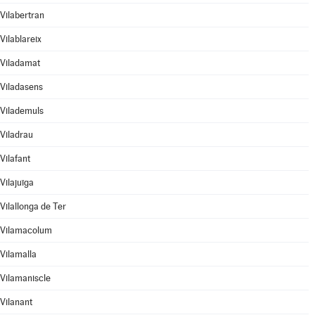
Vilabertran
Vilablareix
Viladamat
Viladasens
Vilademuls
Viladrau
Vilafant
Vilajuïga
Vilallonga de Ter
Vilamacolum
Vilamalla
Vilamaniscle
Vilanant