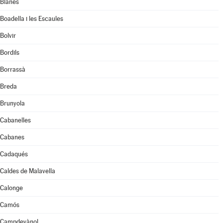
Blanes
Boadella i les Escaules
Bolvir
Bordils
Borrassà
Breda
Brunyola
Cabanelles
Cabanes
Cadaqués
Caldes de Malavella
Calonge
Camós
Campdevànol