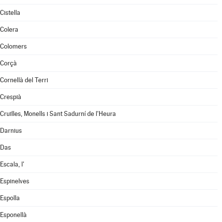
Cistella
Colera
Colomers
Corçà
Cornellà del Terri
Crespià
Cruïlles, Monells i Sant Sadurní de l'Heura
Darnius
Das
Escala, l'
Espinelves
Espolla
Esponellà