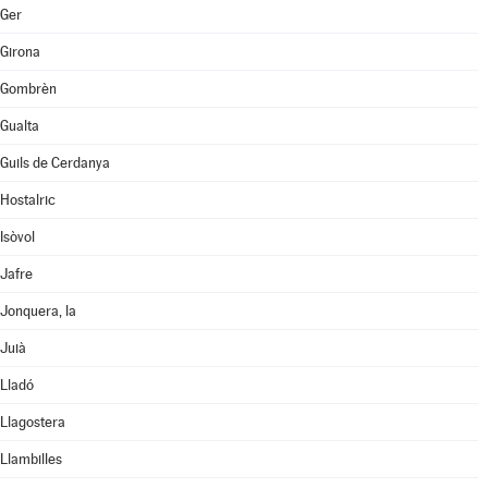
Ger
Girona
Gombrèn
Gualta
Guils de Cerdanya
Hostalric
Isòvol
Jafre
Jonquera, la
Juià
Lladó
Llagostera
Llambilles