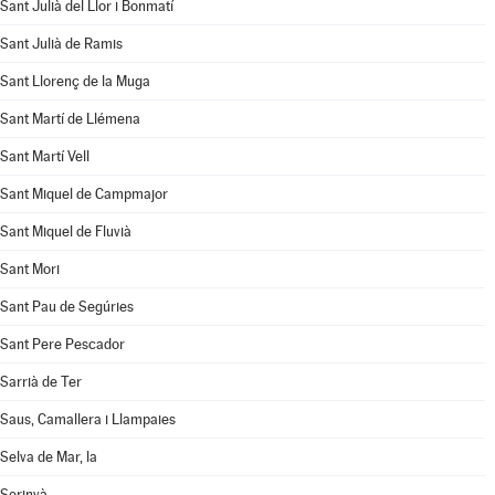
Sant Julià del Llor i Bonmatí
Sant Julià de Ramis
Sant Llorenç de la Muga
Sant Martí de Llémena
Sant Martí Vell
Sant Miquel de Campmajor
Sant Miquel de Fluvià
Sant Mori
Sant Pau de Segúries
Sant Pere Pescador
Sarrià de Ter
Saus, Camallera i Llampaies
Selva de Mar, la
Serinyà