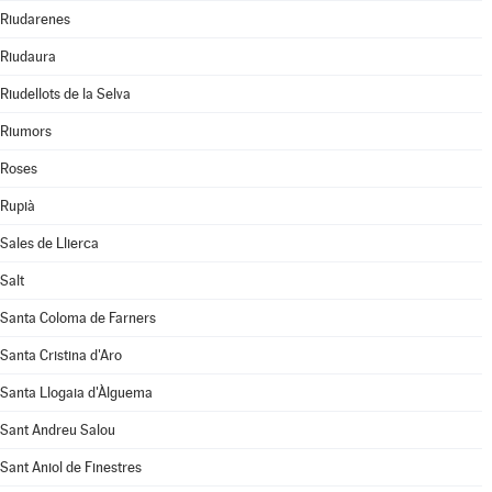
Riudarenes
Riudaura
Riudellots de la Selva
Riumors
Roses
Rupià
Sales de Llierca
Salt
Santa Coloma de Farners
Santa Cristina d'Aro
Santa Llogaia d'Àlguema
Sant Andreu Salou
Sant Aniol de Finestres