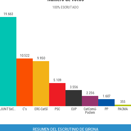
100
%
ESCRUTADO
19.663
10.522
9.950
5.109
3.556
2.256
1.607
355
JUNTSxCAT
C's
ERC-CatSí
PSC
CUP
CatComú-
PP
PACMA
Podem
RESUMEN DEL ESCRUTINIO DE GIRONA