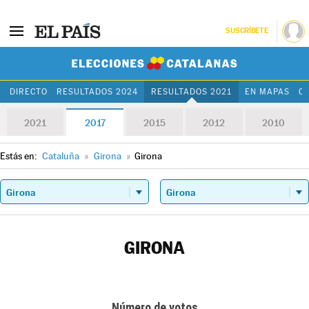
SUSCRÍBETE
Elecciones Cat
DIRECTO
RESULTADOS 2024
RESULTADOS 2021
EN MAPAS
C
2021
2017
2015
2012
2010
Estás en:
Cataluña
»
Girona
»
Girona
GIRONA
Número de votos