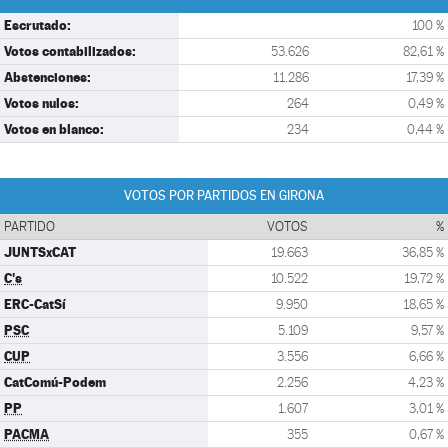
Escrutado:
100 %
Votos contabilizados:
53.626
82,61 %
Abstenciones:
11.286
17,39 %
Votos nulos:
264
0,49 %
Votos en blanco:
234
0,44 %
VOTOS POR PARTIDOS EN GIRONA
PARTIDO
VOTOS
%
JUNTSxCAT
19.663
36,85 %
C's
10.522
19,72 %
ERC-CatSí
9.950
18,65 %
PSC
5.109
9,57 %
CUP
3.556
6,66 %
CatComú-Podem
2.256
4,23 %
PP
1.607
3,01 %
PACMA
355
0,67 %