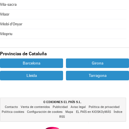
Vila-sacra
Vilaür
Vilobí d'Onyar
Vilopriu
Provincias de Cataluña
Barcelona
Girona
Lleida
Tarragona
EDICIONES EL PAÍS S.L.
©
Contacto
Venta de contenidos
Publicidad
Aviso legal
Política de privacidad
Política cookies
Configuración de cookies
Mapa
EL PAÍS en KIOSKOyMÁS
Índice
RSS