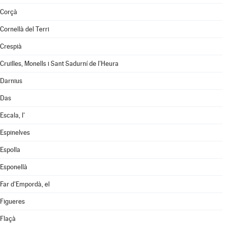
Corçà
Cornellà del Terri
Crespià
Cruïlles, Monells i Sant Sadurní de l'Heura
Darnius
Das
Escala, l'
Espinelves
Espolla
Esponellà
Far d'Empordà, el
Figueres
Flaçà