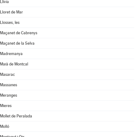
Llívia
Lloret de Mar
Llosses, les
Maçanet de Cabrenys
Maçanet de la Selva
Madremanya
Maià de Montcal
Masarac
Massanes
Meranges
Mieres
Mollet de Peralada
Molló
Montagut i Oix