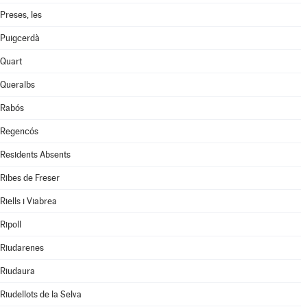
Preses, les
Puigcerdà
Quart
Queralbs
Rabós
Regencós
Residents Absents
Ribes de Freser
Riells i Viabrea
Ripoll
Riudarenes
Riudaura
Riudellots de la Selva