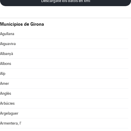
Descárgate los datos en xml
Municipios de Girona
Agullana
Aiguaviva
Albanyà
Albons
Alp
Amer
Anglès
Arbúcies
Argelaguer
Armentera, l'