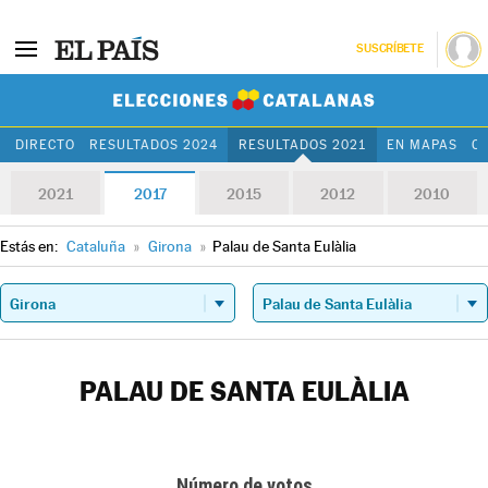
SUSCRÍBETE
Elecciones Cat
DIRECTO
RESULTADOS 2024
RESULTADOS 2021
EN MAPAS
C
2021
2017
2015
2012
2010
Estás en:
Cataluña
»
Girona
»
Palau de Santa Eulàlia
PALAU DE SANTA EULÀLIA
Número de votos