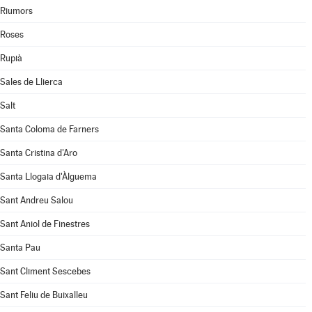
Riumors
Roses
Rupià
Sales de Llierca
Salt
Santa Coloma de Farners
Santa Cristina d'Aro
Santa Llogaia d'Àlguema
Sant Andreu Salou
Sant Aniol de Finestres
Santa Pau
Sant Climent Sescebes
Sant Feliu de Buixalleu