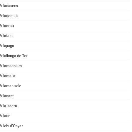
Viladasens
Vilademuls
Viladrau
Vilafant
Vilajuïga
Vilallonga de Ter
Vilamacolum
Vilamalla
Vilamaniscle
Vilanant
Vila-sacra
Vilaür
Vilobí d'Onyar