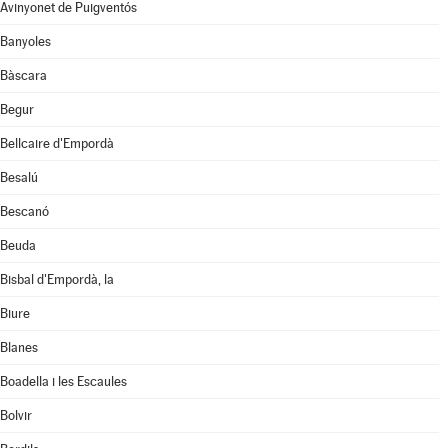
Avinyonet de Puigventós
Banyoles
Bàscara
Begur
Bellcaire d'Empordà
Besalú
Bescanó
Beuda
Bisbal d'Empordà, la
Biure
Blanes
Boadella i les Escaules
Bolvir