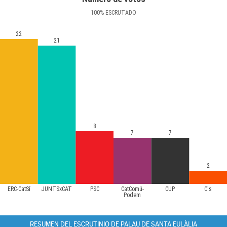
100
%
ESCRUTADO
22
21
8
7
7
2
ERC-CatSí
JUNTSxCAT
PSC
CatComú-
CUP
C's
Podem
RESUMEN DEL ESCRUTINIO DE PALAU DE SANTA EULÀLIA