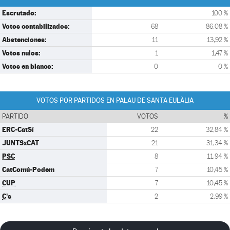
Escrutado:
100 %
Votos contabilizados:
68
86,08 %
Abstenciones:
11
13,92 %
Votos nulos:
1
1,47 %
Votos en blanco:
0
0 %
VOTOS POR PARTIDOS EN PALAU DE SANTA EULÀLIA
PARTIDO
VOTOS
%
ERC-CatSí
22
32,84 %
JUNTSxCAT
21
31,34 %
PSC
8
11,94 %
CatComú-Podem
7
10,45 %
CUP
7
10,45 %
C's
2
2,99 %