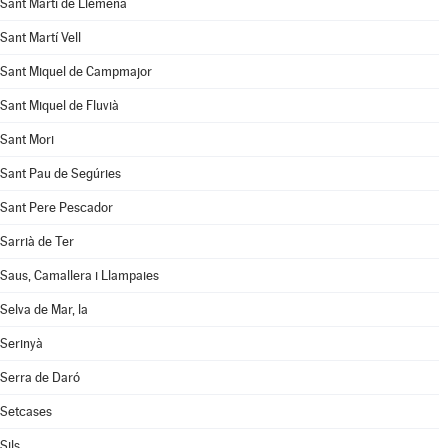
Sant Martí de Llémena
Sant Martí Vell
Sant Miquel de Campmajor
Sant Miquel de Fluvià
Sant Mori
Sant Pau de Segúries
Sant Pere Pescador
Sarrià de Ter
Saus, Camallera i Llampaies
Selva de Mar, la
Serinyà
Serra de Daró
Setcases
Sils