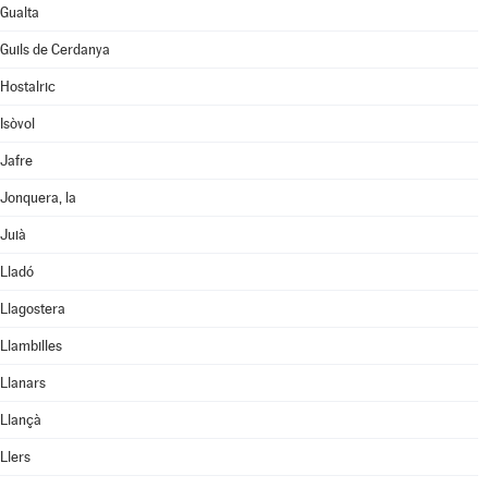
Gualta
Guils de Cerdanya
Hostalric
Isòvol
Jafre
Jonquera, la
Juià
Lladó
Llagostera
Llambilles
Llanars
Llançà
Llers