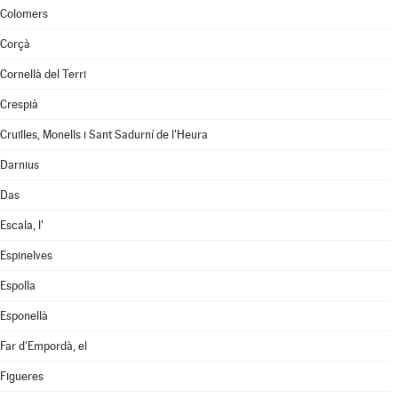
Colomers
Corçà
Cornellà del Terri
Crespià
Cruïlles, Monells i Sant Sadurní de l'Heura
Darnius
Das
Escala, l'
Espinelves
Espolla
Esponellà
Far d'Empordà, el
Figueres