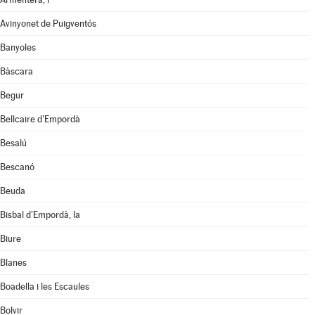
Avinyonet de Puigventós
Banyoles
Bàscara
Begur
Bellcaire d'Empordà
Besalú
Bescanó
Beuda
Bisbal d'Empordà, la
Biure
Blanes
Boadella i les Escaules
Bolvir