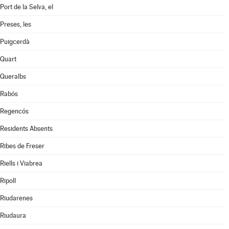
Port de la Selva, el
Preses, les
Puigcerdà
Quart
Queralbs
Rabós
Regencós
Residents Absents
Ribes de Freser
Riells i Viabrea
Ripoll
Riudarenes
Riudaura