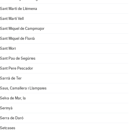
Sant Martí de Llémena
Sant Martí Vell
Sant Miquel de Campmajor
Sant Miquel de Fluvià
Sant Mori
Sant Pau de Segúries
Sant Pere Pescador
Sarrià de Ter
Saus, Camallera i Llampaies
Selva de Mar, la
Serinyà
Serra de Daró
Setcases