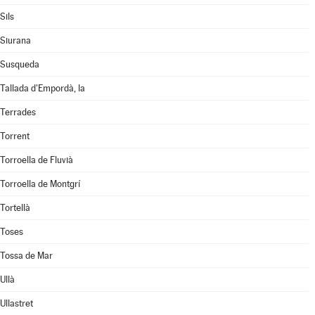
Sils
Siurana
Susqueda
Tallada d'Empordà, la
Terrades
Torrent
Torroella de Fluvià
Torroella de Montgrí
Tortellà
Toses
Tossa de Mar
Ullà
Ullastret