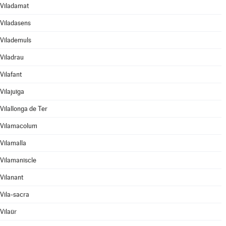
Viladamat
Viladasens
Vilademuls
Viladrau
Vilafant
Vilajuïga
Vilallonga de Ter
Vilamacolum
Vilamalla
Vilamaniscle
Vilanant
Vila-sacra
Vilaür