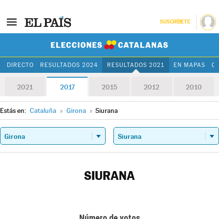
SUSCRÍBETE
Elecciones Cat
DIRECTO
RESULTADOS 2024
RESULTADOS 2021
EN MAPAS
C
2021
2017
2015
2012
2010
Estás en:
Cataluña
»
Girona
»
Siurana
SIURANA
Número de votos