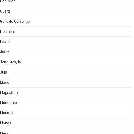
Gombrèn
Gualta
Guils de Cerdanya
Hostalric
Isòvol
Jafre
Jonquera, la
Juià
Lladó
Llagostera
Llambilles
Llanars
Llançà
Llers