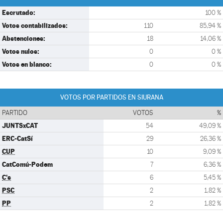
Escrutado:
100 %
Votos contabilizados:
110
85,94 %
Abstenciones:
18
14,06 %
Votos nulos:
0
0 %
Votos en blanco:
0
0 %
VOTOS POR PARTIDOS EN SIURANA
PARTIDO
VOTOS
%
JUNTSxCAT
54
49,09 %
ERC-CatSí
29
26,36 %
CUP
10
9,09 %
CatComú-Podem
7
6,36 %
C's
6
5,45 %
PSC
2
1,82 %
PP
2
1,82 %