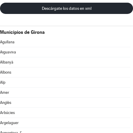
Descárgate los datos en xml
Municipios de Girona
Agullana
Aiguaviva
Albanyà
Albons
Alp
Amer
Anglès
Arbúcies
Argelaguer
Armentera, l'