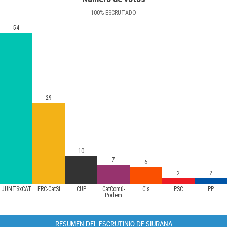
100
%
ESCRUTADO
54
29
10
7
6
2
2
JUNTSxCAT
ERC-CatSí
CUP
CatComú-
C's
PSC
PP
Podem
RESUMEN DEL ESCRUTINIO DE SIURANA