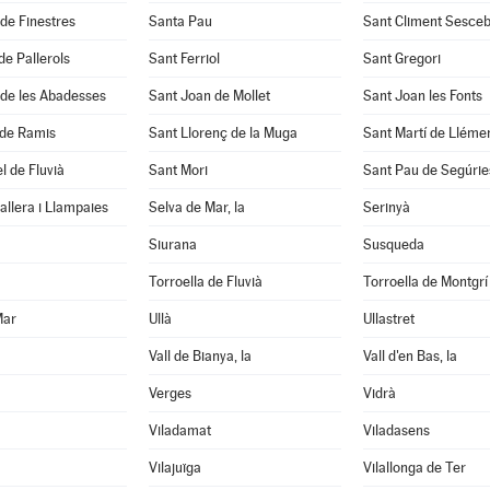
 de Finestres
Santa Pau
Sant Climent Sesce
de Pallerols
Sant Ferriol
Sant Gregori
 de les Abadesses
Sant Joan de Mollet
Sant Joan les Fonts
 de Ramis
Sant Llorenç de la Muga
Sant Martí de Lléme
l de Fluvià
Sant Mori
Sant Pau de Segúrie
llera i Llampaies
Selva de Mar, la
Serinyà
Siurana
Susqueda
Torroella de Fluvià
Torroella de Montgrí
Mar
Ullà
Ullastret
Vall de Bianya, la
Vall d'en Bas, la
Verges
Vidrà
Viladamat
Viladasens
Vilajuïga
Vilallonga de Ter