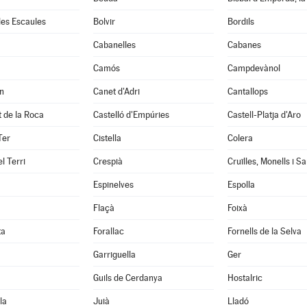
 les Escaules
Bolvir
Bordils
Cabanelles
Cabanes
Camós
Campdevànol
n
Canet d'Adri
Cantallops
it de la Roca
Castelló d'Empúries
Castell-Platja d'Aro
Ter
Cistella
Colera
l Terri
Crespià
Espinelves
Espolla
Flaçà
Foixà
ta
Forallac
Fornells de la Selva
Garriguella
Ger
Guils de Cerdanya
Hostalric
la
Juià
Lladó