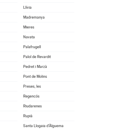
Llívia
Madremanya
Mieres
Navata
Palafrugell
Palol de Revardit
Pedret i Marzà
Pont de Molins
Preses, les
Regencós
Riudarenes
Rupià
Santa Llogaia d'Àlguema