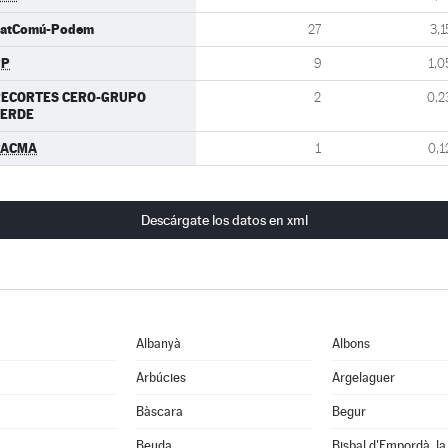
atComú-Podem
27
3,1
PP
9
1,0
RECORTES CERO-GRUPO
2
0,2
VERDE
PACMA
1
0,1
Descárgate los datos en xml
Albanyà
Albons
Arbúcies
Argelaguer
Bàscara
Begur
Beuda
Bisbal d'Empordà, la