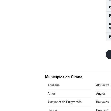
C
Municipios de Girona
Agullana
Aiguaviva
Amer
Anglès
Avinyonet de Puigventós
Banyoles
Besalú
Bescanó