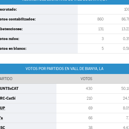
scrutado:
10
otos contabilizados:
860
86,7
bstenciones:
131
13,2
otos nulos:
3
0,3
otos en blanco:
5
0,5
VOTOS POR PARTIDOS EN VALL DE BIANYA, LA
ARTIDO
VOTOS
UNTSxCAT
430
50,1
RC-CatSí
210
24,
CUP
69
8,0
's
66
7,
PSC
38
4,4