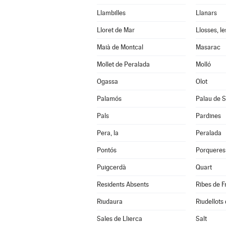
Llambilles
Llanars
Lloret de Mar
Llosses, le
Maià de Montcal
Masarac
Mollet de Peralada
Molló
Ogassa
Olot
Palamós
Palau de S
Pals
Pardines
Pera, la
Peralada
Pontós
Porqueres
Puigcerdà
Quart
Residents Absents
Ribes de F
Riudaura
Riudellots 
Sales de Llierca
Salt