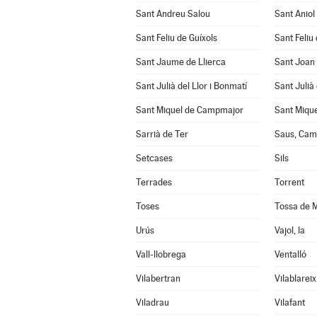
Sant Andreu Salou
Sant Aniol
Sant Feliu de Guíxols
Sant Feliu 
Sant Jaume de Llierca
Sant Joan
Sant Julià del Llor i Bonmatí
Sant Julià
Sant Miquel de Campmajor
Sant Mique
Sarrià de Ter
Saus, Cama
Setcases
Sils
Terrades
Torrent
Toses
Tossa de 
Urús
Vajol, la
Vall-llobrega
Ventalló
Vilabertran
Vilablareix
Viladrau
Vilafant