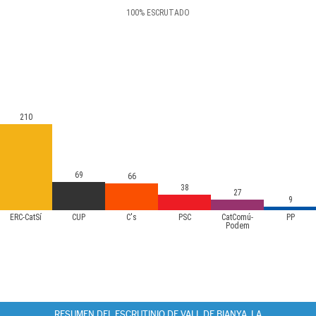
100
%
ESCRUTADO
210
69
66
38
27
9
ERC-CatSí
CUP
C's
PSC
CatComú-
PP
Podem
RESUMEN DEL ESCRUTINIO DE VALL DE BIANYA, LA