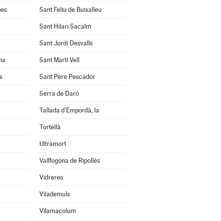
bes
Sant Feliu de Buixalleu
Sant Hilari Sacalm
Sant Jordi Desvalls
na
Sant Martí Vell
s
Sant Pere Pescador
Serra de Daró
Tallada d'Empordà, la
Tortellà
Ultramort
Vallfogona de Ripollès
Vidreres
Vilademuls
Vilamacolum