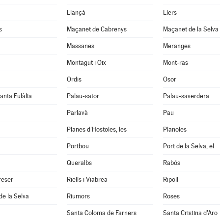
Llançà
Llers
s
Maçanet de Cabrenys
Maçanet de la Selva
Massanes
Meranges
Montagut i Oix
Mont-ras
Ordis
Osor
anta Eulàlia
Palau-sator
Palau-saverdera
Parlavà
Pau
Planes d'Hostoles, les
Planoles
Portbou
Port de la Selva, el
Queralbs
Rabós
reser
Riells i Viabrea
Ripoll
de la Selva
Riumors
Roses
Santa Coloma de Farners
Santa Cristina d'Aro