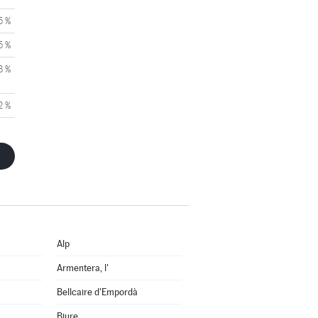
5 %
5 %
3 %
2 %
Alp
Armentera, l'
Bellcaire d'Empordà
Biure