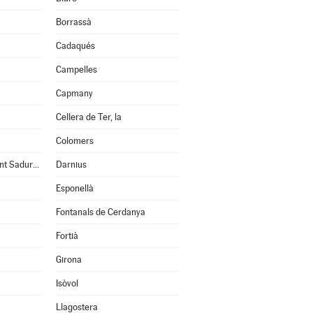
Borrassà
Cadaqués
Campelles
Capmany
Cellera de Ter, la
Colomers
Cruïlles, Monells i Sant Sadurní de l'Heura
Darnius
Esponellà
Fontanals de Cerdanya
Fortià
Girona
Isòvol
Llagostera