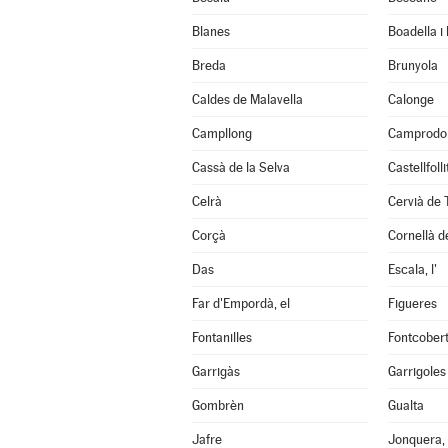
Blanes
Boadella i
Breda
Brunyola
Caldes de Malavella
Calonge
Campllong
Camprodo
Cassà de la Selva
Castellfoll
Celrà
Cervià de 
Corçà
Cornellà de
Das
Escala, l'
Far d'Empordà, el
Figueres
Fontanilles
Fontcober
Garrigàs
Garrigoles
Gombrèn
Gualta
Jafre
Jonquera, 