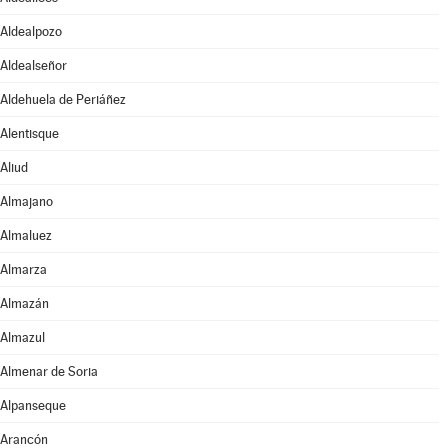
Aldealpozo
Aldealseñor
Aldehuela de Periáñez
Alentisque
Aliud
Almajano
Almaluez
Almarza
Almazán
Almazul
Almenar de Soria
Alpanseque
Arancón