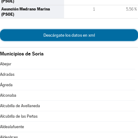
(PSOE)
Asunción Medrano Marina
1
5,56 %
(PSOE)
Descárgate los datos en xml
Municipios de Soria
Abejar
Adradas
Ágreda
Alconaba
Alcubilla de Avellaneda
Alcubilla de las Peñas
Aldealafuente
Aldealices