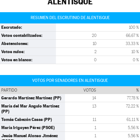
ALENTISQUE
RESUMEN DEL ESCRUTINIO DE ALENTISQUE
Escrutado:
100 %
Votos contabilizados:
20
66,67 %
Abstenciones:
10
33,33 %
Votos nulos:
2
10 %
Votos en blanco:
0
0 %
VOTOS POR SENADORES EN ALENTISQUE
PARTIDO
VOTOS
%
Gerardo Martínez Martínez (PP)
14
77,78 %
María del Mar Angulo Martínez
13
72,22 %
(PP)
Tomás Cabezón Casas (PP)
11
61,11 %
María Irigoyen Pérez (PSOE)
1
5,56 %
Jesús Manuel Alonso Jiménez
1
5,56 %