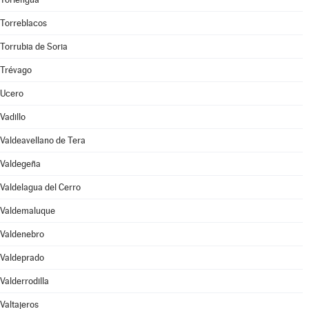
Torreblacos
Torrubia de Soria
Trévago
Ucero
Vadillo
Valdeavellano de Tera
Valdegeña
Valdelagua del Cerro
Valdemaluque
Valdenebro
Valdeprado
Valderrodilla
Valtajeros