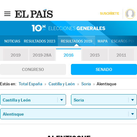
SUSCRÍBETE
10N | Eleccion
NOTICIAS
RESULTADOS 2023
RESULTADOS 2019
MAPA
ESCAÑOS POR 
2019
2019-28A
2016
2015
2011
CONGRESO
SENADO
Estás en:
Total España
»
Castilla y León
»
Soria
»
Alentisque