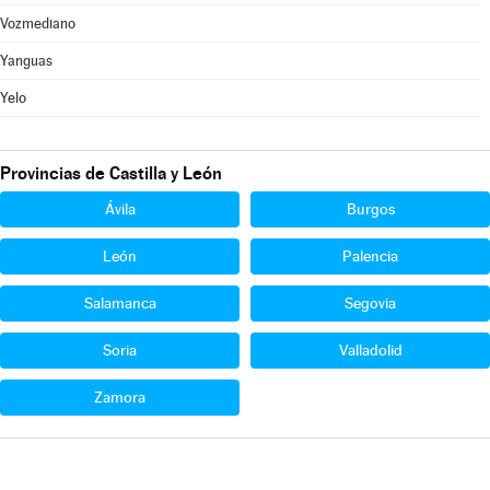
Vozmediano
Yanguas
Yelo
Provincias de Castilla y León
Ávila
Burgos
León
Palencia
Salamanca
Segovia
Soria
Valladolid
Zamora