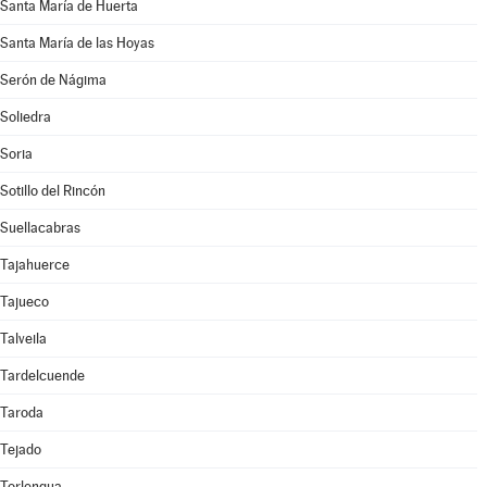
Santa María de Huerta
Santa María de las Hoyas
Serón de Nágima
Soliedra
Soria
Sotillo del Rincón
Suellacabras
Tajahuerce
Tajueco
Talveila
Tardelcuende
Taroda
Tejado
Torlengua