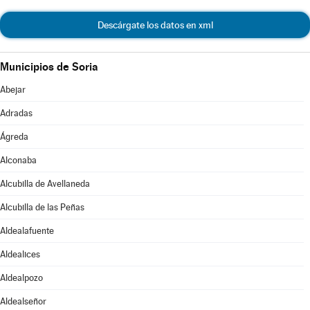
Descárgate los datos en xml
Municipios de Soria
Abejar
Adradas
Ágreda
Alconaba
Alcubilla de Avellaneda
Alcubilla de las Peñas
Aldealafuente
Aldealices
Aldealpozo
Aldealseñor