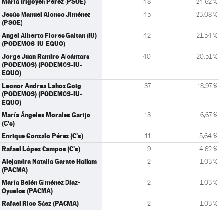
María Irigoyen Pérez (PSOE)
48
24,62 %
Jesús Manuel Alonso Jiménez
45
23,08 %
(PSOE)
Angel Alberto Flores Gaitan (IU)
42
21,54 %
(PODEMOS-IU-EQUO)
Jorge Juan Ramiro Alcántara
40
20,51 %
(PODEMOS) (PODEMOS-IU-
EQUO)
Leonor Andrea Lahoz Goig
37
18,97 %
(PODEMOS) (PODEMOS-IU-
EQUO)
María Ángeles Morales Garijo
13
6,67 %
(C's)
Enrique Gonzalo Pérez (C's)
11
5,64 %
Rafael López Campos (C's)
9
4,62 %
Alejandra Natalia Garate Hallam
2
1,03 %
(PACMA)
María Belén Giménez Díaz-
2
1,03 %
Oyuelos (PACMA)
Rafael Rico Sáez (PACMA)
2
1,03 %