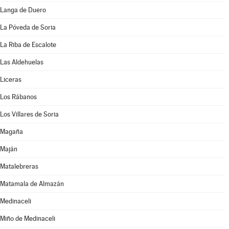
Langa de Duero
La Póveda de Soria
La Riba de Escalote
Las Aldehuelas
Liceras
Los Rábanos
Los Villares de Soria
Magaña
Maján
Matalebreras
Matamala de Almazán
Medinaceli
Miño de Medinaceli