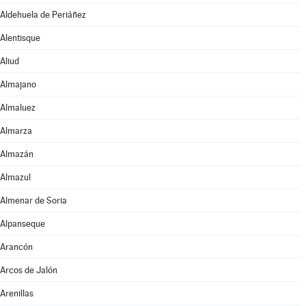
Aldehuela de Periáñez
Alentisque
Aliud
Almajano
Almaluez
Almarza
Almazán
Almazul
Almenar de Soria
Alpanseque
Arancón
Arcos de Jalón
Arenillas