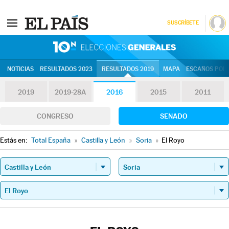
SUSCRÍBETE
10N | Eleccion
NOTICIAS
RESULTADOS 2023
RESULTADOS 2019
MAPA
ESCAÑOS POR 
2019
2019-28A
2016
2015
2011
CONGRESO
SENADO
Estás en:
Total España
»
Castilla y León
»
Soria
»
El Royo