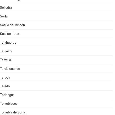
Soliedra
Soria
Sotillo del Rincón
Suellacabras
Tajahuerce
Tajueco
Talveila
Tardelcuende
Taroda
Tejado
Torlengua
Torreblacos
Torrubia de Soria