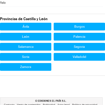
Yelo
Provincias de Castilla y León
Ávila
Burgos
León
Palencia
Salamanca
Segovia
Soria
Valladolid
Zamora
EDICIONES EL PAÍS S.L.
©
Contacto
Venta de contenidos
Publicidad
Aviso legal
Política de privacidad