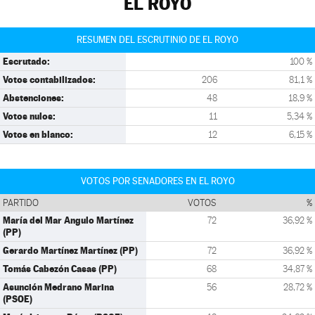
EL ROYO
RESUMEN DEL ESCRUTINIO DE EL ROYO
Escrutado:
100 %
Votos contabilizados:
206
81,1 %
Abstenciones:
48
18,9 %
Votos nulos:
11
5,34 %
Votos en blanco:
12
6,15 %
VOTOS POR SENADORES EN EL ROYO
PARTIDO
VOTOS
%
María del Mar Angulo Martínez
72
36,92 %
(PP)
Gerardo Martínez Martínez (PP)
72
36,92 %
Tomás Cabezón Casas (PP)
68
34,87 %
Asunción Medrano Marina
56
28,72 %
(PSOE)