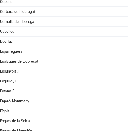
Copons
Corbera de Llobregat
Cornellà de Llobregat
Cubelles
Dosrius
Esparreguera
Esplugues de Llobregat
Espunyola, l'
Esquirol, l'
Estany, l'
Figaró-Montmany
Fígols
Fogars de la Selva
Fogars de Montclús