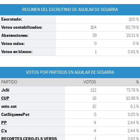
RESUMEN DEL ESCRUTINIO DE AGUILAR DE SEGARRA
Escrutado:
100 %
Votos contabilizados:
164
80,79 %
Abstenciones:
39
19,21 %
Votos nulos:
0
0 %
Votos en blanco:
1
0,61 %
VOTOS POR PARTIDOS EN AGUILAR DE SEGARRA
PARTIDO
VOTOS
%
JxSí
121
73,78 %
CUP
18
10,98 %
unio.cat
10
6,1 %
CatSíqueesPot
5
3,05 %
PP
4
2,44 %
C's
4
2,44 %
RECORTES CERO-ELS VERDS
1
0,61 %