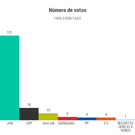
Número de votos
100
%
ESCRUTADO
121
18
10
5
4
4
1
JxSí
CUP
unio.cat
CatSíqueesPot
PP
C's
RECORTES
CERO-ELS
VERDS