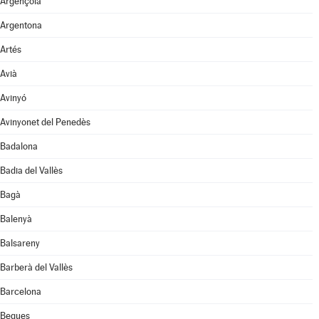
Argençola
Argentona
Artés
Avià
Avinyó
Avinyonet del Penedès
Badalona
Badia del Vallès
Bagà
Balenyà
Balsareny
Barberà del Vallès
Barcelona
Begues