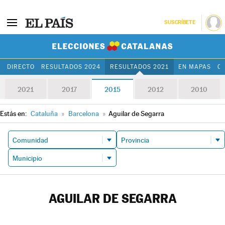
SUSCRÍBETE
Elecciones Cat
DIRECTO
RESULTADOS 2024
RESULTADOS 2021
EN MAPAS
C
2021
2017
2015
2012
2010
Estás en:
Cataluña
»
Barcelona
»
Aguilar de Segarra
AGUILAR DE SEGARRA