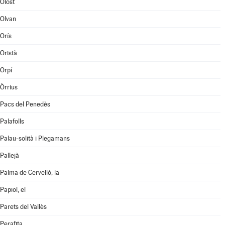
Olost
Olvan
Orís
Oristà
Orpí
Òrrius
Pacs del Penedès
Palafolls
Palau-solità i Plegamans
Pallejà
Palma de Cervelló, la
Papiol, el
Parets del Vallès
Perafita