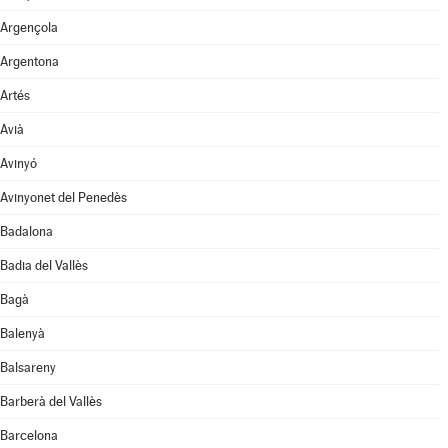
Argençola
Argentona
Artés
Avià
Avinyó
Avinyonet del Penedès
Badalona
Badia del Vallès
Bagà
Balenyà
Balsareny
Barberà del Vallès
Barcelona