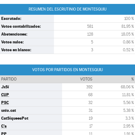
RESUMEN DEL ESCRUTINIO DE MONTESQUIU
Escrutado:
100 %
Votos contabilizados:
581
81,95 %
Abstenciones:
128
18,05 %
Votos nulos:
5
0,86 %
Votos en blanco:
3
0,52 %
VOTOS POR PARTIDOS EN MONTESQUIU
PARTIDO
VOTOS
%
JxSí
392
68,06 %
CUP
68
11,81 %
PSC
32
5,56 %
unio.cat
31
5,38 %
CatSíqueesPot
19
3,3 %
C's
17
2,95 %
PP
11
1,91 %