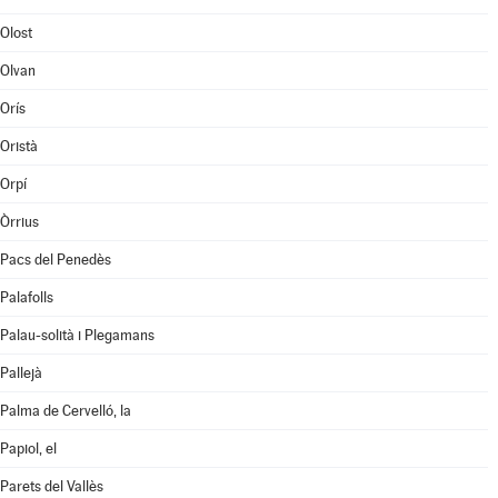
Olost
Olvan
Orís
Oristà
Orpí
Òrrius
Pacs del Penedès
Palafolls
Palau-solità i Plegamans
Pallejà
Palma de Cervelló, la
Papiol, el
Parets del Vallès