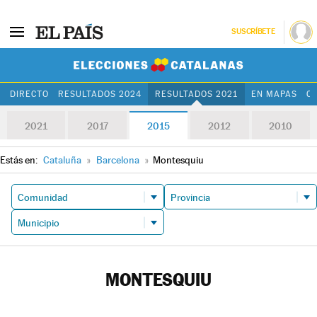
SUSCRÍBETE
Elecciones Cat
DIRECTO
RESULTADOS 2024
RESULTADOS 2021
EN MAPAS
C
2021
2017
2015
2012
2010
Estás en:
Cataluña
»
Barcelona
»
Montesquiu
MONTESQUIU