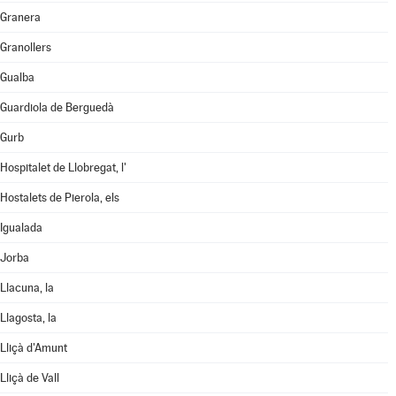
Granera
Granollers
Gualba
Guardiola de Berguedà
Gurb
Hospitalet de Llobregat, l'
Hostalets de Pierola, els
Igualada
Jorba
Llacuna, la
Llagosta, la
Lliçà d'Amunt
Lliçà de Vall