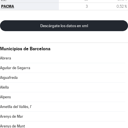
PACMA
3
0,52 %
Descárgate los datos en xml
Municipios de Barcelona
Abrera
Aguilar de Segarra
Aiguafreda
Alella
Alpens
Ametlla del Vallès, l'
Arenys de Mar
Arenys de Munt