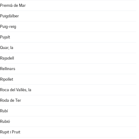
Premià de Mar
Puigdàlber
Puig-reig
Pujalt
Quar, la
Rajadell
Rellinars
Ripollet
Roca del Vallès, la
Roda de Ter
Rubí
Rubió
Rupit i Pruit