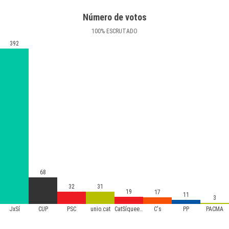
Número de votos
100
%
ESCRUTADO
392
68
32
31
19
17
11
3
JxSí
CUP
PSC
unio.cat
CatSíqueesPot
C's
PP
PACMA