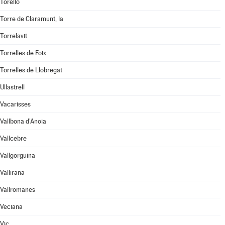
Torelló
Torre de Claramunt, la
Torrelavit
Torrelles de Foix
Torrelles de Llobregat
Ullastrell
Vacarisses
Vallbona d'Anoia
Vallcebre
Vallgorguina
Vallirana
Vallromanes
Veciana
Vic