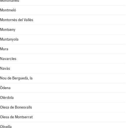
Montmaneu
Montmeló
Montornès del Vallès
Montseny
Muntanyola
Mura
Navarcles
Navàs
Nou de Berguedà, la
Òdena
Olèrdola
Olesa de Bonesvalls
Olesa de Montserrat
Olivella