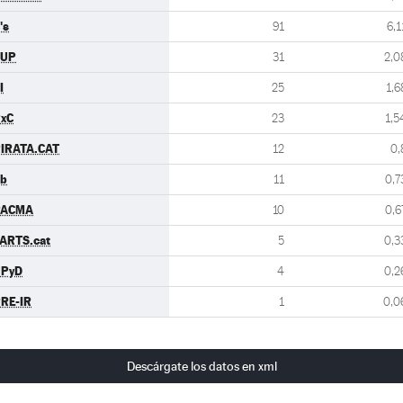
's
91
6,1
CUP
31
2,0
I
25
1,6
xC
23
1,5
IRATA.CAT
12
0,
b
11
0,7
PACMA
10
0,6
ARTS.cat
5
0,3
UPyD
4
0,2
RE-IR
1
0,0
Descárgate los datos en xml