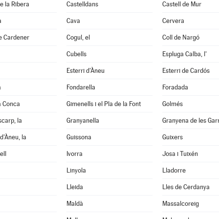
e la Ribera
Castelldans
Castell de Mur
à
Cava
Cervera
e Cardener
Cogul, el
Coll de Nargó
Cubells
Espluga Calba, l'
Esterri d'Àneu
Esterri de Cardós
a
Fondarella
Foradada
a Conca
Gimenells i el Pla de la Font
Golmés
scarp, la
Granyanella
Granyena de les Gar
d'Àneu, la
Guissona
Guixers
ell
Ivorra
Josa i Tuixén
Linyola
Lladorre
Lleida
Lles de Cerdanya
Maldà
Massalcoreig