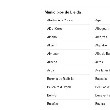
Municipios de Lleida
Abella de la Conca
Àger
Alàs i Cerc
Albagés, l'
Alcanó
Alcarràs
Algerri
Alguaire
Almenar
Alòs de Ba
Arbeca
Arres
Aspa
Avellanes i
Baronia de Rialb, la
Bassella
Bellcaire d'Urgell
Bell-lloc d
Bellvís
Benavent 
Bossòst
Bovera