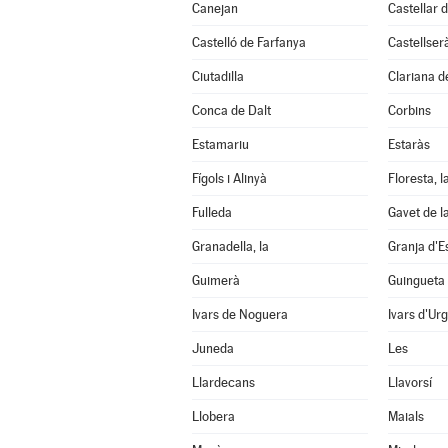
Canejan
Castellar d
Castelló de Farfanya
Castellser
Ciutadilla
Clariana d
Conca de Dalt
Corbins
Estamariu
Estaràs
Fígols i Alinyà
Floresta, l
Fulleda
Gavet de l
Granadella, la
Granja d'E
Guimerà
Guingueta 
Ivars de Noguera
Ivars d'Urg
Juneda
Les
Llardecans
Llavorsí
Llobera
Maials