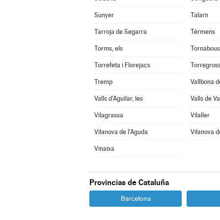
Sunyer
Talarn
Tarroja de Segarra
Térmens
Torms, els
Tornabous
Torrefeta i Florejacs
Torregros
Tremp
Vallbona d
Valls d'Aguilar, les
Valls de Val
Vilagrassa
Vilaller
Vilanova de l'Aguda
Vilanova d
Vinaixa
Provincias de Cataluña
Barcelona