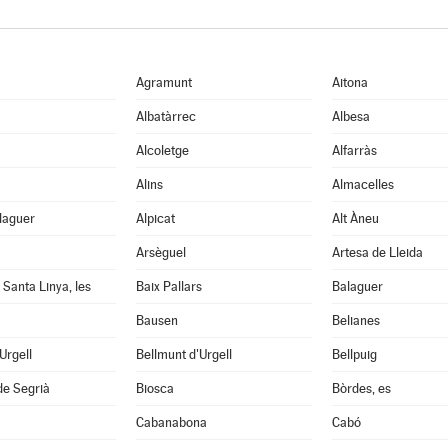
Agramunt
Aitona
Albatàrrec
Albesa
Alcoletge
Alfarràs
Alins
Almacelles
laguer
Alpicat
Alt Àneu
Arsèguel
Artesa de Lleida
 Santa Linya, les
Baix Pallars
Balaguer
Bausen
Belianes
'Urgell
Bellmunt d'Urgell
Bellpuig
de Segrià
Biosca
Bòrdes, es
Cabanabona
Cabó