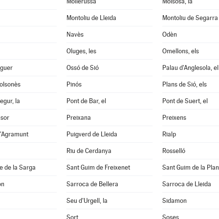
Mollerussa
Molsosa, la
Montoliu de Lleida
Montoliu de Segarra
Navès
Odèn
Oluges, les
Omellons, els
aguer
Ossó de Sió
Palau d'Anglesola, el
Solsonès
Pinós
Plans de Sió, els
egur, la
Pont de Bar, el
Pont de Suert, el
nsor
Preixana
Preixens
d'Agramunt
Puigverd de Lleida
Rialp
Riu de Cerdanya
Rosselló
e de la Sarga
Sant Guim de Freixenet
Sant Guim de la Pla
on
Sarroca de Bellera
Sarroca de Lleida
Seu d'Urgell, la
Sidamon
Sort
Soses