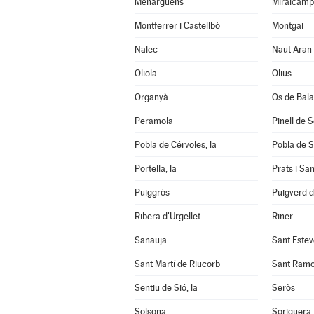
Menàrguens
Miralcamp
Montferrer i Castellbò
Montgai
Nalec
Naut Aran
Oliola
Olius
Organyà
Os de Bal
Peramola
Pinell de 
Pobla de Cérvoles, la
Pobla de S
Portella, la
Prats i Sa
Puiggròs
Puigverd 
Ribera d'Urgellet
Riner
Sanaüja
Sant Estev
Sant Martí de Riucorb
Sant Ram
Sentiu de Sió, la
Seròs
Solsona
Soriguera