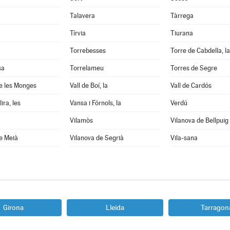
Talavera
Tàrrega
Tírvia
Tiurana
Torrebesses
Torre de Cabdella, la
sa
Torrelameu
Torres de Segre
e les Monges
Vall de Boí, la
Vall de Cardós
ira, les
Vansa i Fórnols, la
Verdú
Vilamòs
Vilanova de Bellpuig
e Meià
Vilanova de Segrià
Vila-sana
Girona
Lleida
Tarragon