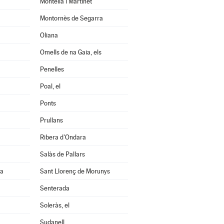
Montellà i Martinet
Montornès de Segarra
Oliana
Omells de na Gaia, els
Penelles
Poal, el
Ponts
Prullans
Ribera d'Ondara
Salàs de Pallars
na
Sant Llorenç de Morunys
Senterada
Soleràs, el
Sudanell