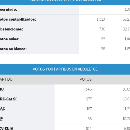
scrutado:
10
otos contabilizados:
1.510
67,2
bstenciones:
736
32,7
otos nulos:
22
1,4
otos en blanco:
28
1,8
VOTOS POR PARTIDOS EN ALCOLETGE
ARTIDO
VOTOS
iU
546
36,6
RC-Cat Sí
277
18,6
PSC
167
11,2
PP
153
10,2
CV-EUiA
104
6,9