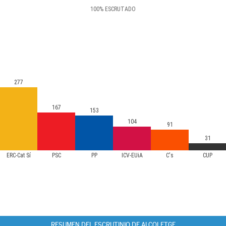
100
%
ESCRUTADO
277
167
153
104
91
31
ERC-Cat Sí
PSC
PP
ICV-EUiA
C's
CUP
RESUMEN DEL ESCRUTINIO DE ALCOLETGE