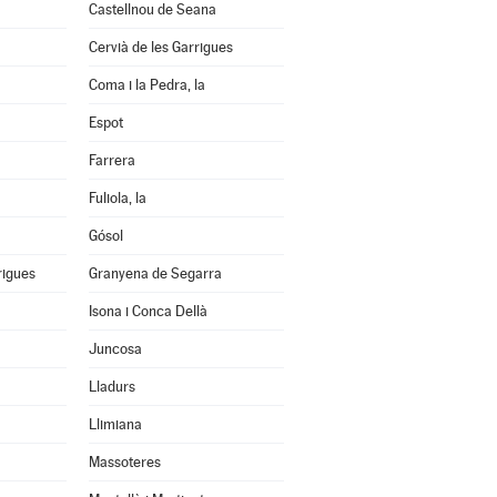
Castellnou de Seana
Cervià de les Garrigues
Coma i la Pedra, la
Espot
Farrera
Fuliola, la
Gósol
rigues
Granyena de Segarra
Isona i Conca Dellà
Juncosa
Lladurs
Llimiana
Massoteres