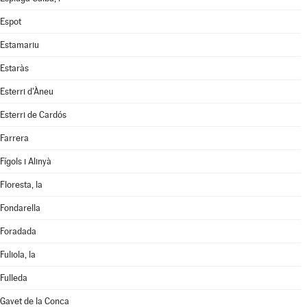
Espot
Estamariu
Estaràs
Esterri d'Àneu
Esterri de Cardós
Farrera
Fígols i Alinyà
Floresta, la
Fondarella
Foradada
Fuliola, la
Fulleda
Gavet de la Conca