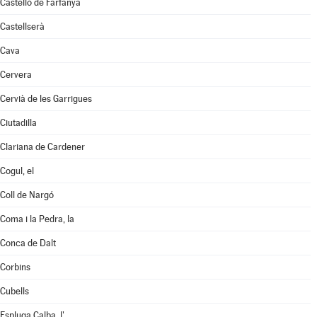
Castelló de Farfanya
Castellserà
Cava
Cervera
Cervià de les Garrigues
Ciutadilla
Clariana de Cardener
Cogul, el
Coll de Nargó
Coma i la Pedra, la
Conca de Dalt
Corbins
Cubells
Espluga Calba, l'