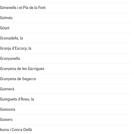
Gimenells i el Pla de la Font
Golmés
Gósol
Granadella, la
Granja d'Escarp, la
Granyanella
Granyena de les Garrigues
Granyena de Segarra
Guimerà
Guingueta d'Àneu, la
Guissona
Guixers
Isona i Conca Dellà