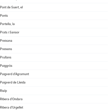
Pont de Suert, el
Ponts
Portella, la
Prats i Sansor
Preixana
Preixens
Prullans
Puiggròs
Puigverd d'Agramunt
Puigverd de Lleida
Rialp
Ribera d'Ondara
Ribera d'Urgellet