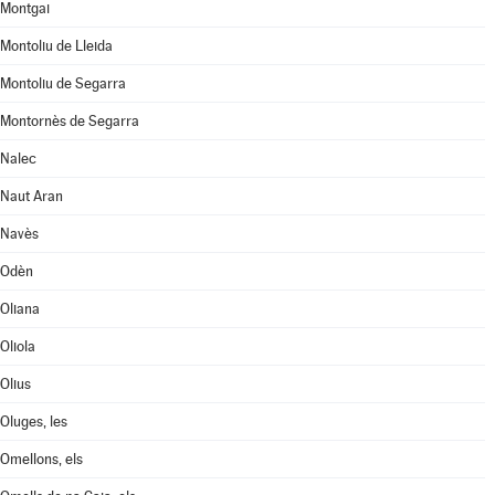
Montgai
Montoliu de Lleida
Montoliu de Segarra
Montornès de Segarra
Nalec
Naut Aran
Navès
Odèn
Oliana
Oliola
Olius
Oluges, les
Omellons, els