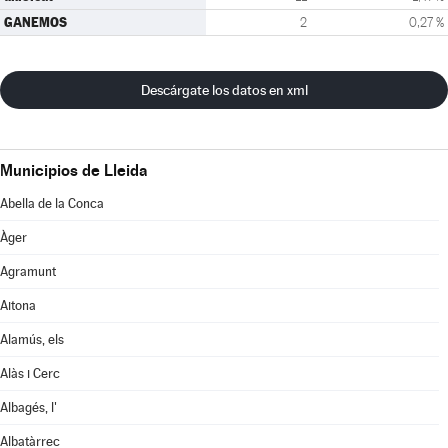
GANEMOS
2
0,27 %
Descárgate los datos en xml
Municipios de Lleida
Abella de la Conca
Àger
Agramunt
Aitona
Alamús, els
Alàs i Cerc
Albagés, l'
Albatàrrec