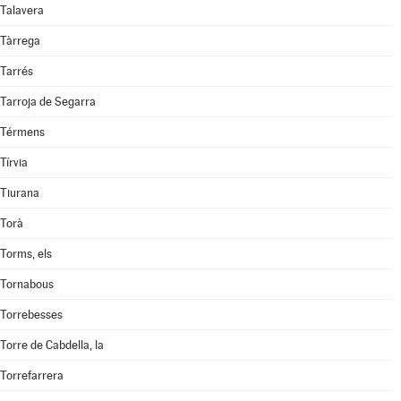
Talavera
Tàrrega
Tarrés
Tarroja de Segarra
Térmens
Tírvia
Tiurana
Torà
Torms, els
Tornabous
Torrebesses
Torre de Cabdella, la
Torrefarrera