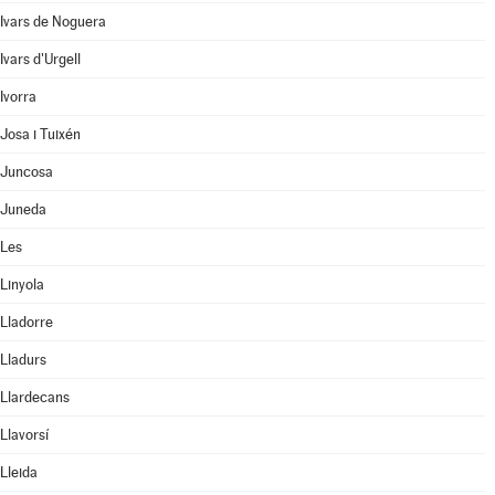
Ivars de Noguera
Ivars d'Urgell
Ivorra
Josa i Tuixén
Juncosa
Juneda
Les
Linyola
Lladorre
Lladurs
Llardecans
Llavorsí
Lleida