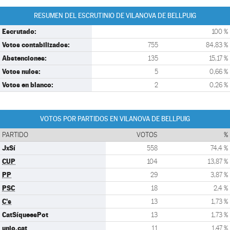
RESUMEN DEL ESCRUTINIO DE VILANOVA DE BELLPUIG
Escrutado:
100 %
Votos contabilizados:
755
84,83 %
Abstenciones:
135
15,17 %
Votos nulos:
5
0,66 %
Votos en blanco:
2
0,26 %
VOTOS POR PARTIDOS EN VILANOVA DE BELLPUIG
PARTIDO
VOTOS
%
JxSí
558
74,4 %
CUP
104
13,87 %
PP
29
3,87 %
PSC
18
2,4 %
C's
13
1,73 %
CatSíqueesPot
13
1,73 %
unio.cat
11
1,47 %