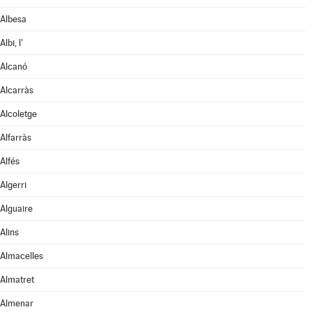
Albesa
Albi, l'
Alcanó
Alcarràs
Alcoletge
Alfarràs
Alfés
Algerri
Alguaire
Alins
Almacelles
Almatret
Almenar