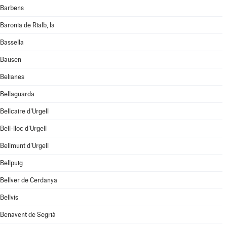
Barbens
Baronia de Rialb, la
Bassella
Bausen
Belianes
Bellaguarda
Bellcaire d'Urgell
Bell-lloc d'Urgell
Bellmunt d'Urgell
Bellpuig
Bellver de Cerdanya
Bellvís
Benavent de Segrià