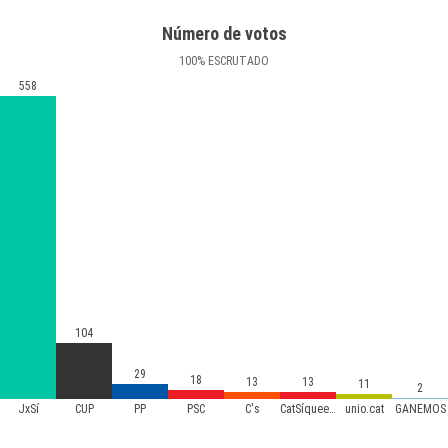
Número de votos
100
%
ESCRUTADO
558
104
29
18
13
13
11
2
JxSí
CUP
PP
PSC
C's
CatSíqueesPot
unio.cat
GANEMOS