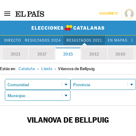
SUSCRÍBETE
Elecciones Cat
DIRECTO
RESULTADOS 2024
RESULTADOS 2021
EN MAPAS
C
2021
2017
2015
2012
2010
Estás en:
Cataluña
»
Lleida
»
Vilanova de Bellpuig
VILANOVA DE BELLPUIG