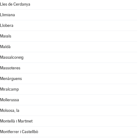
Lles de Cerdanya
Llimiana
Llobera
Maials
Maldà
Massalcoreig
Massoteres
Menàrguens
Miralcamp
Mollerussa
Molsosa, la
Montellà i Martinet
Montferrer i Castellbò