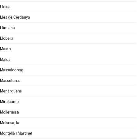
Lleida
Lles de Cerdanya
Llimiana
Llobera
Maials
Maldà
Massalcoreig
Massoteres
Menàrguens
Miralcamp
Mollerussa
Molsosa, la
Montellà i Martinet