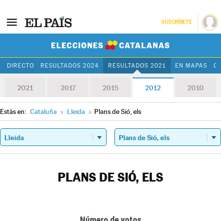
SUSCRÍBETE
Elecciones Cat
DIRECTO
RESULTADOS 2024
RESULTADOS 2021
EN MAPAS
C
2021
2017
2015
2012
2010
Estás en:
Cataluña
»
Lleida
»
Plans de Sió, els
PLANS DE SIÓ, ELS
Número de votos