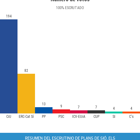
100
%
ESCRUTADO
194
82
13
9
7
7
4
4
CiU
ERC-Cat Sí
PP
PSC
ICV-EUiA
CUP
SI
C's
RESUMEN DEL ESCRUTINIO DE PLANS DE SIÓ, ELS