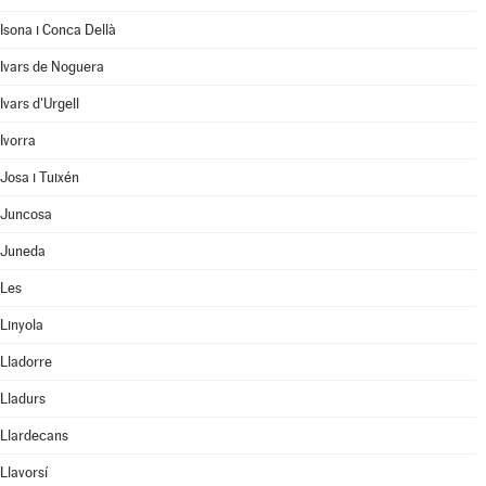
Isona i Conca Dellà
Ivars de Noguera
Ivars d'Urgell
Ivorra
Josa i Tuixén
Juncosa
Juneda
Les
Linyola
Lladorre
Lladurs
Llardecans
Llavorsí