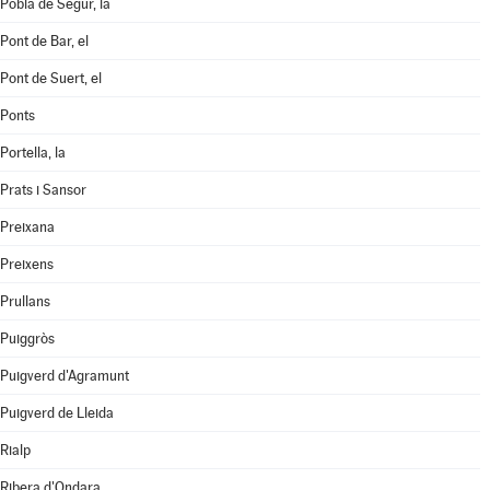
Pobla de Segur, la
Pont de Bar, el
Pont de Suert, el
Ponts
Portella, la
Prats i Sansor
Preixana
Preixens
Prullans
Puiggròs
Puigverd d'Agramunt
Puigverd de Lleida
Rialp
Ribera d'Ondara