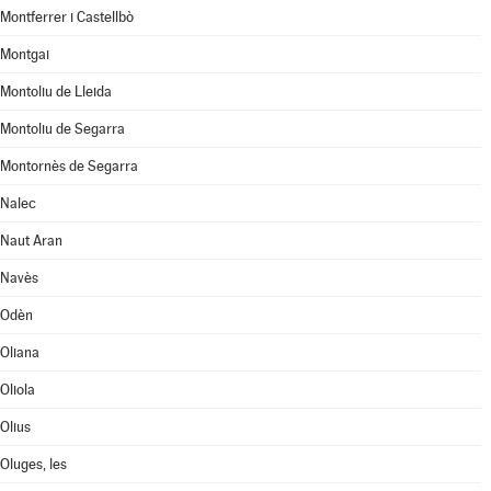
Montferrer i Castellbò
Montgai
Montoliu de Lleida
Montoliu de Segarra
Montornès de Segarra
Nalec
Naut Aran
Navès
Odèn
Oliana
Oliola
Olius
Oluges, les