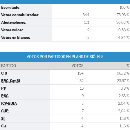
Escrutado:
100 %
Votos contabilizados:
344
73,98 %
Abstenciones:
121
26,02 %
Votos nulos:
2
0,58 %
Votos en blanco:
17
4,94 %
VOTOS POR PARTIDOS EN PLANS DE SIÓ, ELS
PARTIDO
VOTOS
%
CiU
194
56,72 %
ERC-Cat Sí
82
23,97 %
PP
13
3,8 %
PSC
9
2,63 %
ICV-EUiA
7
2,04 %
CUP
7
2,04 %
SI
4
1,16 %
C's
4
1,16 %