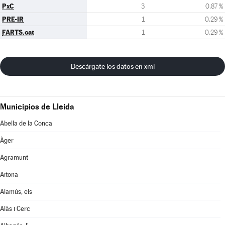
PxC
3
0,87 %
PRE-IR
1
0,29 %
FARTS.cat
1
0,29 %
Descárgate los datos en xml
Municipios de Lleida
Abella de la Conca
Àger
Agramunt
Aitona
Alamús, els
Alàs i Cerc