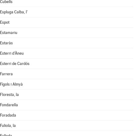
Cubells
Espluga Calba, l'
Espot
Estamariu
Estaràs
Esterri d'Àneu
Esterri de Cardós
Farrera
Fígols i Alinyà
Floresta, la
Fondarella
Foradada
Fuliola, la
Fulleda