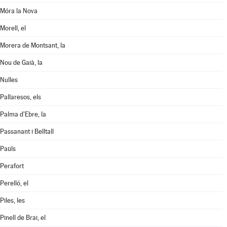
Móra la Nova
Morell, el
Morera de Montsant, la
Nou de Gaià, la
Nulles
Pallaresos, els
Palma d'Ebre, la
Passanant i Belltall
Paüls
Perafort
Perelló, el
Piles, les
Pinell de Brai, el