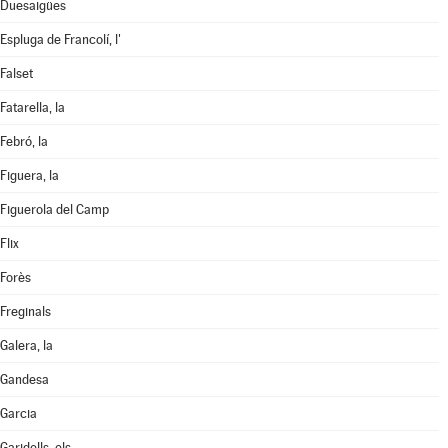
Duesaigües
Espluga de Francolí, l'
Falset
Fatarella, la
Febró, la
Figuera, la
Figuerola del Camp
Flix
Forès
Freginals
Galera, la
Gandesa
Garcia
Garidells, els