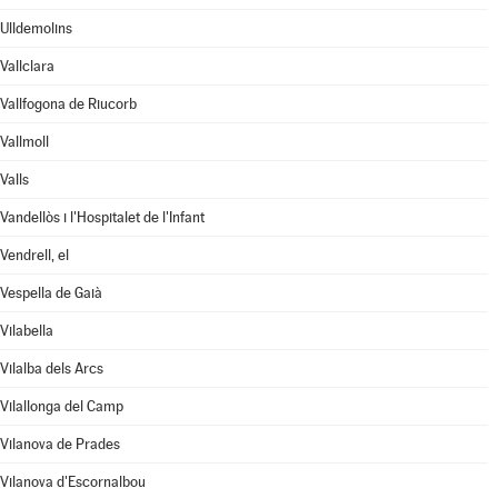
Ulldemolins
Vallclara
Vallfogona de Riucorb
Vallmoll
Valls
Vandellòs i l'Hospitalet de l'Infant
Vendrell, el
Vespella de Gaià
Vilabella
Vilalba dels Arcs
Vilallonga del Camp
Vilanova de Prades
Vilanova d'Escornalbou