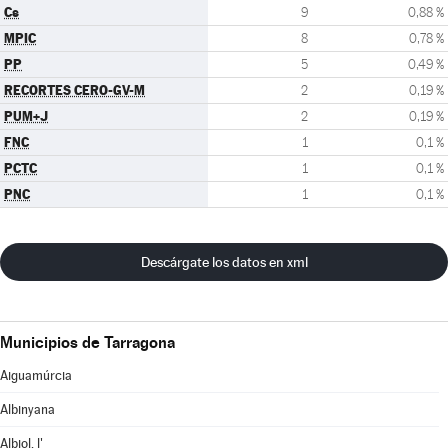
Cs
9
0,88 %
MPIC
8
0,78 %
PP
5
0,49 %
RECORTES CERO-GV-M
2
0,19 %
PUM+J
2
0,19 %
FNC
1
0,1 %
PCTC
1
0,1 %
PNC
1
0,1 %
Descárgate los datos en xml
Municipios de Tarragona
Aiguamúrcia
Albinyana
Albiol, l'