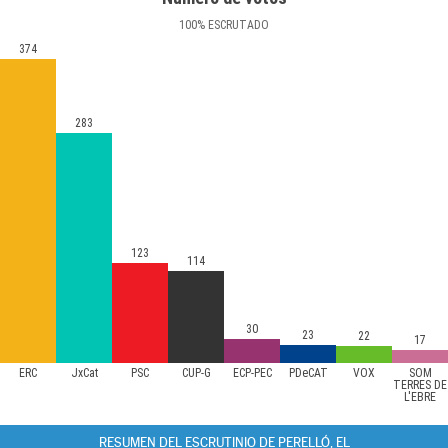
100
%
ESCRUTADO
374
283
123
114
30
23
22
17
ERC
JxCat
PSC
CUP-G
ECP-PEC
PDeCAT
VOX
SOM
TERRES DE
L'EBRE
RESUMEN DEL ESCRUTINIO DE PERELLÓ, EL