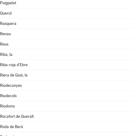
Puigpelat
Querol
Rasquera
Renau
Reus
Riba, la
Riba-roja d'Ebre
Riera de Gaià, la
Riudecanyes
Riudecols
Riudoms
Rocafort de Queralt
Roda de Berà