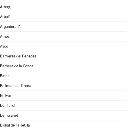
Arboç, l'
Arbolí
Argentera, l'
Arnes
Ascó
Banyeres del Penedès
Barberà de la Conca
Batea
Bellmunt del Priorat
Bellvei
Benifallet
Benissanet
Bisbal de Falset, la