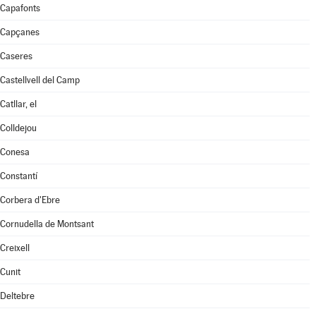
Capafonts
Capçanes
Caseres
Castellvell del Camp
Catllar, el
Colldejou
Conesa
Constantí
Corbera d'Ebre
Cornudella de Montsant
Creixell
Cunit
Deltebre