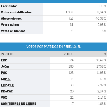
Escrutado:
100 %
Votos contabilizados:
1.058
59,64 %
Abstenciones:
716
40,36 %
Votos nulos:
31
2,93 %
Votos en blanco:
12
1,13 %
VOTOS POR PARTIDOS EN PERELLÓ, EL
PARTIDO
VOTOS
%
ERC
374
36,42 %
JxCat
283
27,56 %
PSC
123
11,98 %
CUP-G
114
11,1 %
ECP-PEC
30
2,92 %
PDeCAT
23
2,24 %
VOX
22
2,14 %
SOM TERRES DE L'EBRE
17
1,66 %