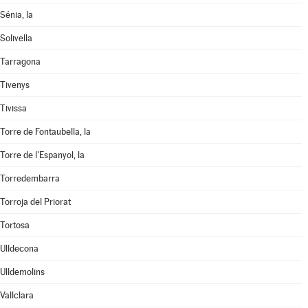
Sénia, la
Solivella
Tarragona
Tivenys
Tivissa
Torre de Fontaubella, la
Torre de l'Espanyol, la
Torredembarra
Torroja del Priorat
Tortosa
Ulldecona
Ulldemolins
Vallclara