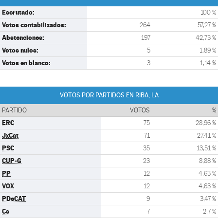
Escrutado:
100 %
Votos contabilizados:
264
57,27 %
Abstenciones:
197
42,73 %
Votos nulos:
5
1,89 %
Votos en blanco:
3
1,14 %
VOTOS POR PARTIDOS EN RIBA, LA
PARTIDO
VOTOS
%
ERC
75
28,96 %
JxCat
71
27,41 %
PSC
35
13,51 %
CUP-G
23
8,88 %
PP
12
4,63 %
VOX
12
4,63 %
PDeCAT
9
3,47 %
Cs
7
2,7 %