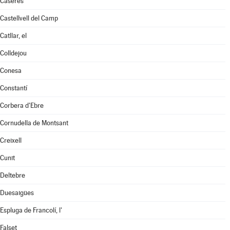
Caseres
Castellvell del Camp
Catllar, el
Colldejou
Conesa
Constantí
Corbera d'Ebre
Cornudella de Montsant
Creixell
Cunit
Deltebre
Duesaigües
Espluga de Francolí, l'
Falset