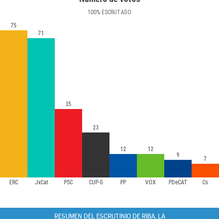
100
%
ESCRUTADO
75
71
35
23
12
12
9
7
ERC
JxCat
PSC
CUP-G
PP
VOX
PDeCAT
Cs
RESUMEN DEL ESCRUTINIO DE RIBA, LA