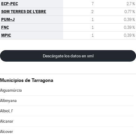
ECP-PEC
7
2,7 %
SOM TERRES DE L'EBRE
2
0,77 %
PUM+J
1
0,39 %
FNC
1
0,39 %
MPIC
1
0,39 %
Descárgate los datos en xml
Municipios de Tarragona
Aiguamúrcia
Albinyana
Albiol, l'
Alcanar
Alcover