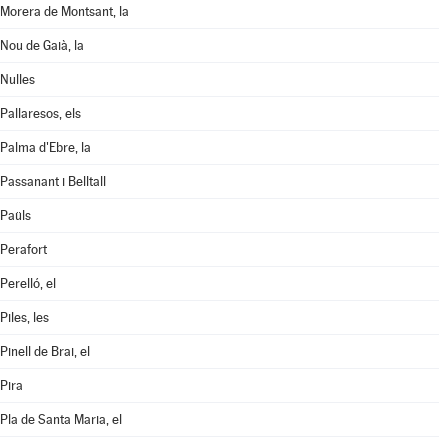
Morera de Montsant, la
Nou de Gaià, la
Nulles
Pallaresos, els
Palma d'Ebre, la
Passanant i Belltall
Paüls
Perafort
Perelló, el
Piles, les
Pinell de Brai, el
Pira
Pla de Santa Maria, el