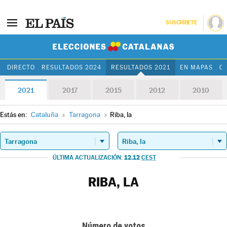
SUSCRÍBETE
Elecciones Cat
DIRECTO
RESULTADOS 2024
RESULTADOS 2021
EN MAPAS
C
2021
2017
2015
2012
2010
Estás en:
Cataluña
»
Tarragona
»
Riba, la
12.12
ÚLTIMA ACTUALIZACIÓN:
CEST
RIBA, LA
Número de votos