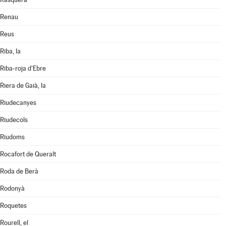
Renau
Reus
Riba, la
Riba-roja d'Ebre
Riera de Gaià, la
Riudecanyes
Riudecols
Riudoms
Rocafort de Queralt
Roda de Berà
Rodonyà
Roquetes
Rourell, el