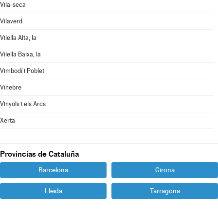
Vila-seca
Vilaverd
Vilella Alta, la
Vilella Baixa, la
Vimbodí i Poblet
Vinebre
Vinyols i els Arcs
Xerta
Provincias de Cataluña
Barcelona
Girona
Lleida
Tarragona