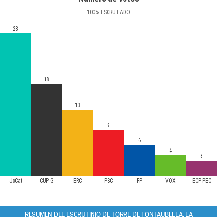
100
%
ESCRUTADO
28
18
13
9
6
4
3
JxCat
CUP-G
ERC
PSC
PP
VOX
ECP-PEC
RESUMEN DEL ESCRUTINIO DE TORRE DE FONTAUBELLA, LA