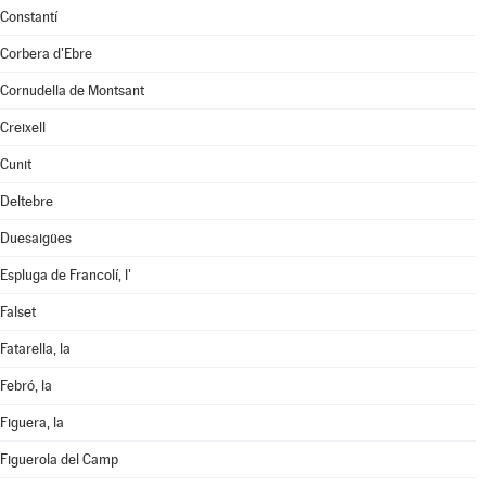
Constantí
Corbera d'Ebre
Cornudella de Montsant
Creixell
Cunit
Deltebre
Duesaigües
Espluga de Francolí, l'
Falset
Fatarella, la
Febró, la
Figuera, la
Figuerola del Camp