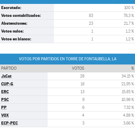
Escrutado:
100 %
Votos contabilizados:
83
78,3 %
Abstenciones:
23
21,7 %
Votos nulos:
1
1,2 %
Votos en blanco:
1
1,2 %
VOTOS POR PARTIDOS EN TORRE DE FONTAUBELLA, LA
PARTIDO
VOTOS
%
JxCat
28
34,15 %
CUP-G
18
21,95 %
ERC
13
15,85 %
PSC
9
10,98 %
PP
6
7,32 %
VOX
4
4,88 %
ECP-PEC
3
3,66 %