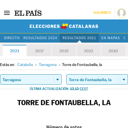
SUSCRÍBETE
Elecciones Cat
DIRECTO
RESULTADOS 2024
RESULTADOS 2021
EN MAPAS
C
2021
2017
2015
2012
2010
Estás en:
Cataluña
»
Tarragona
»
Torre de Fontaubella, la
12.12
ÚLTIMA ACTUALIZACIÓN:
CEST
TORRE DE FONTAUBELLA, LA
Número de votos