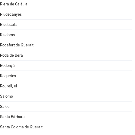
Riera de Gaià, la
Riudecanyes
Riudecols
Riudoms
Rocafort de Queralt
Roda de Berà
Rodonyà
Roquetes
Rourell, el
Salomó
Salou
Santa Bàrbara
Santa Coloma de Queralt