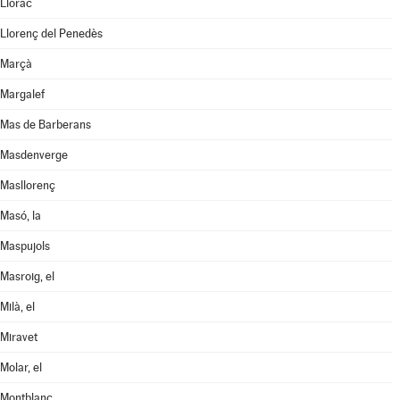
Llorac
Llorenç del Penedès
Marçà
Margalef
Mas de Barberans
Masdenverge
Masllorenç
Masó, la
Maspujols
Masroig, el
Milà, el
Miravet
Molar, el
Montblanc