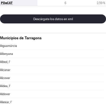
PDeCAT
6
2,59 %
Descárgate los datos en xml
Municipios de Tarragona
Aiguamúrcia
Albinyana
Albiol, l'
Alcanar
Alcover
Aldea, l'
Aldover
Aleixar, l'