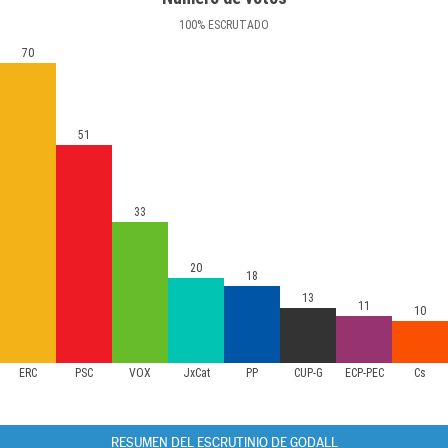
100
%
ESCRUTADO
70
51
33
20
18
13
11
10
ERC
PSC
VOX
JxCat
PP
CUP-G
ECP-PEC
Cs
RESUMEN DEL ESCRUTINIO DE GODALL