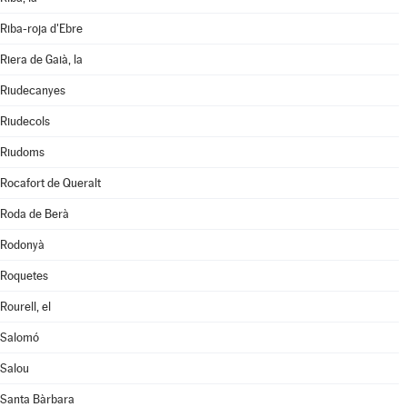
Riba-roja d'Ebre
Riera de Gaià, la
Riudecanyes
Riudecols
Riudoms
Rocafort de Queralt
Roda de Berà
Rodonyà
Roquetes
Rourell, el
Salomó
Salou
Santa Bàrbara