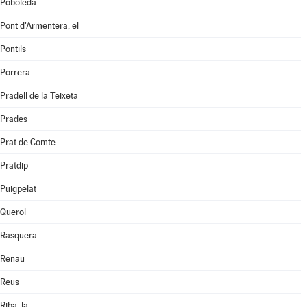
Poboleda
Pont d'Armentera, el
Pontils
Porrera
Pradell de la Teixeta
Prades
Prat de Comte
Pratdip
Puigpelat
Querol
Rasquera
Renau
Reus
Riba, la