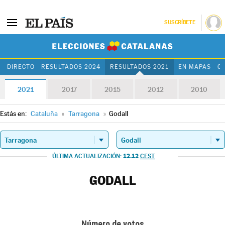
SUSCRÍBETE
Elecciones Cat
DIRECTO
RESULTADOS 2024
RESULTADOS 2021
EN MAPAS
C
2021
2017
2015
2012
2010
Estás en:
Cataluña
»
Tarragona
»
Godall
12.12
ÚLTIMA ACTUALIZACIÓN:
CEST
GODALL
Número de votos