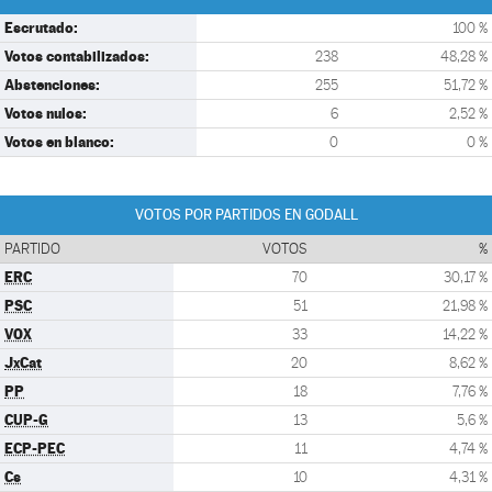
Escrutado:
100 %
Votos contabilizados:
238
48,28 %
Abstenciones:
255
51,72 %
Votos nulos:
6
2,52 %
Votos en blanco:
0
0 %
VOTOS POR PARTIDOS EN GODALL
PARTIDO
VOTOS
%
ERC
70
30,17 %
PSC
51
21,98 %
VOX
33
14,22 %
JxCat
20
8,62 %
PP
18
7,76 %
CUP-G
13
5,6 %
ECP-PEC
11
4,74 %
Cs
10
4,31 %