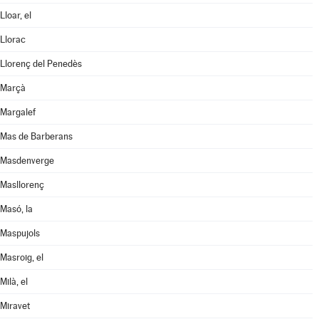
Lloar, el
Llorac
Llorenç del Penedès
Marçà
Margalef
Mas de Barberans
Masdenverge
Masllorenç
Masó, la
Maspujols
Masroig, el
Milà, el
Miravet