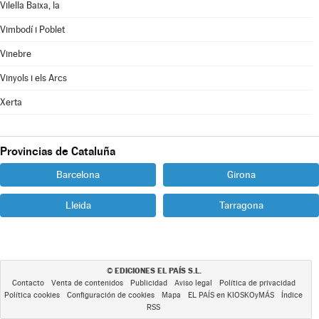
Vilella Baixa, la
Vimbodí i Poblet
Vinebre
Vinyols i els Arcs
Xerta
Provincias de Cataluña
Barcelona
Girona
Lleida
Tarragona
EDICIONES EL PAÍS S.L.
©
Contacto
Venta de contenidos
Publicidad
Aviso legal
Política de privacidad
Política cookies
Configuración de cookies
Mapa
EL PAÍS en KIOSKOyMÁS
Índice
RSS