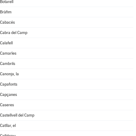
Botarell
Bràfim
Cabacés
Cabra del Camp
Calafell
Camarles
Cambrils
Canonja, la
Capafonts
Capçanes
Caseres
Castellvell del Camp
Catllar, el
Colldejou