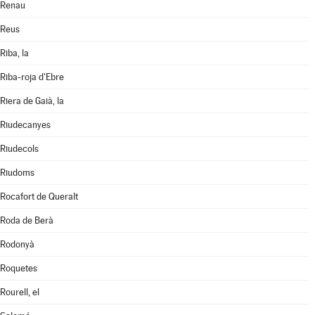
Renau
Reus
Riba, la
Riba-roja d'Ebre
Riera de Gaià, la
Riudecanyes
Riudecols
Riudoms
Rocafort de Queralt
Roda de Berà
Rodonyà
Roquetes
Rourell, el