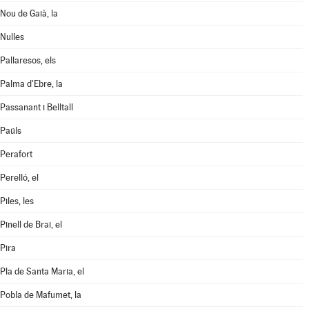
Nou de Gaià, la
Nulles
Pallaresos, els
Palma d'Ebre, la
Passanant i Belltall
Paüls
Perafort
Perelló, el
Piles, les
Pinell de Brai, el
Pira
Pla de Santa Maria, el
Pobla de Mafumet, la