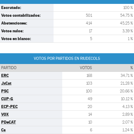
Escrutado:
100 %
Votos contabilizados:
501
54,75 %
Abstenciones:
414
45,25 %
Votos nulos:
17
3,39 %
Votos en blanco:
5
1 %
VOTOS POR PARTIDOS EN RIUDECOLS
PARTIDO
VOTOS
%
ERC
168
34,71 %
JxCat
103
21,28 %
PSC
100
20,66 %
CUP-G
49
10,12 %
ECP-PEC
20
4,13 %
VOX
14
2,89 %
PDeCAT
10
2,07 %
Cs
6
1,24 %