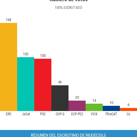
100
%
ESCRUTADO
168
103
100
49
20
14
10
6
ERC
JxCat
PSC
CUP-G
ECP-PEC
VOX
PDeCAT
Cs
RESUMEN DEL ESCRUTINIO DE RIUDECOLS