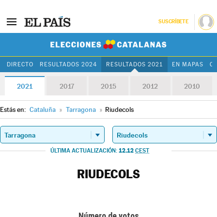
SUSCRÍBETE
Elecciones Cat
DIRECTO
RESULTADOS 2024
RESULTADOS 2021
EN MAPAS
C
2021
2017
2015
2012
2010
Estás en:
Cataluña
»
Tarragona
»
Riudecols
12.12
ÚLTIMA ACTUALIZACIÓN:
CEST
RIUDECOLS
Número de votos