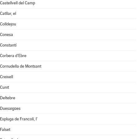
Castellvell del Camp
Catllar, el
Colldejou
Conesa
Constantí
Corbera d'Ebre
Cornudella de Montsant
Creixell
Cunit
Deltebre
Duesaigües
Espluga de Francolí, l'
Falset