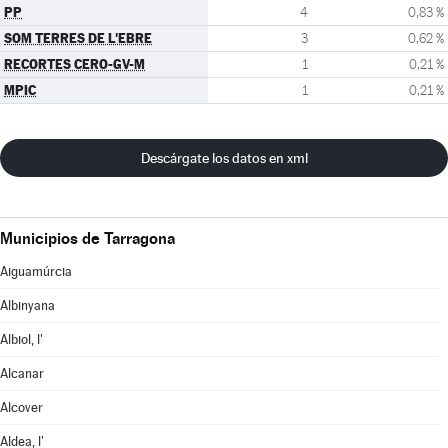
PP
4
0,83 %
SOM TERRES DE L'EBRE
3
0,62 %
RECORTES CERO-GV-M
1
0,21 %
MPIC
1
0,21 %
Descárgate los datos en xml
Municipios de Tarragona
Aiguamúrcia
Albinyana
Albiol, l'
Alcanar
Alcover
Aldea, l'