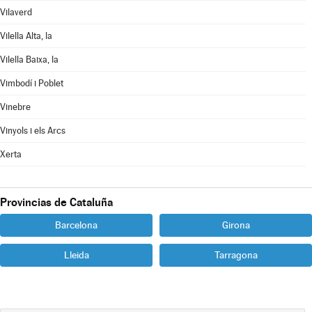
Vilaverd
Vilella Alta, la
Vilella Baixa, la
Vimbodí i Poblet
Vinebre
Vinyols i els Arcs
Xerta
Provincias de Cataluña
Barcelona
Girona
Lleida
Tarragona