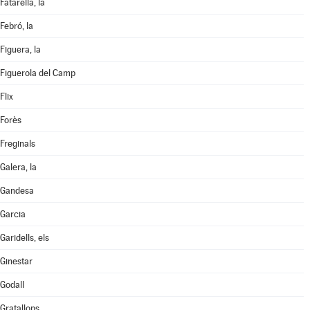
Fatarella, la
Febró, la
Figuera, la
Figuerola del Camp
Flix
Forès
Freginals
Galera, la
Gandesa
Garcia
Garidells, els
Ginestar
Godall
Gratallops