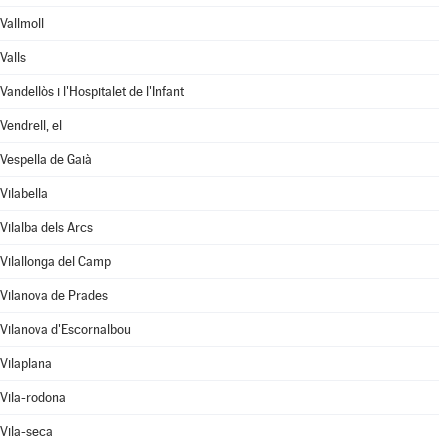
Vallmoll
Valls
Vandellòs i l'Hospitalet de l'Infant
Vendrell, el
Vespella de Gaià
Vilabella
Vilalba dels Arcs
Vilallonga del Camp
Vilanova de Prades
Vilanova d'Escornalbou
Vilaplana
Vila-rodona
Vila-seca