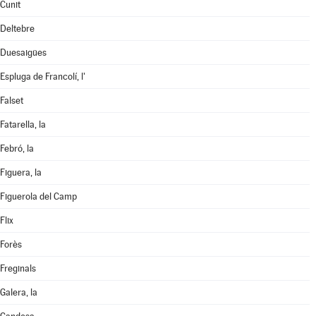
Cunit
Deltebre
Duesaigües
Espluga de Francolí, l'
Falset
Fatarella, la
Febró, la
Figuera, la
Figuerola del Camp
Flix
Forès
Freginals
Galera, la