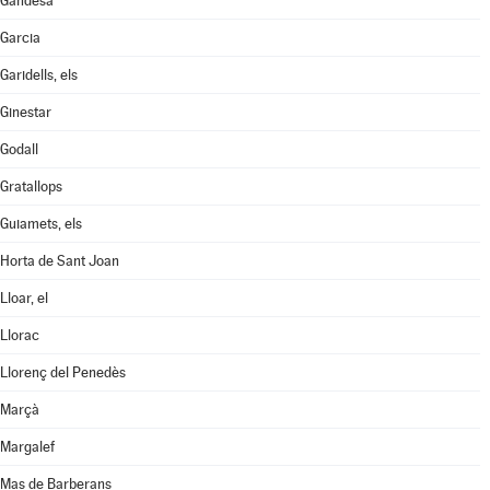
Gandesa
Garcia
Garidells, els
Ginestar
Godall
Gratallops
Guiamets, els
Horta de Sant Joan
Lloar, el
Llorac
Llorenç del Penedès
Marçà
Margalef
Mas de Barberans