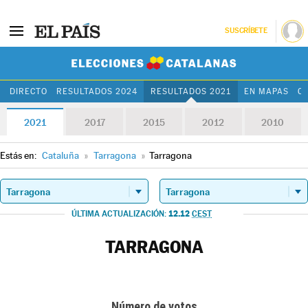
SUSCRÍBETE
Elecciones Cat
DIRECTO
RESULTADOS 2024
RESULTADOS 2021
EN MAPAS
C
2021
2017
2015
2012
2010
Estás en:
Cataluña
»
Tarragona
»
Tarragona
12.12
ÚLTIMA ACTUALIZACIÓN:
CEST
TARRAGONA
Número de votos