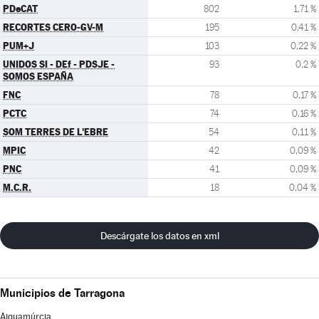
PDeCAT
802
1,71 %
RECORTES CERO-GV-M
195
0,41 %
PUM+J
103
0,22 %
UNIDOS SI - DEf - PDSJE -
93
0,2 %
SOMOS ESPAÑA
FNC
78
0,17 %
PCTC
74
0,16 %
SOM TERRES DE L'EBRE
54
0,11 %
MPIC
42
0,09 %
PNC
41
0,09 %
M.C.R.
18
0,04 %
Descárgate los datos en xml
Municipios de Tarragona
Aiguamúrcia