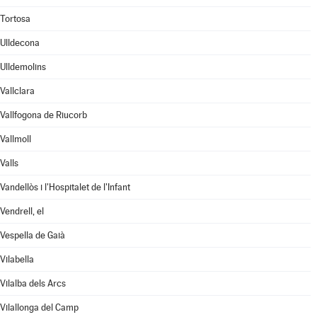
Tortosa
Ulldecona
Ulldemolins
Vallclara
Vallfogona de Riucorb
Vallmoll
Valls
Vandellòs i l'Hospitalet de l'Infant
Vendrell, el
Vespella de Gaià
Vilabella
Vilalba dels Arcs
Vilallonga del Camp