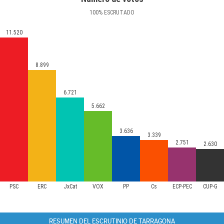
100
%
ESCRUTADO
11.520
8.899
6.721
5.662
3.636
3.339
2.751
2.630
PSC
ERC
JxCat
VOX
PP
Cs
ECP-PEC
CUP-G
RESUMEN DEL ESCRUTINIO DE TARRAGONA