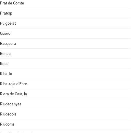
Prat de Comte
Pratdip
Puigpelat
Querol
Rasquera
Renau
Reus
Riba, la
Riba-roja d'Ebre
Riera de Gaià, la
Riudecanyes
Riudecols
Riudoms