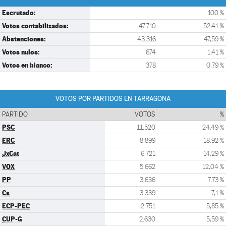
Escrutado:
100 %
Votos contabilizados:
47.710
52,41 %
Abstenciones:
43.316
47,59 %
Votos nulos:
674
1,41 %
Votos en blanco:
378
0,79 %
VOTOS POR PARTIDOS EN TARRAGONA
PARTIDO
VOTOS
%
PSC
11.520
24,49 %
ERC
8.899
18,92 %
JxCat
6.721
14,29 %
VOX
5.662
12,04 %
PP
3.636
7,73 %
Cs
3.339
7,1 %
ECP-PEC
2.751
5,85 %
CUP-G
2.630
5,59 %