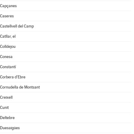
Capçanes
Caseres
Castellvell del Camp
Catllar, el
Colldejou
Conesa
Constantí
Corbera d'Ebre
Cornudella de Montsant
Creixell
Cunit
Deltebre
Duesaigües