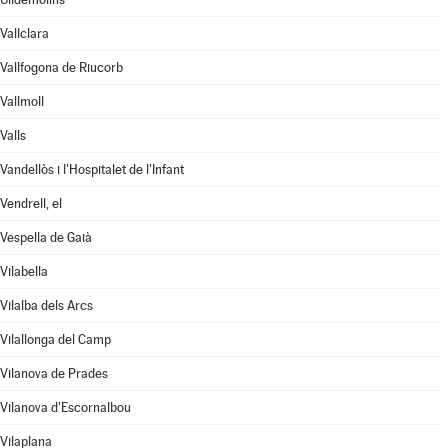
Vallclara
Vallfogona de Riucorb
Vallmoll
Valls
Vandellòs i l'Hospitalet de l'Infant
Vendrell, el
Vespella de Gaià
Vilabella
Vilalba dels Arcs
Vilallonga del Camp
Vilanova de Prades
Vilanova d'Escornalbou
Vilaplana