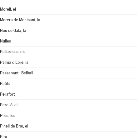
Morell, el
Morera de Montsant, la
Nou de Gaià, la
Nulles
Pallaresos, els
Palma d'Ebre, la
Passanant i Belltall
Paüls
Perafort
Perelló, el
Piles, les
Pinell de Brai, el
Pira