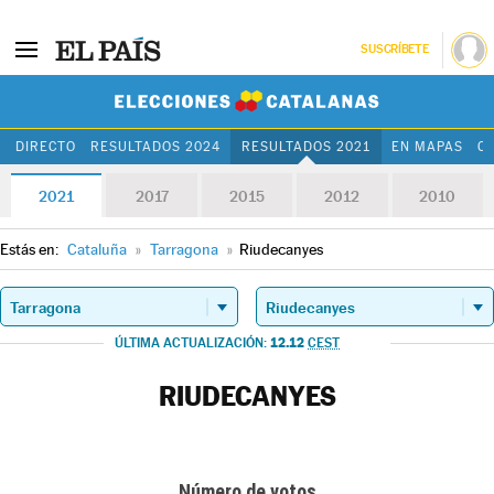
SUSCRÍBETE
Elecciones Cat
DIRECTO
RESULTADOS 2024
RESULTADOS 2021
EN MAPAS
C
2021
2017
2015
2012
2010
Estás en:
Cataluña
»
Tarragona
»
Riudecanyes
12.12
ÚLTIMA ACTUALIZACIÓN:
CEST
RIUDECANYES
Número de votos