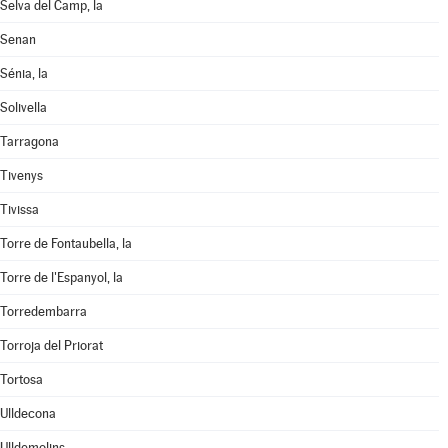
Selva del Camp, la
Senan
Sénia, la
Solivella
Tarragona
Tivenys
Tivissa
Torre de Fontaubella, la
Torre de l'Espanyol, la
Torredembarra
Torroja del Priorat
Tortosa
Ulldecona
Ulldemolins