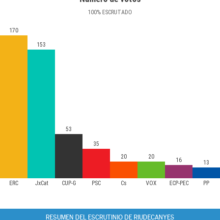
100
%
ESCRUTADO
170
153
53
35
20
20
16
13
ERC
JxCat
CUP-G
PSC
Cs
VOX
ECP-PEC
PP
RESUMEN DEL ESCRUTINIO DE RIUDECANYES