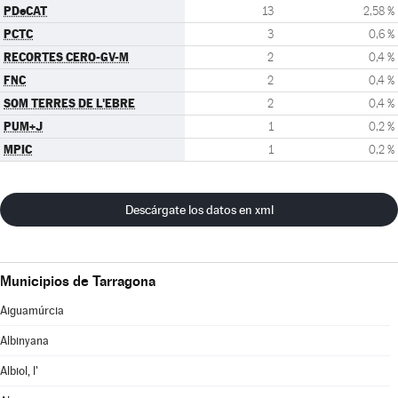
PDeCAT
13
2,58 %
PCTC
3
0,6 %
RECORTES CERO-GV-M
2
0,4 %
FNC
2
0,4 %
SOM TERRES DE L'EBRE
2
0,4 %
PUM+J
1
0,2 %
MPIC
1
0,2 %
Descárgate los datos en xml
Municipios de Tarragona
Aiguamúrcia
Albinyana
Albiol, l'