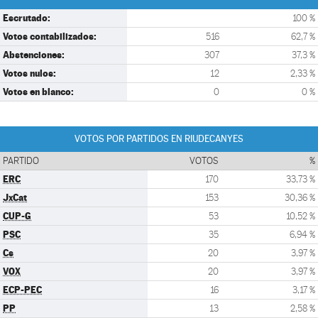
Escrutado:
100 %
Votos contabilizados:
516
62,7 %
Abstenciones:
307
37,3 %
Votos nulos:
12
2,33 %
Votos en blanco:
0
0 %
VOTOS POR PARTIDOS EN RIUDECANYES
PARTIDO
VOTOS
%
ERC
170
33,73 %
JxCat
153
30,36 %
CUP-G
53
10,52 %
PSC
35
6,94 %
Cs
20
3,97 %
VOX
20
3,97 %
ECP-PEC
16
3,17 %
PP
13
2,58 %