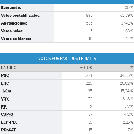
Escrutado:
100 %
Votos contabilizados:
895
62,59 %
Abstenciones:
535
37,41 %
Votos nulos:
15
1,68 %
Votos en blanco:
10
1,12 %
VOTOS POR PARTIDOS EN BATEA
PARTIDO
VOTOS
%
PSC
304
34,55 %
ERC
229
26,02 %
JxCat
135
15,34 %
VOX
72
8,18 %
PP
42
4,77 %
CUP-G
37
4,2 %
ECP-PEC
19
2,16 %
PDeCAT
15
1,7 %