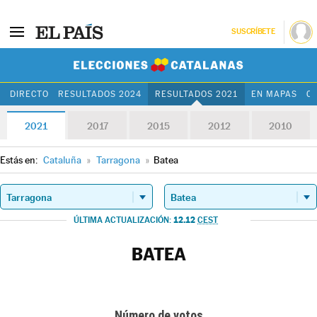
SUSCRÍBETE
Elecciones Cat
DIRECTO
RESULTADOS 2024
RESULTADOS 2021
EN MAPAS
C
2021
2017
2015
2012
2010
Estás en:
Cataluña
»
Tarragona
»
Batea
12.12
ÚLTIMA ACTUALIZACIÓN:
CEST
BATEA
Número de votos