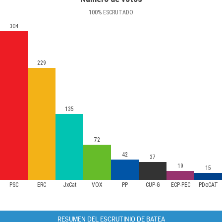
100
%
ESCRUTADO
304
229
135
72
42
37
19
15
PSC
ERC
JxCat
VOX
PP
CUP-G
ECP-PEC
PDeCAT
RESUMEN DEL ESCRUTINIO DE BATEA