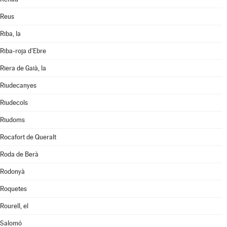
Reus
Riba, la
Riba-roja d'Ebre
Riera de Gaià, la
Riudecanyes
Riudecols
Riudoms
Rocafort de Queralt
Roda de Berà
Rodonyà
Roquetes
Rourell, el
Salomó