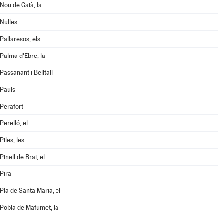
Nou de Gaià, la
Nulles
Pallaresos, els
Palma d'Ebre, la
Passanant i Belltall
Paüls
Perafort
Perelló, el
Piles, les
Pinell de Brai, el
Pira
Pla de Santa Maria, el
Pobla de Mafumet, la