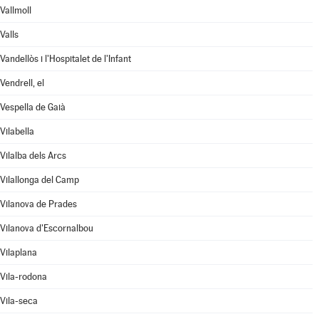
Vallmoll
Valls
Vandellòs i l'Hospitalet de l'Infant
Vendrell, el
Vespella de Gaià
Vilabella
Vilalba dels Arcs
Vilallonga del Camp
Vilanova de Prades
Vilanova d'Escornalbou
Vilaplana
Vila-rodona
Vila-seca