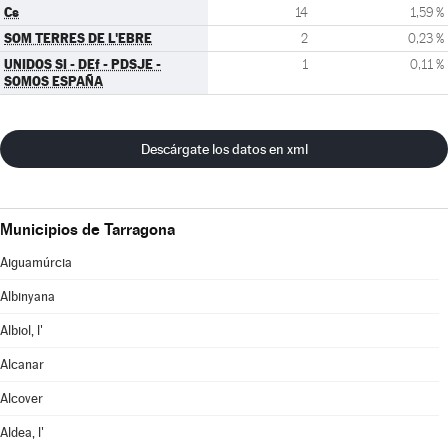
Cs
14
1,59 %
SOM TERRES DE L'EBRE
2
0,23 %
UNIDOS SI - DEf - PDSJE -
1
0,11 %
SOMOS ESPAÑA
Descárgate los datos en xml
Municipios de Tarragona
Aiguamúrcia
Albinyana
Albiol, l'
Alcanar
Alcover
Aldea, l'