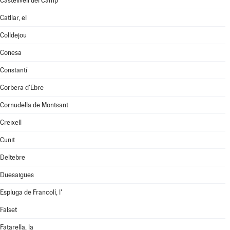
Castellvell del Camp
Catllar, el
Colldejou
Conesa
Constantí
Corbera d'Ebre
Cornudella de Montsant
Creixell
Cunit
Deltebre
Duesaigües
Espluga de Francolí, l'
Falset
Fatarella, la