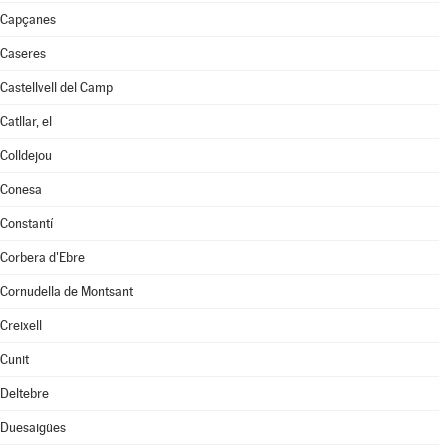
Capçanes
Caseres
Castellvell del Camp
Catllar, el
Colldejou
Conesa
Constantí
Corbera d'Ebre
Cornudella de Montsant
Creixell
Cunit
Deltebre
Duesaigües