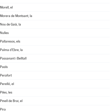
Morell, el
Morera de Montsant, la
Nou de Gaià, la
Nulles
Pallaresos, els
Palma d'Ebre, la
Passanant i Belltall
Paüls
Perafort
Perelló, el
Piles, les
Pinell de Brai, el
Pira