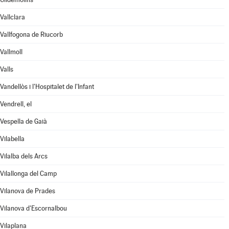
Vallclara
Vallfogona de Riucorb
Vallmoll
Valls
Vandellòs i l'Hospitalet de l'Infant
Vendrell, el
Vespella de Gaià
Vilabella
Vilalba dels Arcs
Vilallonga del Camp
Vilanova de Prades
Vilanova d'Escornalbou
Vilaplana