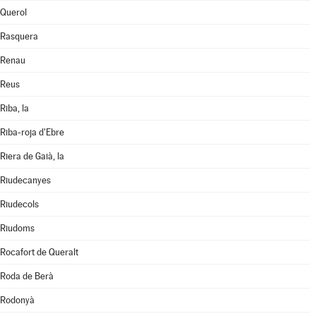
Querol
Rasquera
Renau
Reus
Riba, la
Riba-roja d'Ebre
Riera de Gaià, la
Riudecanyes
Riudecols
Riudoms
Rocafort de Queralt
Roda de Berà
Rodonyà