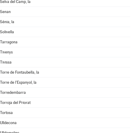
Selva del Camp, la
Senan
Sénia, la
Solivella
Tarragona
Tivenys
Tivissa
Torre de Fontaubella, la
Torre de l'Espanyol, la
Torredembarra
Torroja del Priorat
Tortosa
Ulldecona
Ulldemolins