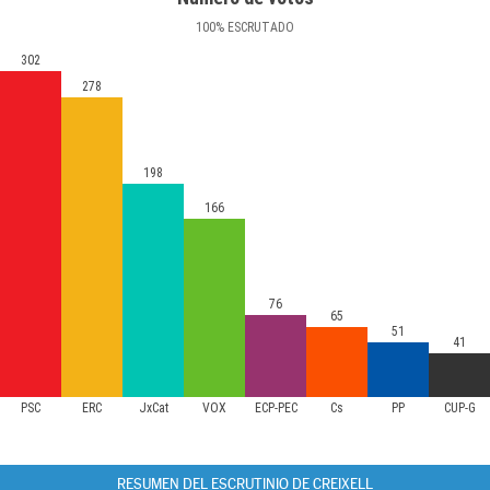
100
%
ESCRUTADO
302
278
198
166
76
65
51
41
PSC
ERC
JxCat
VOX
ECP-PEC
Cs
PP
CUP-G
RESUMEN DEL ESCRUTINIO DE CREIXELL