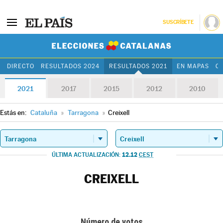
SUSCRÍBETE
Elecciones Cat
DIRECTO
RESULTADOS 2024
RESULTADOS 2021
EN MAPAS
C
2021
2017
2015
2012
2010
Estás en:
Cataluña
»
Tarragona
»
Creixell
12.12
ÚLTIMA ACTUALIZACIÓN:
CEST
CREIXELL
Número de votos