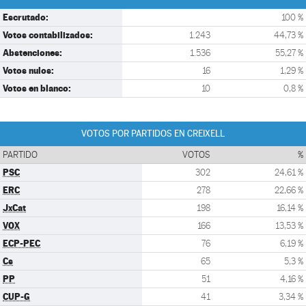
Escrutado:
100 %
Votos contabilizados:
1.243
44,73 %
Abstenciones:
1.536
55,27 %
Votos nulos:
16
1,29 %
Votos en blanco:
10
0,8 %
VOTOS POR PARTIDOS EN CREIXELL
PARTIDO
VOTOS
%
PSC
302
24,61 %
ERC
278
22,66 %
JxCat
198
16,14 %
VOX
166
13,53 %
ECP-PEC
76
6,19 %
Cs
65
5,3 %
PP
51
4,16 %
CUP-G
41
3,34 %