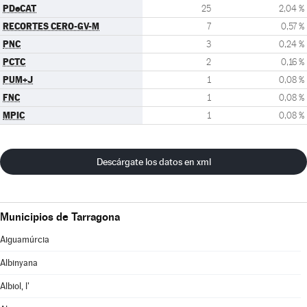
PDeCAT
25
2,04 %
RECORTES CERO-GV-M
7
0,57 %
PNC
3
0,24 %
PCTC
2
0,16 %
PUM+J
1
0,08 %
FNC
1
0,08 %
MPIC
1
0,08 %
Descárgate los datos en xml
Municipios de Tarragona
Aiguamúrcia
Albinyana
Albiol, l'